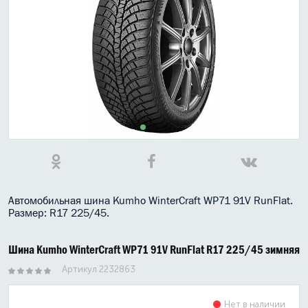
МАСЛО В КОРОБКУ
КОНСИСТЕНТНАЯ СМАЗКА
БОЧКИ МАСЛА
ИНДУСТРИАЛЬНЫЕ МАСЛА
АНТИФРИЗЫ СПЕЦЖИДКОСТИ
ПРИСАДКИ АВТОХИМИЯ
АВТО КОСМЕТИКА
Автомобильная шина Kumho WinterCraft WP71 91V RunFlat.
Размер: R17 225/45.
МОТО МАСЛА
Шина Kumho WinterCraft WP71 91V RunFlat R17 225/45 зимняя
ВСЕ БРЕНДЫ
Артикул 2232863
Нет в наличии