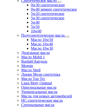
Синтетическое масло
0w30 синтетические
0w40 зимнее синтетическое
5w20 синтетическое
5w30 синтетическое
5w40
5w50
10w60
Полусинтетические масла
Масло 10w50
Масло 10w40
Масло 10w30
Дизельные масла
Масло Mobil 1
Bardahl Бардаль
Meguin
Масло Shell
Ликви Моли синтетика
Масло Top Tec
Liqui Moly Optimal
Оригинальные масла
Универсальные масла
Масла для новых автомобилей
HC-синтетические масла
Специальные масла