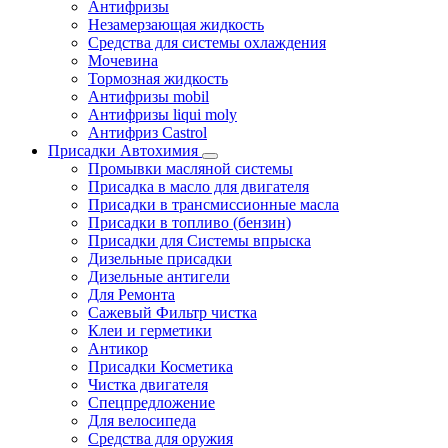
Антифризы
Незамерзающая жидкость
Средства для системы охлаждения
Мочевина
Тормозная жидкость
Антифризы mobil
Антифризы liqui moly
Антифриз Castrol
Присадки Автохимия
Промывки масляной системы
Присадка в масло для двигателя
Присадки в трансмиссионные масла
Присадки в топливо (бензин)
Присадки для Системы впрыска
Дизельные присадки
Дизельные антигели
Для Ремонта
Сажевый Фильтр чистка
Клеи и герметики
Антикор
Присадки Косметика
Чистка двигателя
Спецпредложение
Для велосипеда
Средства для оружия