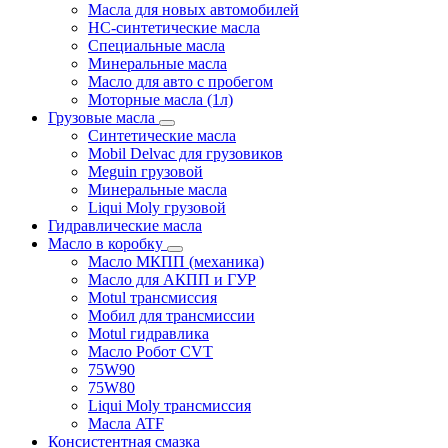
Масла для новых автомобилей
HC-синтетические масла
Специальные масла
Минеральные масла
Масло для авто с пробегом
Моторные масла (1л)
Грузовые масла
Синтетические масла
Mobil Delvac для грузовиков
Meguin грузовой
Минеральные масла
Liqui Moly грузовой
Гидравлические масла
Масло в коробку
Масло МКПП (механика)
Масло для АКПП и ГУР
Motul трансмиссия
Мобил для трансмиссии
Motul гидравлика
Масло Робот CVT
75W90
75W80
Liqui Moly трансмиссия
Масла ATF
Консистентная смазка