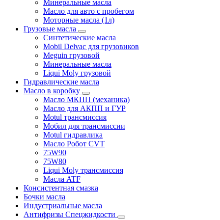
Минеральные масла
Масло для авто с пробегом
Моторные масла (1л)
Грузовые масла
Синтетические масла
Mobil Delvac для грузовиков
Meguin грузовой
Минеральные масла
Liqui Moly грузовой
Гидравлические масла
Масло в коробку
Масло МКПП (механика)
Масло для АКПП и ГУР
Motul трансмиссия
Мобил для трансмиссии
Motul гидравлика
Масло Робот CVT
75W90
75W80
Liqui Moly трансмиссия
Масла ATF
Консистентная смазка
Бочки масла
Индустриальные масла
Антифризы Спецжидкости