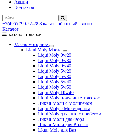
Акции
Контакты
+7(495) 799-22-28
Заказать обратный звонок
Каталог
каталог товаров
Масло моторное
Liqui Moly Масла
Liqui Moly 0w20
Liqui Moly 0w30
Liqui Moly 0w40
Liqui Moly 5w20
Liqui Moly 5w30
Liqui Moly 5w40
Liqui Moly 5w50
Liqui Moly 10w40
Liqui Moly полусинтетическое
Ликви Моли с Молигеном
Liqui Moly с Молибденом
Liqui Moly для авто с пробегом
Ликви Моли для Форд
Ликви Моли для Вольво
LIqui Moly для Ваз