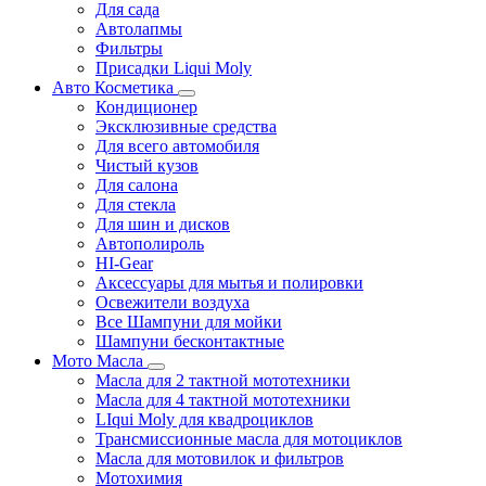
Для сада
Автолапмы
Фильтры
Присадки Liqui Moly
Авто Косметика
Кондиционер
Эксклюзивные средства
Для всего автомобиля
Чистый кузов
Для салона
Для стекла
Для шин и дисков
Автополироль
HI-Gear
Аксессуары для мытья и полировки
Освежители воздуха
Все Шампуни для мойки
Шампуни бесконтактные
Мото Масла
Масла для 2 тактной мототехники
Масла для 4 тактной мототехники
LIqui Moly для квадроциклов
Трансмиссионные масла для мотоциклов
Масла для мотовилок и фильтров
Мотохимия