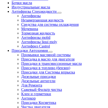
Бочки масла
Индустриальные масла
Антифризы Спецжидкости
Антифризы
Незамерзающая жидкость
Средства для системы охлаждения
Мочевина
Тормозная жидкость
Антифризы mobil
Антифризы liqui moly
Антифриз Castrol
Присадки Автохимия
Промывки масляной системы
Присадка в масло для двигателя
Присадки в трансмиссионные масла
Присадки в топливо (бензин)
Присадки для Системы впрыска
Дизельные присадки
Дизельные антигели
Для Ремонта
Сажевый Фильтр чистка
Клеи и герметики
Антикор
Присадки Косметика
Чистка двигателя