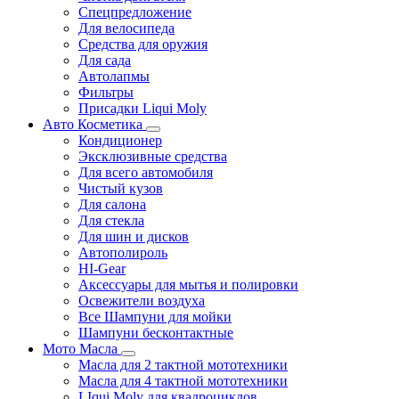
Спецпредложение
Для велосипеда
Средства для оружия
Для сада
Автолапмы
Фильтры
Присадки Liqui Moly
Авто Косметика
Кондиционер
Эксклюзивные средства
Для всего автомобиля
Чистый кузов
Для салона
Для стекла
Для шин и дисков
Автополироль
HI-Gear
Аксессуары для мытья и полировки
Освежители воздуха
Все Шампуни для мойки
Шампуни бесконтактные
Мото Масла
Масла для 2 тактной мототехники
Масла для 4 тактной мототехники
LIqui Moly для квадроциклов