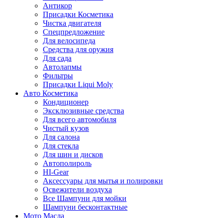
Антикор
Присадки Косметика
Чистка двигателя
Спецпредложение
Для велосипеда
Средства для оружия
Для сада
Автолапмы
Фильтры
Присадки Liqui Moly
Авто Косметика
Кондиционер
Эксклюзивные средства
Для всего автомобиля
Чистый кузов
Для салона
Для стекла
Для шин и дисков
Автополироль
HI-Gear
Аксессуары для мытья и полировки
Освежители воздуха
Все Шампуни для мойки
Шампуни бесконтактные
Мото Масла