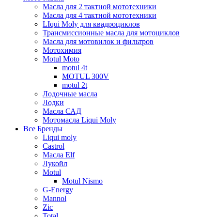
Масла для 2 тактной мототехники
Масла для 4 тактной мототехники
LIqui Moly для квадроциклов
Трансмиссионные масла для мотоциклов
Масла для мотовилок и фильтров
Мотохимия
Motul Moto
motul 4t
MOTUL 300V
motul 2t
Лодочные масла
Лодки
Масла САД
Мотомасла Liqui Moly
Все Бренды
Liqui moly
Castrol
Масла Elf
Лукойл
Motul
Motul Nismo
G-Energy
Mannol
Zic
Total