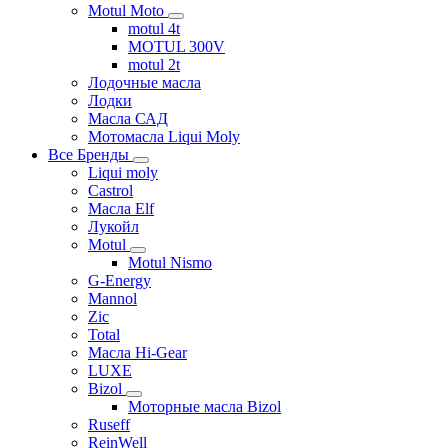
Motul Moto
motul 4t
MOTUL 300V
motul 2t
Лодочные масла
Лодки
Масла САД
Мотомасла Liqui Moly
Все Бренды
Liqui moly
Castrol
Масла Elf
Лукойл
Motul
Motul Nismo
G-Energy
Mannol
Zic
Total
Масла Hi-Gear
LUXE
Bizol
Моторные масла Bizol
Ruseff
ReinWell