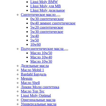
Liqui Moly BMW
LIqui Moly для MB
LIqui Moly дизельное
Синтетическое масло
0w30 синтетические
0w40 зимнее синтетическое
5w20 синтетическое
5w30 синтетическое
5w40
5w50
10w60
Полусинтетические масла
Масло 10w50
Масло 10w40
Масло 10w30
Дизельные масла
Масло Mobil 1
Bardahl Бардаль
Meguin
Масло Shell
Ликви Моли синтетика
Масло Top Tec
Liqui Moly Optimal
Оригинальные масла
Универсальные масла