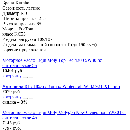
Бренд
Kumho
Сезонность
летние
Диаметр
R16
Ширина профиля
215
Высота профиля
65
Модель
PorTran
класс
KC53
Индекс нагрузки
109/107T
Индекс максимальной скорости
T (до 190 км/ч)
горячие предложения
Моторное масло Liqui Moly Top Tec 4200 5W30 hc-
синтетическое 5л
10401 руб.
в корзину
Автошина R15 185/65 Kumho Wintercraft WI32 92T XL шип
7079 руб.
в корзину
скидка
– 8%
Моторное масло Liqui Moly Molygen New Generation 5W30 hc-
синтетическое 4л
7143 руб.
7797 руб.