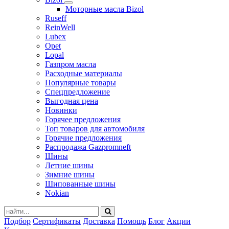
Моторные масла Bizol
Ruseff
ReinWell
Lubex
Opet
Lopal
Газпром масла
Расходные материалы
Популярные товары
Спецпредложение
Выгодная цена
Новинки
Горячее предложения
Топ товаров для автомобиля
Горячие предложения
Распродажа Gazpromneft
Шины
Летние шины
Зимние шины
Шипованные шины
Nokian
Подбор
Сертификаты
Доставка
Помощь
Блог
Акции