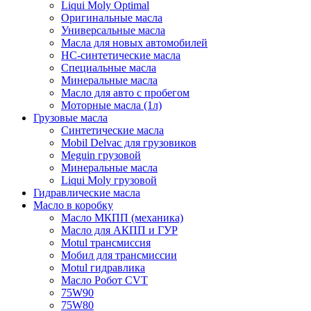
Liqui Moly Optimal
Оригинальные масла
Универсальные масла
Масла для новых автомобилей
HC-синтетические масла
Специальные масла
Минеральные масла
Масло для авто с пробегом
Моторные масла (1л)
Грузовые масла
Синтетические масла
Mobil Delvac для грузовиков
Meguin грузовой
Минеральные масла
Liqui Moly грузовой
Гидравлические масла
Масло в коробку
Масло МКПП (механика)
Масло для АКПП и ГУР
Motul трансмиссия
Мобил для трансмиссии
Motul гидравлика
Масло Робот CVT
75W90
75W80