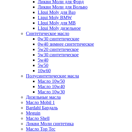
Ликви Моли для Форд
Ликви Моли для Вольво
LIqui Moly для Ваз
Liqui Moly BMW
LIqui Moly для MB
LIqui Moly дизельное
Синтетическое масло
0w30 синтетические
0w40 зимнее синтетическое
5w20 синтетическое
5w30 синтетическое
5w40
5w50
10w60
Полусинтетические масла
Масло 10w50
Масло 10w40
Масло 10w30
Дизельные масла
Масло Mobil 1
Bardahl Бардаль
Meguin
Масло Shell
Ликви Моли синтетика
Масло Top Tec