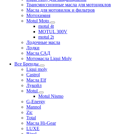
Трансмиссионные масла для мотоциклов
Масла для мотовилок и фильтров
Мотохимия
Motul Moto
motul 4t
MOTUL 300V
motul 2t
Лодочные масла
Лодки
Масла САД
Мотомасла Liqui Moly
Все Бренды
Liqui moly
Castrol
Масла Elf
Лукойл
Motul
Motul Nismo
G-Energy
Mannol
Zic
Total
Масла Hi-Gear
LUXE
Bizol