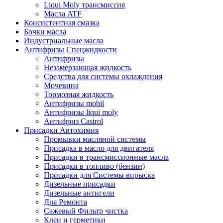
Liqui Moly трансмиссия
Масла ATF
Консистентная смазка
Бочки масла
Индустриальные масла
Антифризы Спецжидкости
Антифризы
Незамерзающая жидкость
Средства для системы охлаждения
Мочевина
Тормозная жидкость
Антифризы mobil
Антифризы liqui moly
Антифриз Castrol
Присадки Автохимия
Промывки масляной системы
Присадка в масло для двигателя
Присадки в трансмиссионные масла
Присадки в топливо (бензин)
Присадки для Системы впрыска
Дизельные присадки
Дизельные антигели
Для Ремонта
Сажевый Фильтр чистка
Клеи и герметики