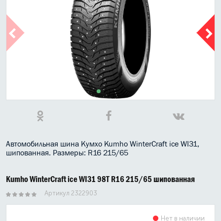
МАСЛО В КОРОБКУ
КОНСИСТЕНТНАЯ СМАЗКА
БОЧКИ МАСЛА
ИНДУСТРИАЛЬНЫЕ МАСЛА
АНТИФРИЗЫ СПЕЦЖИДКОСТИ
ПРИСАДКИ АВТОХИМИЯ
АВТО КОСМЕТИКА
Автомобильная шина Кумхо Kumho WinterCraft ice WI31,
шипованная. Размеры: R16 215/65
МОТО МАСЛА
Kumho WinterCraft ice WI31 98T R16 215/65 шипованная
ВСЕ БРЕНДЫ
Артикул 2322903
Нет в наличии