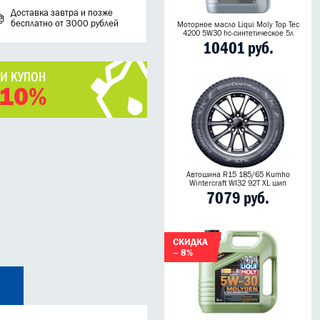
Доставка завтра и позже
бесплатно от 3000 рублей
Моторное масло Liqui Moly Top Tec
4200 5W30 hc-синтетическое 5л
10401 руб.
ЧИ КУПОН
 10%
Автошина R15 185/65 Kumho
Wintercraft WI32 92T XL шип
7079 руб.
СКИДКА
– 8%