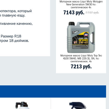
Моторное масло Liqui Moly Molygen
New Generation 5W30 hc-
синтетическое 4л
отектора, который
7143 руб.
7797 руб.
 плавную езду.
отивление качению,
. Размер R18
етром 18 дюймов.
Моторное масло Liqui Moly Top Tec
4100 5W40, MB 229.31, SN, hc-
синтетическое, 4л
7213 руб.