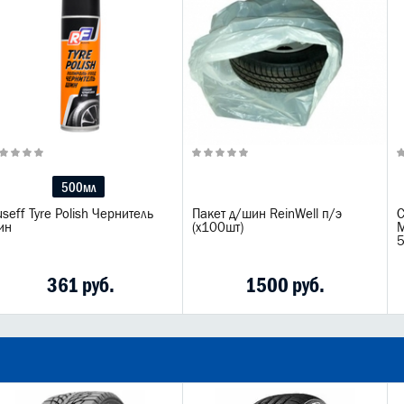
500мл
seff Tyre Polish Чернитель
Пакет д/шин ReinWell п/э
С
ин
(х100шт)
M
361 руб.
1500 руб.