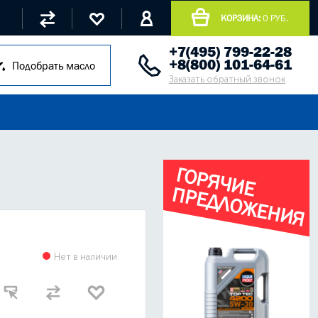
КОРЗИНА:
0 РУБ.
+7(495) 799-22-28
+8(800) 101-64-61
Подобрать масло
Заказать обратный звонок
Г
О
Р
Я
Ч
И
Е
Р
Е
Д
Л
О
Ж
Е
Н
И
Я
П
Нет в наличии