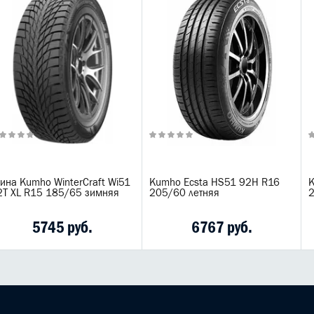
ина Kumho WinterCraft Wi51
Kumho Ecsta HS51 92H R16
K
2T XL R15 185/65 зимняя
205/60 летняя
2
5745 руб.
6767 руб.