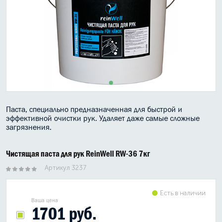
МАСЛО В КОРОБКУ
КОНСИСТЕНТНАЯ СМАЗКА
БОЧКИ МАСЛА
ИНДУСТРИАЛЬНЫЕ МАСЛА
АНТИФРИЗЫ СПЕЦЖИДКОСТИ
Паста, специально предназначенная для быстрой и
эффективной очистки рук. Удаляет даже самые сложные
ПРИСАДКИ АВТОХИМИЯ
загрязнения.
АВТО КОСМЕТИКА
Чистящая паста для рук ReinWell RW-36 7кг
МОТО МАСЛА
Артикул 3237
ВСЕ БРЕНДЫ
Есть в наличии
Ваша цена
1701 руб.