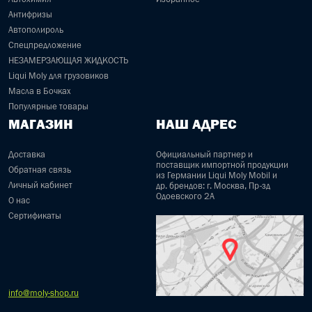
Антифризы
Автополироль
Спецпредложение
НЕЗАМЕРЗАЮЩАЯ ЖИДКОСТЬ
Liqui Moly для грузовиков
Масла в Бочках
Популярные товары
МАГАЗИН
НАШ АДРЕС
Доставка
Официальный партнер и
поставщик импортной продукции
Обратная связь
из Германии Liqui Moly Mobil и
Личный кабинет
др. брендов: г. Москва, Пр-зд
Одоевского 2А
О нас
Сертификаты
info@moly-shop.ru