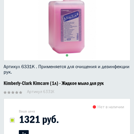
МАСЛО В КОРОБКУ
КОНСИСТЕНТНАЯ СМАЗКА
БОЧКИ МАСЛА
ИНДУСТРИАЛЬНЫЕ МАСЛА
АНТИФРИЗЫ СПЕЦЖИДКОСТИ
Артикул 6331К . Применяется для очищения и дезинфекции
рук.
ПРИСАДКИ АВТОХИМИЯ
Kimberly-Clark Kimcare (1л) - Жидкое мыло для рук
АВТО КОСМЕТИКА
Артикул 6331К
МОТО МАСЛА
Нет в наличии
Ваша цена
ВСЕ БРЕНДЫ
1321 руб.
1л