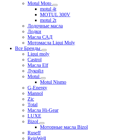
Motul Moto
motul 4t
MOTUL 300V
motul 2t
Лодочные масла
Лодки
Масла САД
Мотомасла Liqui Moly
Все Бренды
Liqui moly
Castrol
Масла Elf
Лукойл
Motul
Motul Nismo
G-Energy
Mannol
Zic
Total
Масла Hi-Gear
LUXE
Bizol
Моторные масла Bizol
Ruseff
ReinWell