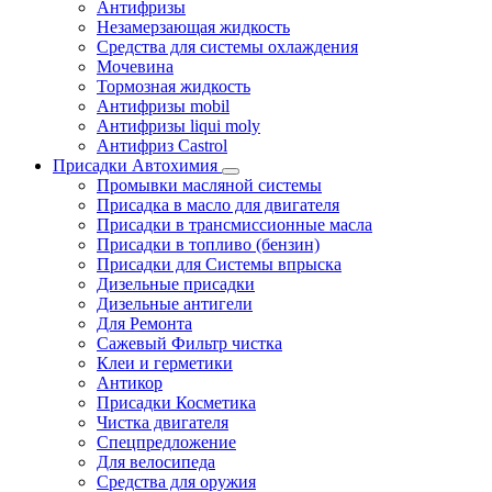
Антифризы
Незамерзающая жидкость
Средства для системы охлаждения
Мочевина
Тормозная жидкость
Антифризы mobil
Антифризы liqui moly
Антифриз Castrol
Присадки Автохимия
Промывки масляной системы
Присадка в масло для двигателя
Присадки в трансмиссионные масла
Присадки в топливо (бензин)
Присадки для Системы впрыска
Дизельные присадки
Дизельные антигели
Для Ремонта
Сажевый Фильтр чистка
Клеи и герметики
Антикор
Присадки Косметика
Чистка двигателя
Спецпредложение
Для велосипеда
Средства для оружия