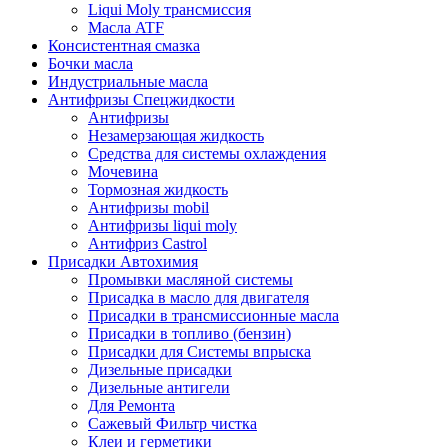
Liqui Moly трансмиссия
Масла ATF
Консистентная смазка
Бочки масла
Индустриальные масла
Антифризы Спецжидкости
Антифризы
Незамерзающая жидкость
Средства для системы охлаждения
Мочевина
Тормозная жидкость
Антифризы mobil
Антифризы liqui moly
Антифриз Castrol
Присадки Автохимия
Промывки масляной системы
Присадка в масло для двигателя
Присадки в трансмиссионные масла
Присадки в топливо (бензин)
Присадки для Системы впрыска
Дизельные присадки
Дизельные антигели
Для Ремонта
Сажевый Фильтр чистка
Клеи и герметики