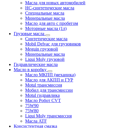
Масла для новых автомобилей
HC-синтетические масла
Специальные масла
Минеральные масла
Масло для авто с пробегом
Моторные масла (1л)
Грузовые масла
Синтетические масла
Mobil Delvac для грузовиков
Meguin грузовой
Минеральные масла
Liqui Moly грузовой
Гидравлические масла
Масло в коробку
Масло МКПП (механика)
Масло для АКПП и ГУР
Motul трансмиссия
Мобил для трансмиссии
Motul гидравлика
Масло Робот CVT
75W90
75W80
Liqui Moly трансмиссия
Масла ATF
Консистентная смазка