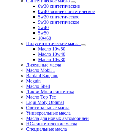
Синтетическое масло
0w30 синтетические
0w40 зимнее синтетическое
5w20 синтетическое
5w30 синтетическое
5w40
5w50
10w60
Полусинтетические масла
Масло 10w50
Масло 10w40
Масло 10w30
Дизельные масла
Масло Mobil 1
Bardahl Бардаль
Meguin
Масло Shell
Ликви Моли синтетика
Масло Top Tec
Liqui Moly Optimal
Оригинальные масла
Универсальные масла
Масла для новых автомобилей
HC-синтетические масла
Специальные масла