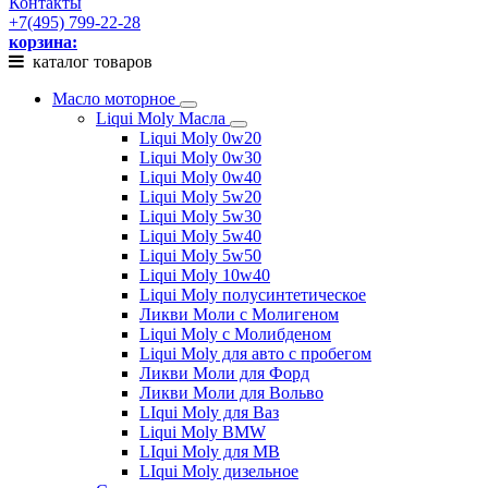
Контакты
+7(495) 799-22-28
корзина:
каталог товаров
Масло моторное
Liqui Moly Масла
Liqui Moly 0w20
Liqui Moly 0w30
Liqui Moly 0w40
Liqui Moly 5w20
Liqui Moly 5w30
Liqui Moly 5w40
Liqui Moly 5w50
Liqui Moly 10w40
Liqui Moly полусинтетическое
Ликви Моли с Молигеном
Liqui Moly с Молибденом
Liqui Moly для авто с пробегом
Ликви Моли для Форд
Ликви Моли для Вольво
LIqui Moly для Ваз
Liqui Moly BMW
LIqui Moly для MB
LIqui Moly дизельное