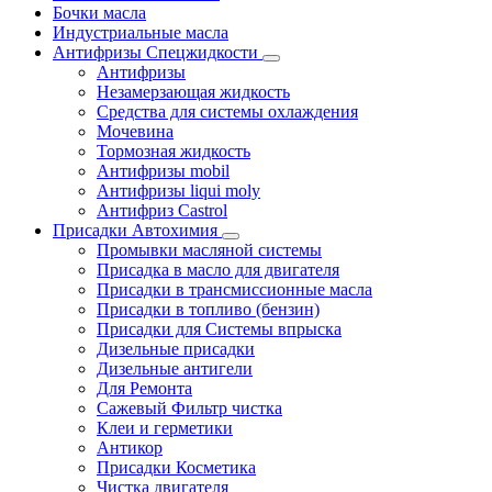
Бочки масла
Индустриальные масла
Антифризы Спецжидкости
Антифризы
Незамерзающая жидкость
Средства для системы охлаждения
Мочевина
Тормозная жидкость
Антифризы mobil
Антифризы liqui moly
Антифриз Castrol
Присадки Автохимия
Промывки масляной системы
Присадка в масло для двигателя
Присадки в трансмиссионные масла
Присадки в топливо (бензин)
Присадки для Системы впрыска
Дизельные присадки
Дизельные антигели
Для Ремонта
Сажевый Фильтр чистка
Клеи и герметики
Антикор
Присадки Косметика
Чистка двигателя