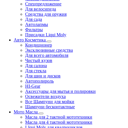
Спецпредложение
Для велосипеда
Средства для оружия
Для сада
Автолапмы
Фильтры
Присадки Liqui Moly
Авто Косметика
Кондиционер
Эксклюзивные средства
Для всего автомобиля
Чистый кузов
Для салона
Для стекла
Для шин и дисков
Автополироль
HI-Gear
Аксессуары для мытья и полировки
Освежители воздуха
Все Шампуни для мойки
Шампуни бесконтактные
Мото Масла
Масла для 2 тактной мототехники
Масла для 4 тактной мототехники
LIqui Moly для квадроциклов