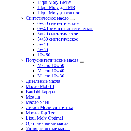
Liqui Moly BMW
LIqui Moly для MB
LIqui Moly дизельное
Синтетическое масло
0w30 синтетические
0w40 зимнее синтетическое
5w20 синтетическое
5w30 синтетическое
5w40
5w50
10w60
Полусинтетические масла
Масло 10w50
Масло 10w40
Масло 10w30
Дизельные масла
Масло Mobil 1
Bardahl Бардаль
Meguin
Масло Shell
Ликви Моли синтетика
Масло Top Tec
Liqui Moly Optimal
Оригинальные масла
Универсальные масла