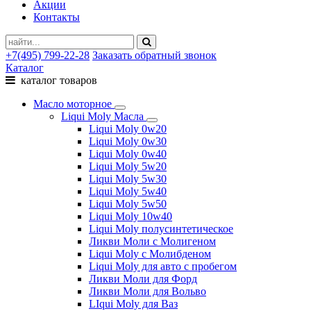
Акции
Контакты
+7(495) 799-22-28
Заказать обратный звонок
Каталог
каталог товаров
Масло моторное
Liqui Moly Масла
Liqui Moly 0w20
Liqui Moly 0w30
Liqui Moly 0w40
Liqui Moly 5w20
Liqui Moly 5w30
Liqui Moly 5w40
Liqui Moly 5w50
Liqui Moly 10w40
Liqui Moly полусинтетическое
Ликви Моли с Молигеном
Liqui Moly с Молибденом
Liqui Moly для авто с пробегом
Ликви Моли для Форд
Ликви Моли для Вольво
LIqui Moly для Ваз