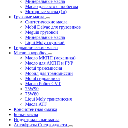
Минеральные масла
Масло для авто с пробегом
Моторные масла (1л)
Грузовые масла
Синтетические масла
Mobil Delvac для грузовиков
Meguin грузовой
Минеральные масла
Liqui Moly грузовой
Гидравлические масла
Масло в коробку
Масло МКПП (механика)
Масло для АКПП и ГУР
Motul трансмиссия
Мобил для трансмиссии
Motul гидравлика
Масло Робот CVT
75W90
75W80
Liqui Moly трансмиссия
Масла ATF
Консистентная смазка
Бочки масла
Индустриальные масла
Антифризы Спецжидкости