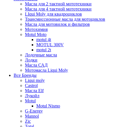
Масла для 2 тактной мототехники
Масла для 4 тактной мототехники
LIqui Moly для квадроциклов
Трансмиссионные масла для мотоциклов
Масла для мотовилок и фильтров
Мотохимия
Motul Moto
motul 4t
MOTUL 300V
motul 2t
Лодочные масла
Лодки
Масла САД
Мотомасла Liqui Moly
Все Бренды
Liqui moly
Castrol
Масла Elf
Лукойл
Motul
Motul Nismo
G-Energy
Mannol
Zic
Total