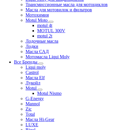
Трансмиссионные масла для мотоциклов
Масла для мотовилок и фильтров
Мотохимия
Motul Moto
motul 4t
MOTUL 300V
motul 2t
Лодочные масла
Лодки
Масла САД
Мотомасла Liqui Moly
Все Бренды
Liqui moly
Castrol
Масла Elf
Лукойл
Motul
Motul Nismo
G-Energy
Mannol
Zic
Total
Масла Hi-Gear
LUXE
Bizol