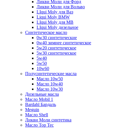
Ликви Моли для Форд
Ликви Моли для Вольво
LIqui Moly для Ваз
Liqui Moly BMW
LIqui Moly для MB
LIqui Moly дизельное
Синтетическое масло
0w30 синтетические
0w40 зимнее синтетическое
5w20 синтетическое
5w30 синтетическое
5w40
5w50
10w60
Полусинтетические масла
Масло 10w50
Масло 10w40
Масло 10w30
Дизельные масла
Масло Mobil 1
Bardahl Бардаль
Meguin
Масло Shell
Ликви Моли синтетика
Масло Top Tec