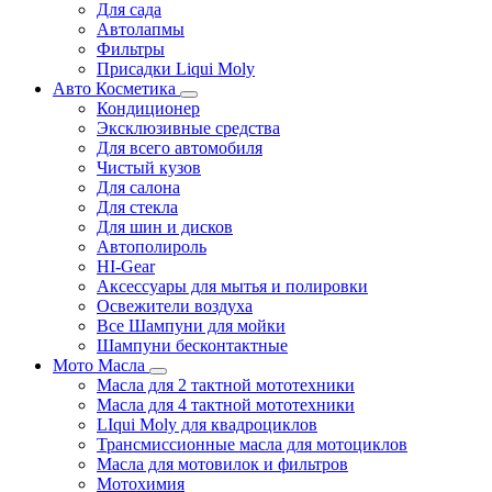
Для сада
Автолапмы
Фильтры
Присадки Liqui Moly
Авто Косметика
Кондиционер
Эксклюзивные средства
Для всего автомобиля
Чистый кузов
Для салона
Для стекла
Для шин и дисков
Автополироль
HI-Gear
Аксессуары для мытья и полировки
Освежители воздуха
Все Шампуни для мойки
Шампуни бесконтактные
Мото Масла
Масла для 2 тактной мототехники
Масла для 4 тактной мототехники
LIqui Moly для квадроциклов
Трансмиссионные масла для мотоциклов
Масла для мотовилок и фильтров
Мотохимия