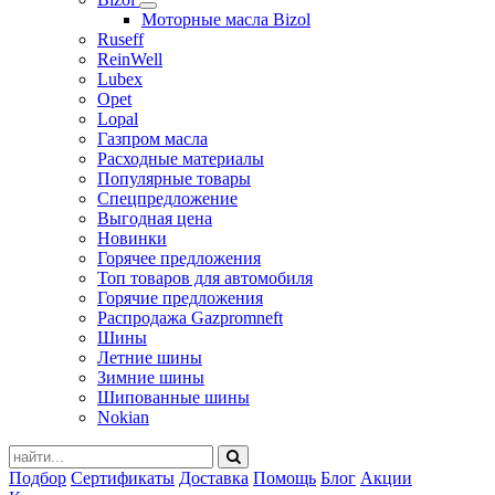
Моторные масла Bizol
Ruseff
ReinWell
Lubex
Opet
Lopal
Газпром масла
Расходные материалы
Популярные товары
Спецпредложение
Выгодная цена
Новинки
Горячее предложения
Топ товаров для автомобиля
Горячие предложения
Распродажа Gazpromneft
Шины
Летние шины
Зимние шины
Шипованные шины
Nokian
Подбор
Сертификаты
Доставка
Помощь
Блог
Акции