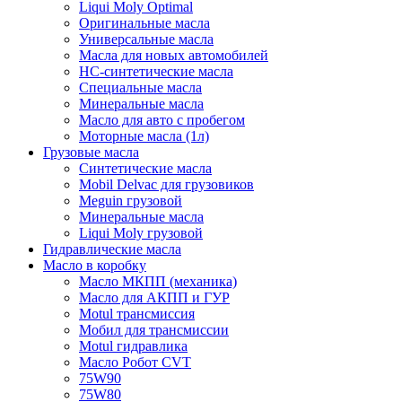
Liqui Moly Optimal
Оригинальные масла
Универсальные масла
Масла для новых автомобилей
HC-синтетические масла
Специальные масла
Минеральные масла
Масло для авто с пробегом
Моторные масла (1л)
Грузовые масла
Синтетические масла
Mobil Delvac для грузовиков
Meguin грузовой
Минеральные масла
Liqui Moly грузовой
Гидравлические масла
Масло в коробку
Масло МКПП (механика)
Масло для АКПП и ГУР
Motul трансмиссия
Мобил для трансмиссии
Motul гидравлика
Масло Робот CVT
75W90
75W80