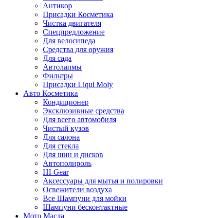
Антикор
Присадки Косметика
Чистка двигателя
Спецпредложение
Для велосипеда
Средства для оружия
Для сада
Автолапмы
Фильтры
Присадки Liqui Moly
Авто Косметика
Кондиционер
Эксклюзивные средства
Для всего автомобиля
Чистый кузов
Для салона
Для стекла
Для шин и дисков
Автополироль
HI-Gear
Аксессуары для мытья и полировки
Освежители воздуха
Все Шампуни для мойки
Шампуни бесконтактные
Мото Масла