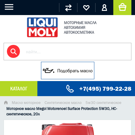
МОТОРНЫЕ МАСЛА
АВТОХИМИЯ
АВТОКОСМЕТИКА
Подобрать масло
+7(495) 799-22-28
КАТАЛОГ
МАСЛО МОТОРНОЕ
Масло моторное
Синтетическое масло
5w30 синтетическое
Моторное масло Megol Motorenoel Surface Protection 5W30, HC-
синтетическое, 20л
ГРУЗОВЫЕ МАСЛА
ГИДРАВЛИЧЕСКИЕ МАСЛА