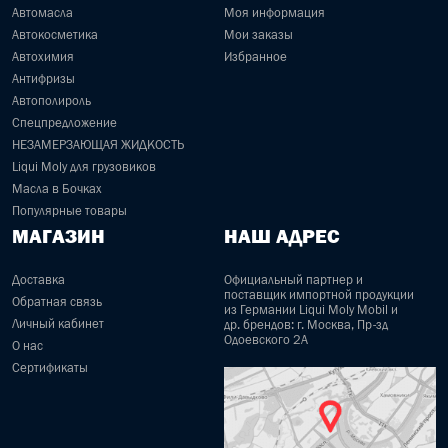
Автомасла
Моя информация
Автокосметика
Мои заказы
Автохимия
Избранное
Антифризы
Автополироль
Спецпредложение
НЕЗАМЕРЗАЮЩАЯ ЖИДКОСТЬ
Liqui Moly для грузовиков
Масла в Бочках
Популярные товары
МАГАЗИН
НАШ АДРЕС
Доставка
Официальный партнер и
поставщик импортной продукции
Обратная связь
из Германии Liqui Moly Mobil и
Личный кабинет
др. брендов: г. Москва, Пр-зд
Одоевского 2А
О нас
Сертификаты