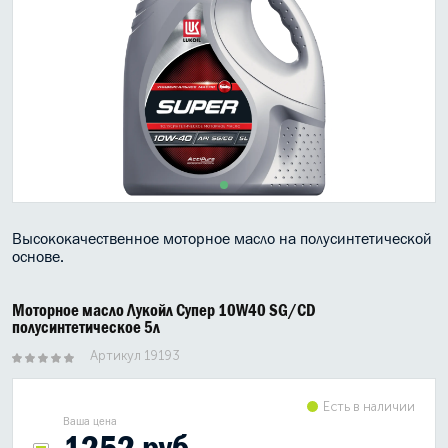
МАСЛО В КОРОБКУ
КОНСИСТЕНТНАЯ СМАЗКА
БОЧКИ МАСЛА
ИНДУСТРИАЛЬНЫЕ МАСЛА
АНТИФРИЗЫ СПЕЦЖИДКОСТИ
Высококачественное моторное масло на полусинтетической
ПРИСАДКИ АВТОХИМИЯ
основе.
АВТО КОСМЕТИКА
Моторное масло Лукойл Супер 10W40 SG/CD
полусинтетическое 5л
МОТО МАСЛА
Артикул 19193
ВСЕ БРЕНДЫ
Есть в наличии
Ваша цена
1252 руб.