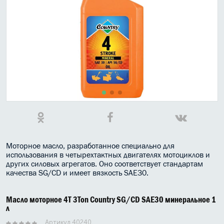
МАСЛО В КОРОБКУ
КОНСИСТЕНТНАЯ СМАЗКА
БОЧКИ МАСЛА
ИНДУСТРИАЛЬНЫЕ МАСЛА
АНТИФРИЗЫ СПЕЦЖИДКОСТИ
ПРИСАДКИ АВТОХИМИЯ
АВТО КОСМЕТИКА
Моторное масло, разработанное специально для
использования в четырехтактных двигателях мотоциклов и
других силовых агрегатов. Оно соответствует стандартам
МОТО МАСЛА
качества SG/CD и имеет вязкость SAE30.
ВСЕ БРЕНДЫ
Масло моторное 4T 3Ton Country SG/CD SAE30 минеральное 1
л
Артикул 40240