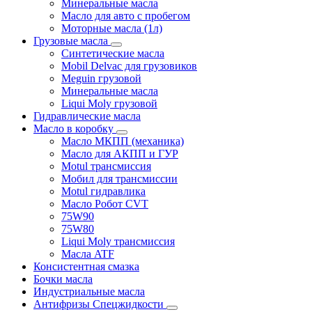
Минеральные масла
Масло для авто с пробегом
Моторные масла (1л)
Грузовые масла
Синтетические масла
Mobil Delvac для грузовиков
Meguin грузовой
Минеральные масла
Liqui Moly грузовой
Гидравлические масла
Масло в коробку
Масло МКПП (механика)
Масло для АКПП и ГУР
Motul трансмиссия
Мобил для трансмиссии
Motul гидравлика
Масло Робот CVT
75W90
75W80
Liqui Moly трансмиссия
Масла ATF
Консистентная смазка
Бочки масла
Индустриальные масла
Антифризы Спецжидкости