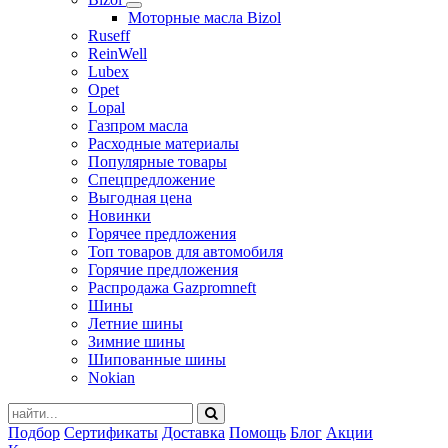
Моторные масла Bizol
Ruseff
ReinWell
Lubex
Opet
Lopal
Газпром масла
Расходные материалы
Популярные товары
Спецпредложение
Выгодная цена
Новинки
Горячее предложения
Топ товаров для автомобиля
Горячие предложения
Распродажа Gazpromneft
Шины
Летние шины
Зимние шины
Шипованные шины
Nokian
Подбор
Сертификаты
Доставка
Помощь
Блог
Акции