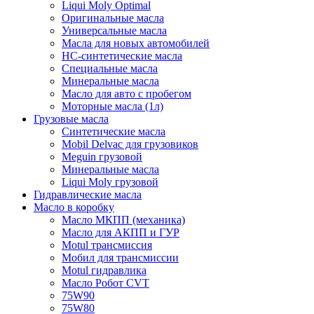
Liqui Moly Optimal
Оригинальные масла
Универсальные масла
Масла для новых автомобилей
HC-синтетические масла
Специальные масла
Минеральные масла
Масло для авто с пробегом
Моторные масла (1л)
Грузовые масла
Синтетические масла
Mobil Delvac для грузовиков
Meguin грузовой
Минеральные масла
Liqui Moly грузовой
Гидравлические масла
Масло в коробку
Масло МКПП (механика)
Масло для АКПП и ГУР
Motul трансмиссия
Мобил для трансмиссии
Motul гидравлика
Масло Робот CVT
75W90
75W80