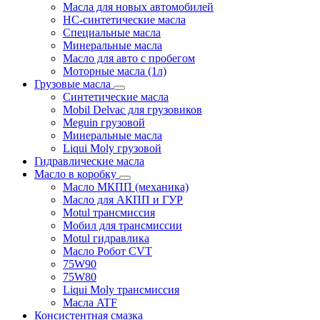
Масла для новых автомобилей
HC-синтетические масла
Специальные масла
Минеральные масла
Масло для авто с пробегом
Моторные масла (1л)
Грузовые масла
Синтетические масла
Mobil Delvac для грузовиков
Meguin грузовой
Минеральные масла
Liqui Moly грузовой
Гидравлические масла
Масло в коробку
Масло МКПП (механика)
Масло для АКПП и ГУР
Motul трансмиссия
Мобил для трансмиссии
Motul гидравлика
Масло Робот CVT
75W90
75W80
Liqui Moly трансмиссия
Масла ATF
Консистентная смазка