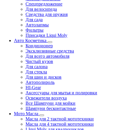
Спецпредложение
Для велосипеда
Средства для оружия
Для сада
Автолапмы
Фильтры
Присадки Liqui Moly
Авто Косметика
Кондиционер
Эксклюзивные средства
Для всего автомобиля
Чистый кузов
Для салона
Для стекла
Для шин и дисков
Автополироль
HI-Gear
Аксессуары для мытья и полировки
Освежители воздуха
Все Шампуни для мойки
Шампуни бесконтактные
Мото Масла
Масла для 2 тактной мототехники
Масла для 4 тактной мототехники
LIqui Moly для квадроциклов