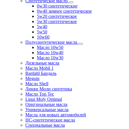
Синтетическое масло
0w30 синтетические
0w40 зимнее синтетическое
5w20 синтетическое
5w30 синтетическое
5w40
5w50
10w60
Полусинтетические масла
Масло 10w50
Масло 10w40
Масло 10w30
Дизельные масла
Масло Mobil 1
Bardahl Бардаль
Meguin
Масло Shell
Ликви Моли синтетика
Масло Top Tec
Liqui Moly Optimal
Оригинальные масла
Универсальные масла
Масла для новых автомобилей
HC-синтетические масла
Специальные масла