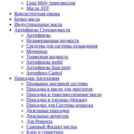
Liqui Moly трансмиссия
Масла ATF
Консистентная смазка
Бочки масла
Индустриальные масла
Антифризы Спецжидкости
Антифризы
Незамерзающая жидкость
Средства для системы охлаждения
Мочевина
Тормозная жидкость
Антифризы mobil
Антифризы liqui moly
Антифриз Castrol
Присадки Автохимия
Промывки масляной системы
Присадка в масло для двигателя
Присадки в трансмиссионные масла
Присадки в топливо (бензин)
Присадки для Системы впрыска
Дизельные присадки
Дизельные антигели
Для Ремонта
Сажевый Фильтр чистка
Клеи и герметики