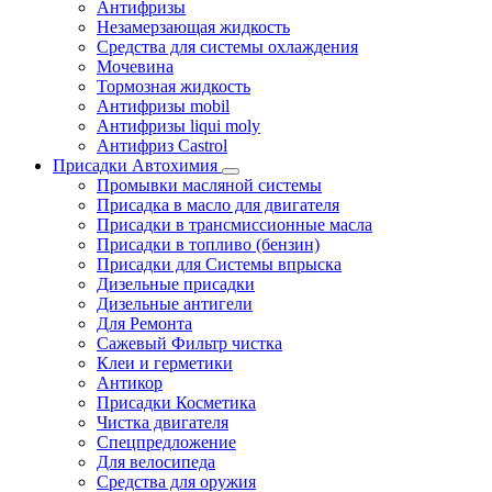
Антифризы
Незамерзающая жидкость
Средства для системы охлаждения
Мочевина
Тормозная жидкость
Антифризы mobil
Антифризы liqui moly
Антифриз Castrol
Присадки Автохимия
Промывки масляной системы
Присадка в масло для двигателя
Присадки в трансмиссионные масла
Присадки в топливо (бензин)
Присадки для Системы впрыска
Дизельные присадки
Дизельные антигели
Для Ремонта
Сажевый Фильтр чистка
Клеи и герметики
Антикор
Присадки Косметика
Чистка двигателя
Спецпредложение
Для велосипеда
Средства для оружия