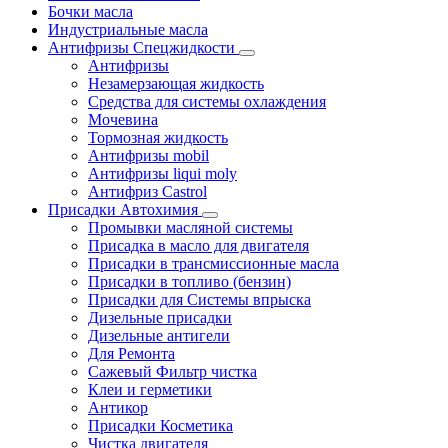
Бочки масла
Индустриальные масла
Антифризы Спецжидкости
Антифризы
Незамерзающая жидкость
Средства для системы охлаждения
Мочевина
Тормозная жидкость
Антифризы mobil
Антифризы liqui moly
Антифриз Castrol
Присадки Автохимия
Промывки масляной системы
Присадка в масло для двигателя
Присадки в трансмиссионные масла
Присадки в топливо (бензин)
Присадки для Системы впрыска
Дизельные присадки
Дизельные антигели
Для Ремонта
Сажевый Фильтр чистка
Клеи и герметики
Антикор
Присадки Косметика
Чистка двигателя