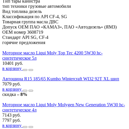
Тип тары
канистра
тип техники
грузовые автомобили
Вид топлива
дизель
Классификация по API
CF-4, SG
Товарная группа
масла ДВС
Допуск OEM
ПАО «КАМАЗ», ПАО «Автодизель» (ЯМЗ)
OEM номер
3608719
Стандарт API
SG, CF-4
горячие предложения
Моторное масло Liqui Moly Top Tec 4200 5W30 hc-
синтетическое 5л
10401 руб.
в корзину
Автошина R15 185/65 Kumho Wintercraft WI32 92T XL шип
7079 руб.
в корзину
скидка
– 8%
Моторное масло Liqui Moly Molygen New Generation 5W30 hc-
синтетическое 4л
7143 руб.
7797 руб.
в корзину