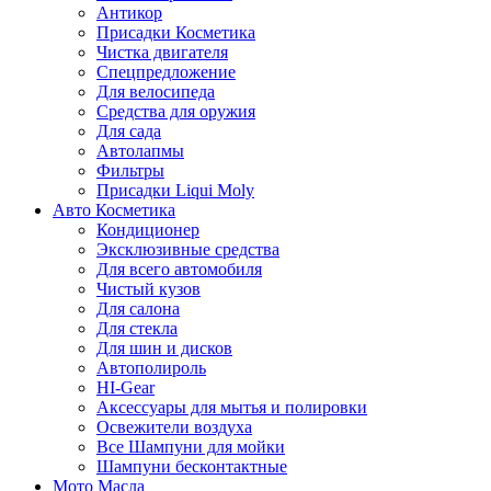
Антикор
Присадки Косметика
Чистка двигателя
Спецпредложение
Для велосипеда
Средства для оружия
Для сада
Автолапмы
Фильтры
Присадки Liqui Moly
Авто Косметика
Кондиционер
Эксклюзивные средства
Для всего автомобиля
Чистый кузов
Для салона
Для стекла
Для шин и дисков
Автополироль
HI-Gear
Аксессуары для мытья и полировки
Освежители воздуха
Все Шампуни для мойки
Шампуни бесконтактные
Мото Масла