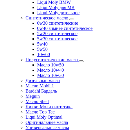
Liqui Moly BMW
LIqui Moly для MB
LIqui Moly дизельное
Синтетическое масло
0w30 синтетические
0w40 зимнее синтетическое
5w20 синтетическое
5w30 синтетическое
5w40
5w50
10w60
Полусинтетические масла
Масло 10w50
Масло 10w40
Масло 10w30
Дизельные масла
Масло Mobil 1
Bardahl Бардаль
Meguin
Масло Shell
Ликви Моли синтетика
Масло Top Tec
Liqui Moly Optimal
Оригинальные масла
Универсальные масла