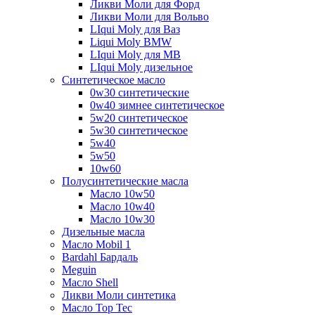
Ликви Моли для Форд
Ликви Моли для Вольво
LIqui Moly для Ваз
Liqui Moly BMW
LIqui Moly для MB
LIqui Moly дизельное
Синтетическое масло
0w30 синтетические
0w40 зимнее синтетическое
5w20 синтетическое
5w30 синтетическое
5w40
5w50
10w60
Полусинтетические масла
Масло 10w50
Масло 10w40
Масло 10w30
Дизельные масла
Масло Mobil 1
Bardahl Бардаль
Meguin
Масло Shell
Ликви Моли синтетика
Масло Top Tec