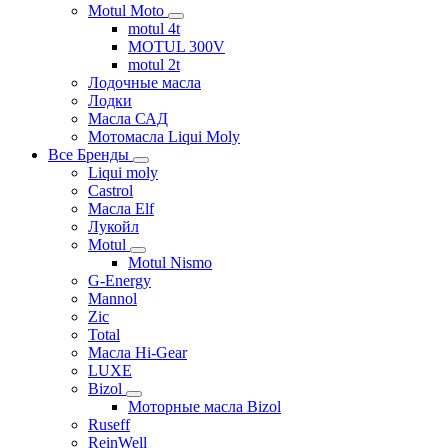
Motul Moto
motul 4t
MOTUL 300V
motul 2t
Лодочные масла
Лодки
Масла САД
Мотомасла Liqui Moly
Все Бренды
Liqui moly
Castrol
Масла Elf
Лукойл
Motul
Motul Nismo
G-Energy
Mannol
Zic
Total
Масла Hi-Gear
LUXE
Bizol
Моторные масла Bizol
Ruseff
ReinWell