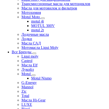
Трансмиссионные масла для мотоциклов
Масла для мотовилок и фильтров
Мотохимия
Motul Moto
motul 4t
MOTUL 300V
motul 2t
Лодочные масла
Лодки
Масла САД
Мотомасла Liqui Moly
Все Бренды
Liqui moly
Castrol
Масла Elf
Лукойл
Motul
Motul Nismo
G-Energy
Mannol
Zic
Total
Масла Hi-Gear
LUXE
Bizol