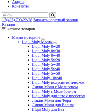
Акции
Контакты
+7(495) 799-22-28
Заказать обратный звонок
Каталог
каталог товаров
Масло моторное
Liqui Moly Масла
Liqui Moly 0w20
Liqui Moly 0w30
Liqui Moly 0w40
Liqui Moly 5w20
Liqui Moly 5w30
Liqui Moly 5w40
Liqui Moly 5w50
Liqui Moly 10w40
Liqui Moly полусинтетическое
Ликви Моли с Молигеном
Liqui Moly с Молибденом
Liqui Moly для авто с пробегом
Ликви Моли для Форд
Ликви Моли для Вольво
LIqui Moly для Ваз