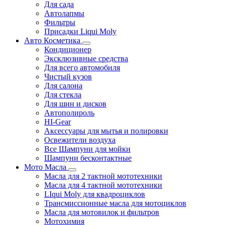
Для сада
Автолапмы
Фильтры
Присадки Liqui Moly
Авто Косметика
Кондиционер
Эксклюзивные средства
Для всего автомобиля
Чистый кузов
Для салона
Для стекла
Для шин и дисков
Автополироль
HI-Gear
Аксессуары для мытья и полировки
Освежители воздуха
Все Шампуни для мойки
Шампуни бесконтактные
Мото Масла
Масла для 2 тактной мототехники
Масла для 4 тактной мототехники
LIqui Moly для квадроциклов
Трансмиссионные масла для мотоциклов
Масла для мотовилок и фильтров
Мотохимия