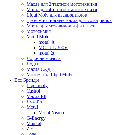
Масла для 2 тактной мототехники
Масла для 4 тактной мототехники
LIqui Moly для квадроциклов
Трансмиссионные масла для мотоциклов
Масла для мотовилок и фильтров
Мотохимия
Motul Moto
motul 4t
MOTUL 300V
motul 2t
Лодочные масла
Лодки
Масла САД
Мотомасла Liqui Moly
Все Бренды
Liqui moly
Castrol
Масла Elf
Лукойл
Motul
Motul Nismo
G-Energy
Mannol
Zic
Total