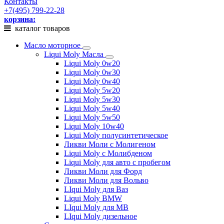
Контакты
+7(495) 799-22-28
корзина:
каталог товаров
Масло моторное
Liqui Moly Масла
Liqui Moly 0w20
Liqui Moly 0w30
Liqui Moly 0w40
Liqui Moly 5w20
Liqui Moly 5w30
Liqui Moly 5w40
Liqui Moly 5w50
Liqui Moly 10w40
Liqui Moly полусинтетическое
Ликви Моли с Молигеном
Liqui Moly с Молибденом
Liqui Moly для авто с пробегом
Ликви Моли для Форд
Ликви Моли для Вольво
LIqui Moly для Ваз
Liqui Moly BMW
LIqui Moly для MB
LIqui Moly дизельное