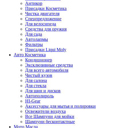
Антикор
Присадки Косметика
Чистка двигателя
Спецпредложение
Для велосипеда
Средства для оружия
Для сада
Автолапмы
Фильтры
Присадки Liqui Moly
Авто Косметика
Кондиционер
Эксклюзивные средства
Для всего автомобиля
Чистый кузов
Для салона
Для стекла
Для шин и дисков
Автополироль
HI-Gear
Аксессуары для мытья и полировки
Освежители воздуха
Все Шампуни для мойки
Шампуни бесконтактные
Мото Масла