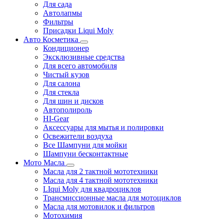
Для сада
Автолапмы
Фильтры
Присадки Liqui Moly
Авто Косметика
Кондиционер
Эксклюзивные средства
Для всего автомобиля
Чистый кузов
Для салона
Для стекла
Для шин и дисков
Автополироль
HI-Gear
Аксессуары для мытья и полировки
Освежители воздуха
Все Шампуни для мойки
Шампуни бесконтактные
Мото Масла
Масла для 2 тактной мототехники
Масла для 4 тактной мототехники
LIqui Moly для квадроциклов
Трансмиссионные масла для мотоциклов
Масла для мотовилок и фильтров
Мотохимия