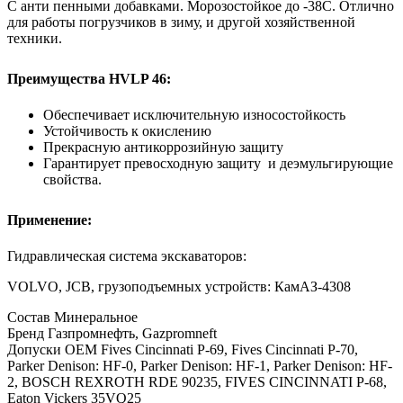
С анти пенными добавками. Морозостойкое до -38C. Отлично
для работы погрузчиков в зиму, и другой хозяйственной
техники.
Преимущества HVLP 46:
О
беспечивает исключительную износостойкость
Устойчивость к окислению
Прекрасную антикоррозийную защиту
Г
арантирует
превосходную защиту и деэмульгирующие
свойства.
Применение:
Гидравлическая система экскаваторов:
VOLVO, JCB, грузоподъемных устройств: КамАЗ-4308
Состав
Минеральное
Бренд
Газпромнефть, Gazpromneft
Допуски OEM
Fives Cincinnati P-69, Fives Cincinnati P-70,
Parker Denison: HF-0, Parker Denison: HF-1, Parker Denison: HF-
2, BOSCH REXROTH RDE 90235, FIVES CINCINNATI P-68,
Eaton Vickers 35VQ25