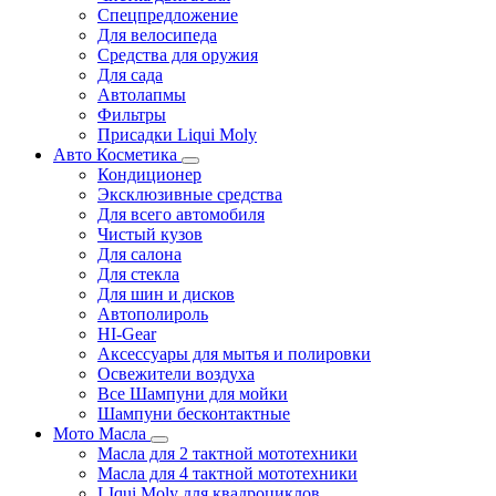
Спецпредложение
Для велосипеда
Средства для оружия
Для сада
Автолапмы
Фильтры
Присадки Liqui Moly
Авто Косметика
Кондиционер
Эксклюзивные средства
Для всего автомобиля
Чистый кузов
Для салона
Для стекла
Для шин и дисков
Автополироль
HI-Gear
Аксессуары для мытья и полировки
Освежители воздуха
Все Шампуни для мойки
Шампуни бесконтактные
Мото Масла
Масла для 2 тактной мототехники
Масла для 4 тактной мототехники
LIqui Moly для квадроциклов