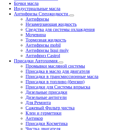
Бочки масла
Индустриальные масла
Антифризы Спецжидкости
Антифризы
Незамерзающая жидкость
Средства для системы охлаждения
Мочевина
Тормозная жидкость
Антифризы mobil
Антифризы liqui moly
Антифриз Castrol
Присадки Автохимия
Промывки масляной системы
Присадка в масло для двигателя
Присадки в трансмиссионные масла
Присадки в топливо (бензин)
Присадки для Системы впрыска
Дизельные присадки
Дизельные антигели
Для Ремонта
Сажевый Фильтр чистка
Клеи и герметики
Антикор
Присадки Косметика
Чистка двигателя