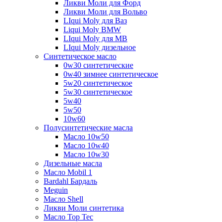
Ликви Моли для Форд
Ликви Моли для Вольво
LIqui Moly для Ваз
Liqui Moly BMW
LIqui Moly для MB
LIqui Moly дизельное
Синтетическое масло
0w30 синтетические
0w40 зимнее синтетическое
5w20 синтетическое
5w30 синтетическое
5w40
5w50
10w60
Полусинтетические масла
Масло 10w50
Масло 10w40
Масло 10w30
Дизельные масла
Масло Mobil 1
Bardahl Бардаль
Meguin
Масло Shell
Ликви Моли синтетика
Масло Top Tec