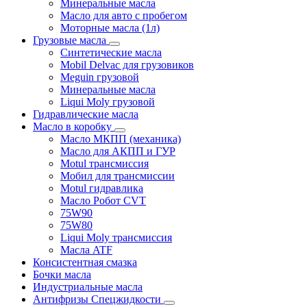
Минеральные масла
Масло для авто с пробегом
Моторные масла (1л)
Грузовые масла
Синтетические масла
Mobil Delvac для грузовиков
Meguin грузовой
Минеральные масла
Liqui Moly грузовой
Гидравлические масла
Масло в коробку
Масло МКПП (механика)
Масло для АКПП и ГУР
Motul трансмиссия
Мобил для трансмиссии
Motul гидравлика
Масло Робот CVT
75W90
75W80
Liqui Moly трансмиссия
Масла ATF
Консистентная смазка
Бочки масла
Индустриальные масла
Антифризы Спецжидкости