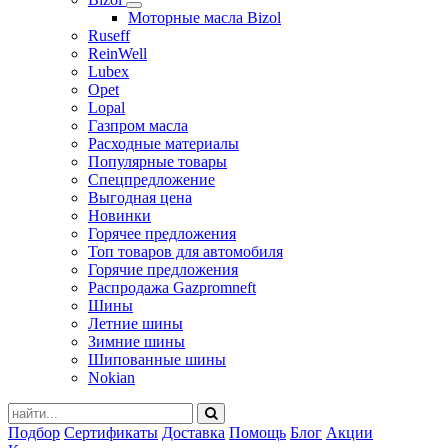
Моторные масла Bizol
Ruseff
ReinWell
Lubex
Opet
Lopal
Газпром масла
Расходные материалы
Популярные товары
Спецпредложение
Выгодная цена
Новинки
Горячее предложения
Топ товаров для автомобиля
Горячие предложения
Распродажа Gazpromneft
Шины
Летние шины
Зимние шины
Шипованные шины
Nokian
Подбор
Сертификаты
Доставка
Помощь
Блог
Акции