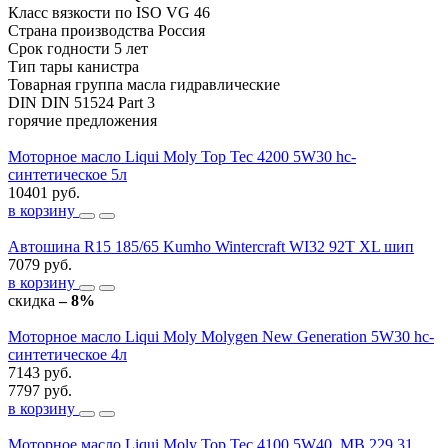
Класс вязкости по ISO VG
46
Страна производства
Россия
Срок годности
5 лет
Тип тары
канистра
Товарная группа
масла гидравлические
DIN
DIN 51524 Part 3
горячие предложения
Моторное масло Liqui Moly Top Tec 4200 5W30 hc-
синтетическое 5л
10401 руб.
в корзину
Автошина R15 185/65 Kumho Wintercraft WI32 92T XL шип
7079 руб.
в корзину
скидка
– 8%
Моторное масло Liqui Moly Molygen New Generation 5W30 hc-
синтетическое 4л
7143 руб.
7797 руб.
в корзину
Моторное масло Liqui Moly Top Tec 4100 5W40, MB 229.31,