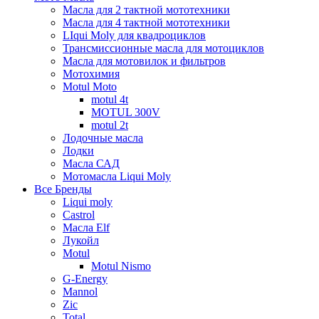
Масла для 2 тактной мототехники
Масла для 4 тактной мототехники
LIqui Moly для квадроциклов
Трансмиссионные масла для мотоциклов
Масла для мотовилок и фильтров
Мотохимия
Motul Moto
motul 4t
MOTUL 300V
motul 2t
Лодочные масла
Лодки
Масла САД
Мотомасла Liqui Moly
Все Бренды
Liqui moly
Castrol
Масла Elf
Лукойл
Motul
Motul Nismo
G-Energy
Mannol
Zic
Total