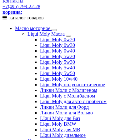
Контакты
+7(495) 799-22-28
корзина:
каталог товаров
Масло моторное
Liqui Moly Масла
Liqui Moly 0w20
Liqui Moly 0w30
Liqui Moly 0w40
Liqui Moly 5w20
Liqui Moly 5w30
Liqui Moly 5w40
Liqui Moly 5w50
Liqui Moly 10w40
Liqui Moly полусинтетическое
Ликви Моли с Молигеном
Liqui Moly с Молибденом
Liqui Moly для авто с пробегом
Ликви Моли для Форд
Ликви Моли для Вольво
LIqui Moly для Ваз
Liqui Moly BMW
LIqui Moly для MB
LIqui Moly дизельное