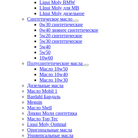
Liqui Moly BMW
LIqui Moly для MB
LIqui Moly дизельное
Синтетическое масло
0w30 синтетические
0w40 зимнее синтетическое
5w20 синтетическое
5w30 синтетическое
5w40
5w50
10w60
Полусинтетические масла
Масло 10w50
Масло 10w40
Масло 10w30
Дизельные масла
Масло Mobil 1
Bardahl Бардаль
Meguin
Масло Shell
Ликви Моли синтетика
Масло Top Tec
Liqui Moly Optimal
Оригинальные масла
Универсальные масла