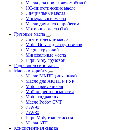
Масла для новых автомобилей
HC-синтетические масла
Специальные масла
Минеральные масла
Масло для авто с пробегом
Моторные масла (1л)
Грузовые масла
Синтетические масла
Mobil Delvac для грузовиков
Meguin грузовой
Минеральные масла
Liqui Moly грузовой
Гидравлические масла
Масло в коробку
Масло МКПП (механика)
Масло для АКПП и ГУР
Motul трансмиссия
Мобил для трансмиссии
Motul гидравлика
Масло Робот CVT
75W90
75W80
Liqui Moly трансмиссия
Масла ATF
Консистентная смазка