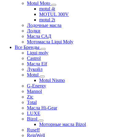
Motul Moto
motul 4t
MOTUL 300V
motul 2t
Лодочные масла
Лодки
Масла САД
Мотомасла Liqui Moly
Все Бренды
Liqui moly
Castrol
Масла Elf
Лукойл
Motul
Motul Nismo
G-Energy
Mannol
Zic
Total
Масла Hi-Gear
LUXE
Bizol
Моторные масла Bizol
Ruseff
ReinWell