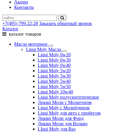
Акции
Контакты
+7(495) 799-22-28
Заказать обратный звонок
Каталог
каталог товаров
Масло моторное
Liqui Moly Масла
Liqui Moly 0w20
Liqui Moly 0w30
Liqui Moly 0w40
Liqui Moly 5w20
Liqui Moly 5w30
Liqui Moly 5w40
Liqui Moly 5w50
Liqui Moly 10w40
Liqui Moly полусинтетическое
Ликви Моли с Молигеном
Liqui Moly с Молибденом
Liqui Moly для авто с пробегом
Ликви Моли для Форд
Ликви Моли для Вольво
LIqui Moly для Ваз