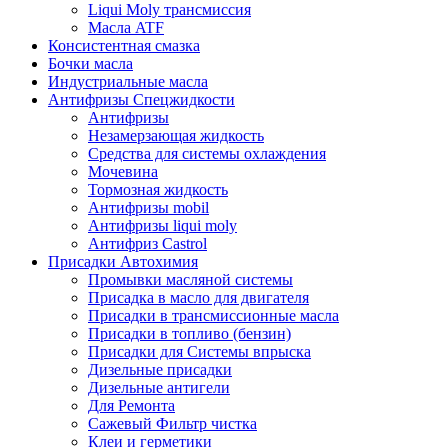
Liqui Moly трансмиссия
Масла ATF
Консистентная смазка
Бочки масла
Индустриальные масла
Антифризы Спецжидкости
Антифризы
Незамерзающая жидкость
Средства для системы охлаждения
Мочевина
Тормозная жидкость
Антифризы mobil
Антифризы liqui moly
Антифриз Castrol
Присадки Автохимия
Промывки масляной системы
Присадка в масло для двигателя
Присадки в трансмиссионные масла
Присадки в топливо (бензин)
Присадки для Системы впрыска
Дизельные присадки
Дизельные антигели
Для Ремонта
Сажевый Фильтр чистка
Клеи и герметики