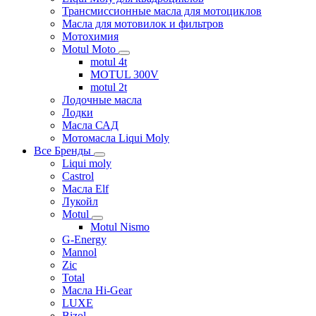
Трансмиссионные масла для мотоциклов
Масла для мотовилок и фильтров
Мотохимия
Motul Moto
motul 4t
MOTUL 300V
motul 2t
Лодочные масла
Лодки
Масла САД
Мотомасла Liqui Moly
Все Бренды
Liqui moly
Castrol
Масла Elf
Лукойл
Motul
Motul Nismo
G-Energy
Mannol
Zic
Total
Масла Hi-Gear
LUXE
Bizol