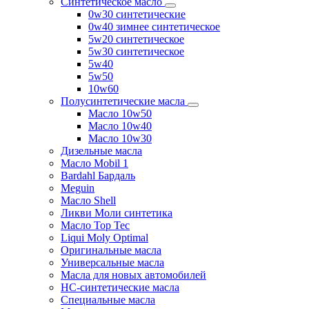
Синтетическое масло
0w30 синтетические
0w40 зимнее синтетическое
5w20 синтетическое
5w30 синтетическое
5w40
5w50
10w60
Полусинтетические масла
Масло 10w50
Масло 10w40
Масло 10w30
Дизельные масла
Масло Mobil 1
Bardahl Бардаль
Meguin
Масло Shell
Ликви Моли синтетика
Масло Top Tec
Liqui Moly Optimal
Оригинальные масла
Универсальные масла
Масла для новых автомобилей
HC-синтетические масла
Специальные масла