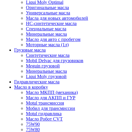
Liqui Moly Optimal
Оригинальные масла
Универсальные масла
Масла для новых автомобилей
HC-синтетические масла
Специальные масла
Минеральные масла
Масло для авто с пробегом
Моторные масла (1л)
Грузовые масла
Синтетические масла
Mobil Delvac для грузовиков
Meguin грузовой
Минеральные масла
Liqui Moly грузовой
Гидравлические масла
Масло в коробку
Масло МКПП (механика)
Масло для АКПП и ГУР
Motul трансмиссия
Мобил для трансмиссии
Motul гидравлика
Масло Робот CVT
75W90
75W80