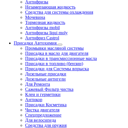
Антифризы
Незамерзающая жидкость
Средства для системы охлаждения
Мочевина
Тормозная жидкость
Антифризы mobil
Антифризы liqui moly
Антифриз Castrol
Присадки Автохимия
Промывки масляной системы
Присадка в масло для двигателя
Присадки в трансмиссионные масла
Присадки в топливо (бензин)
Присадки для Системы впрыска
Дизельные присадки
Дизельные антигели
Для Ремонта
Сажевый Фильтр чистка
Клеи и герметики
Антикор
Присадки Косметика
Чистка двигателя
Спецпредложение
Для велосипеда
Средства для оружия