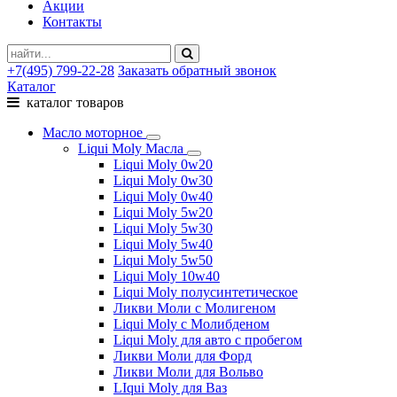
Акции
Контакты
+7(495) 799-22-28
Заказать обратный звонок
Каталог
каталог товаров
Масло моторное
Liqui Moly Масла
Liqui Moly 0w20
Liqui Moly 0w30
Liqui Moly 0w40
Liqui Moly 5w20
Liqui Moly 5w30
Liqui Moly 5w40
Liqui Moly 5w50
Liqui Moly 10w40
Liqui Moly полусинтетическое
Ликви Моли с Молигеном
Liqui Moly с Молибденом
Liqui Moly для авто с пробегом
Ликви Моли для Форд
Ликви Моли для Вольво
LIqui Moly для Ваз