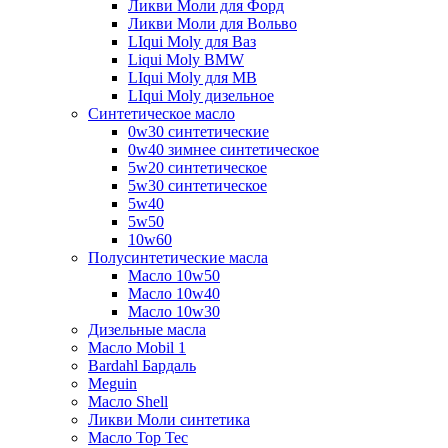
Ликви Моли для Форд
Ликви Моли для Вольво
LIqui Moly для Ваз
Liqui Moly BMW
LIqui Moly для MB
LIqui Moly дизельное
Синтетическое масло
0w30 синтетические
0w40 зимнее синтетическое
5w20 синтетическое
5w30 синтетическое
5w40
5w50
10w60
Полусинтетические масла
Масло 10w50
Масло 10w40
Масло 10w30
Дизельные масла
Масло Mobil 1
Bardahl Бардаль
Meguin
Масло Shell
Ликви Моли синтетика
Масло Top Tec