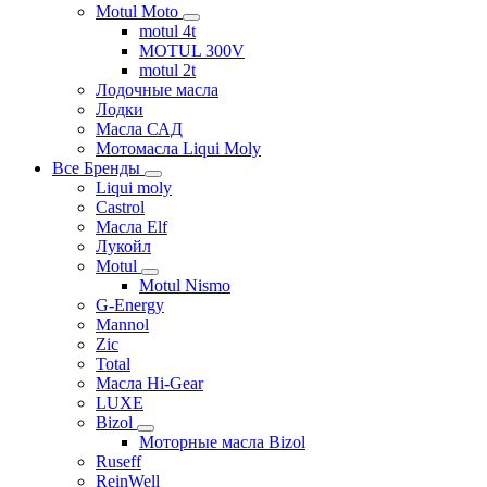
Motul Moto
motul 4t
MOTUL 300V
motul 2t
Лодочные масла
Лодки
Масла САД
Мотомасла Liqui Moly
Все Бренды
Liqui moly
Castrol
Масла Elf
Лукойл
Motul
Motul Nismo
G-Energy
Mannol
Zic
Total
Масла Hi-Gear
LUXE
Bizol
Моторные масла Bizol
Ruseff
ReinWell