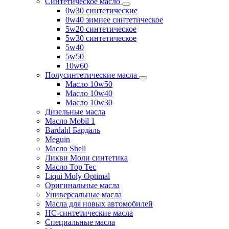
Синтетическое масло
0w30 синтетические
0w40 зимнее синтетическое
5w20 синтетическое
5w30 синтетическое
5w40
5w50
10w60
Полусинтетические масла
Масло 10w50
Масло 10w40
Масло 10w30
Дизельные масла
Масло Mobil 1
Bardahl Бардаль
Meguin
Масло Shell
Ликви Моли синтетика
Масло Top Tec
Liqui Moly Optimal
Оригинальные масла
Универсальные масла
Масла для новых автомобилей
HC-синтетические масла
Специальные масла