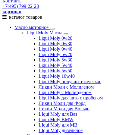
Контакты
+7(495) 799-22-28
корзина:
каталог товаров
Масло моторное
Liqui Moly Масла
Liqui Moly 0w20
Liqui Moly 0w30
Liqui Moly 0w40
Liqui Moly 5w20
Liqui Moly 5w30
Liqui Moly 5w40
Liqui Moly 5w50
Liqui Moly 10w40
Liqui Moly полусинтетическое
Ликви Моли с Молигеном
Liqui Moly с Молибденом
Liqui Moly для авто с пробегом
Ликви Моли для Форд
Ликви Моли для Вольво
LIqui Moly для Ваз
Liqui Moly BMW
LIqui Moly для MB
LIqui Moly дизельное