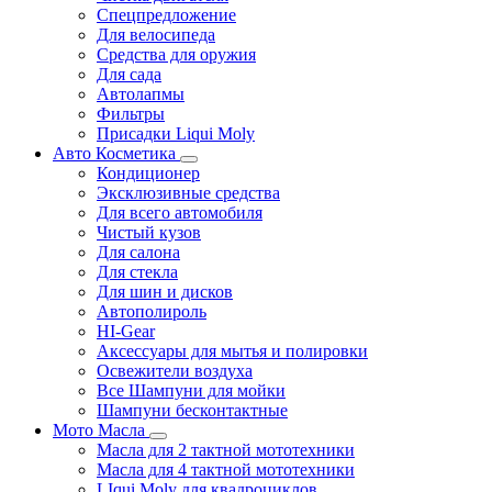
Спецпредложение
Для велосипеда
Средства для оружия
Для сада
Автолапмы
Фильтры
Присадки Liqui Moly
Авто Косметика
Кондиционер
Эксклюзивные средства
Для всего автомобиля
Чистый кузов
Для салона
Для стекла
Для шин и дисков
Автополироль
HI-Gear
Аксессуары для мытья и полировки
Освежители воздуха
Все Шампуни для мойки
Шампуни бесконтактные
Мото Масла
Масла для 2 тактной мототехники
Масла для 4 тактной мототехники
LIqui Moly для квадроциклов