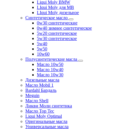
Liqui Moly BMW
LIqui Moly для MB
LIqui Moly дизельное
Синтетическое масло
0w30 синтетические
0w40 зимнее синтетическое
5w20 синтетическое
5w30 синтетическое
5w40
5w50
10w60
Полусинтетические масла
Масло 10w50
Масло 10w40
Масло 10w30
Дизельные масла
Масло Mobil 1
Bardahl Бардаль
Meguin
Масло Shell
Ликви Моли синтетика
Масло Top Tec
Liqui Moly Optimal
Оригинальные масла
Универсальные масла