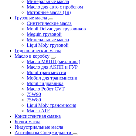
Минеральные масла
Масло для авто с пробегом
Моторные масла (1л)
Грузовые масла
Синтетические масла
Mobil Delvac для грузовиков
Meguin грузовой
Минеральные масла
Liqui Moly грузовой
Гидравлические масла
Масло в коробку
Масло МКПП (механика)
Масло для АКПП и ГУР
Motul трансмиссия
Мобил для трансмиссии
Motul гидравлика
Масло Робот CVT
75W90
75W80
Liqui Moly трансмиссия
Масла ATF
Консистентная смазка
Бочки масла
Индустриальные масла
Антифризы Спецжидкости