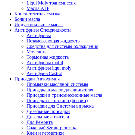
Liqui Moly трансмиссия
Масла ATF
Консистентная смазка
Бочки масла
Индустриальные масла
Антифризы Спецжидкости
Антифризы
Незамерзающая жидкость
Средства для системы охлаждения
Мочевина
Тормозная жидкость
Антифризы mobil
Антифризы liqui moly
Антифриз Castrol
Присадки Автохимия
Промывки масляной системы
Присадка в масло для двигателя
Присадки в трансмиссионные масла
Присадки в топливо (бензин)
Присадки для Системы впрыска
Дизельные присадки
Дизельные антигели
Для Ремонта
Сажевый Фильтр чистка
Клеи и герметики