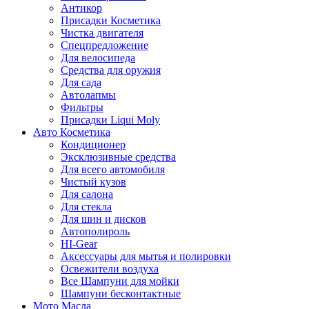
Антикор
Присадки Косметика
Чистка двигателя
Спецпредложение
Для велосипеда
Средства для оружия
Для сада
Автолапмы
Фильтры
Присадки Liqui Moly
Авто Косметика
Кондиционер
Эксклюзивные средства
Для всего автомобиля
Чистый кузов
Для салона
Для стекла
Для шин и дисков
Автополироль
HI-Gear
Аксессуары для мытья и полировки
Освежители воздуха
Все Шампуни для мойки
Шампуни бесконтактные
Мото Масла