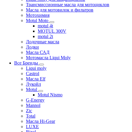
Трансмиссионные масла для мотоциклов
Масла для мотовилок и фильтров
Мотохимия
Motul Moto
motul 4t
MOTUL 300V
motul 2t
Лодочные масла
Лодки
Масла САД
Мотомасла Liqui Moly
Все Бренды
Liqui moly
Castrol
Масла Elf
Лукойл
Motul
Motul Nismo
G-Energy
Mannol
Zic
Total
Масла Hi-Gear
LUXE
Bizol