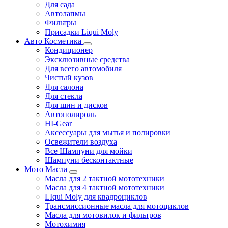
Для сада
Автолапмы
Фильтры
Присадки Liqui Moly
Авто Косметика
Кондиционер
Эксклюзивные средства
Для всего автомобиля
Чистый кузов
Для салона
Для стекла
Для шин и дисков
Автополироль
HI-Gear
Аксессуары для мытья и полировки
Освежители воздуха
Все Шампуни для мойки
Шампуни бесконтактные
Мото Масла
Масла для 2 тактной мототехники
Масла для 4 тактной мототехники
LIqui Moly для квадроциклов
Трансмиссионные масла для мотоциклов
Масла для мотовилок и фильтров
Мотохимия