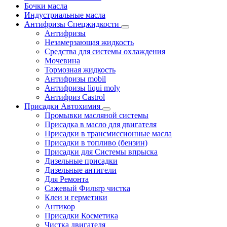
Бочки масла
Индустриальные масла
Антифризы Спецжидкости
Антифризы
Незамерзающая жидкость
Средства для системы охлаждения
Мочевина
Тормозная жидкость
Антифризы mobil
Антифризы liqui moly
Антифриз Castrol
Присадки Автохимия
Промывки масляной системы
Присадка в масло для двигателя
Присадки в трансмиссионные масла
Присадки в топливо (бензин)
Присадки для Системы впрыска
Дизельные присадки
Дизельные антигели
Для Ремонта
Сажевый Фильтр чистка
Клеи и герметики
Антикор
Присадки Косметика
Чистка двигателя