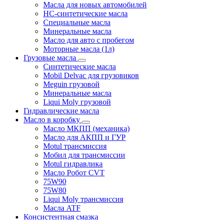
Масла для новых автомобилей
HC-синтетические масла
Специальные масла
Минеральные масла
Масло для авто с пробегом
Моторные масла (1л)
Грузовые масла
Синтетические масла
Mobil Delvac для грузовиков
Meguin грузовой
Минеральные масла
Liqui Moly грузовой
Гидравлические масла
Масло в коробку
Масло МКПП (механика)
Масло для АКПП и ГУР
Motul трансмиссия
Мобил для трансмиссии
Motul гидравлика
Масло Робот CVT
75W90
75W80
Liqui Moly трансмиссия
Масла ATF
Консистентная смазка