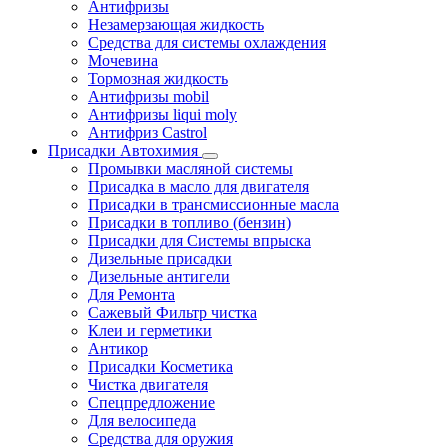
Антифризы
Незамерзающая жидкость
Средства для системы охлаждения
Мочевина
Тормозная жидкость
Антифризы mobil
Антифризы liqui moly
Антифриз Castrol
Присадки Автохимия
Промывки масляной системы
Присадка в масло для двигателя
Присадки в трансмиссионные масла
Присадки в топливо (бензин)
Присадки для Системы впрыска
Дизельные присадки
Дизельные антигели
Для Ремонта
Сажевый Фильтр чистка
Клеи и герметики
Антикор
Присадки Косметика
Чистка двигателя
Спецпредложение
Для велосипеда
Средства для оружия