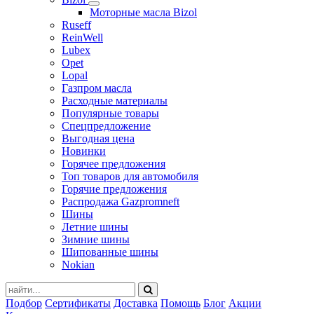
Моторные масла Bizol
Ruseff
ReinWell
Lubex
Opet
Lopal
Газпром масла
Расходные материалы
Популярные товары
Спецпредложение
Выгодная цена
Новинки
Горячее предложения
Топ товаров для автомобиля
Горячие предложения
Распродажа Gazpromneft
Шины
Летние шины
Зимние шины
Шипованные шины
Nokian
Подбор
Сертификаты
Доставка
Помощь
Блог
Акции