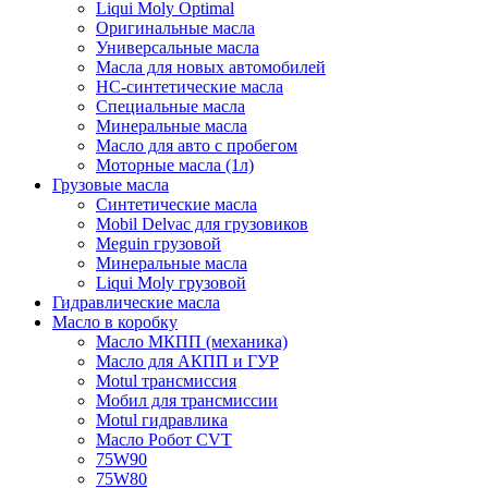
Liqui Moly Optimal
Оригинальные масла
Универсальные масла
Масла для новых автомобилей
HC-синтетические масла
Специальные масла
Минеральные масла
Масло для авто с пробегом
Моторные масла (1л)
Грузовые масла
Синтетические масла
Mobil Delvac для грузовиков
Meguin грузовой
Минеральные масла
Liqui Moly грузовой
Гидравлические масла
Масло в коробку
Масло МКПП (механика)
Масло для АКПП и ГУР
Motul трансмиссия
Мобил для трансмиссии
Motul гидравлика
Масло Робот CVT
75W90
75W80