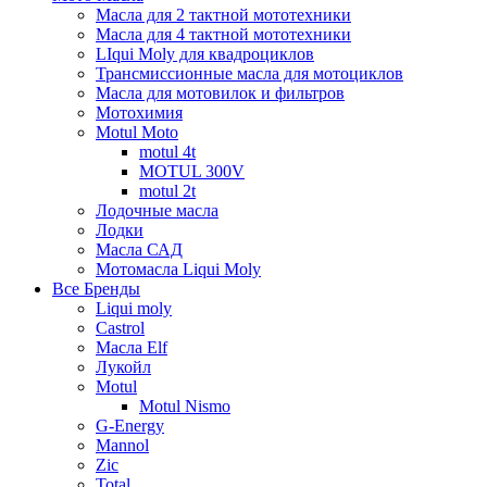
Масла для 2 тактной мототехники
Масла для 4 тактной мототехники
LIqui Moly для квадроциклов
Трансмиссионные масла для мотоциклов
Масла для мотовилок и фильтров
Мотохимия
Motul Moto
motul 4t
MOTUL 300V
motul 2t
Лодочные масла
Лодки
Масла САД
Мотомасла Liqui Moly
Все Бренды
Liqui moly
Castrol
Масла Elf
Лукойл
Motul
Motul Nismo
G-Energy
Mannol
Zic
Total