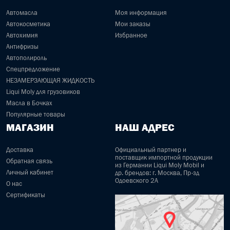
Автомасла
Моя информация
Автокосметика
Мои заказы
Автохимия
Избранное
Антифризы
Автополироль
Спецпредложение
НЕЗАМЕРЗАЮЩАЯ ЖИДКОСТЬ
Liqui Moly для грузовиков
Масла в Бочках
Популярные товары
МАГАЗИН
НАШ АДРЕС
Доставка
Официальный партнер и
поставщик импортной продукции
Обратная связь
из Германии Liqui Moly Mobil и
Личный кабинет
др. брендов: г. Москва, Пр-зд
Одоевского 2А
О нас
Сертификаты