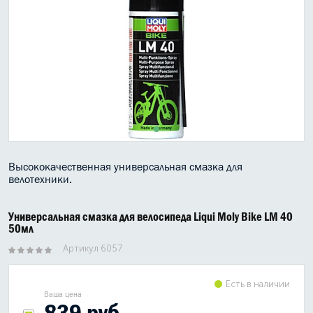
МАСЛО В КОРОБКУ
КОНСИСТЕНТНАЯ СМАЗКА
БОЧКИ МАСЛА
ИНДУСТРИАЛЬНЫЕ МАСЛА
АНТИФРИЗЫ СПЕЦЖИДКОСТИ
Высококачественная универсальная смазка для
ПРИСАДКИ АВТОХИМИЯ
велотехники.
АВТО КОСМЕТИКА
Универсальная смазка для велосипеда Liqui Moly Bike LM 40
50мл
МОТО МАСЛА
Артикул 6057
ВСЕ БРЕНДЫ
Есть в наличии
Ваша цена
839 руб.