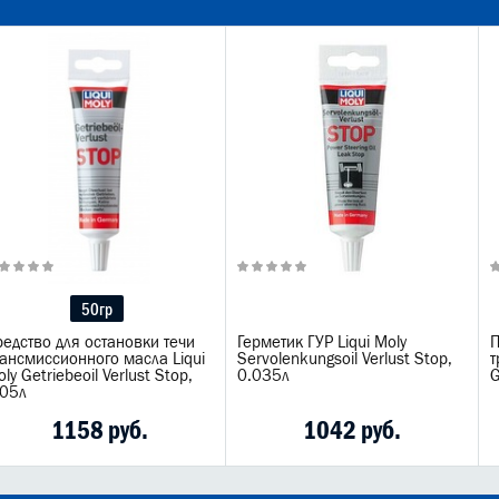
50гр
едство для остановки течи
Герметик ГУР Liqui Moly
П
рансмиссионного масла Liqui
Servolenkungsoil Verlust Stop,
т
ly Getriebeoil Verlust Stop,
0.035л
G
,05л
1158 руб.
1042 руб.