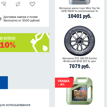
Моторное масло Liqui Moly Top Tec
4200 5W30 hc-синтетическое 5л
10401 руб.
Доставка завтра и позже
бесплатно от 3000 рублей
ЧИ КУПОН
 10%
Автошина R15 185/65 Kumho
Wintercraft WI32 92T XL шип
7079 руб.
СКИДКА
– 8%
для использования