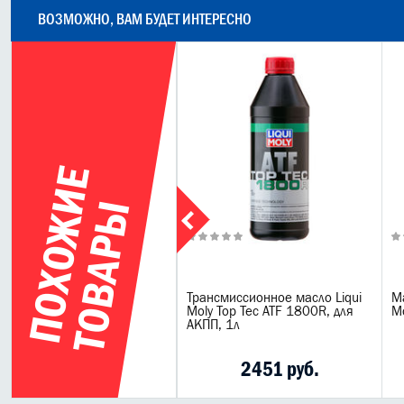
ВОЗМОЖНО, ВАМ БУДЕТ ИНТЕРЕСНО
П
О
Х
О
Ж
И
Е
Т
О
В
А
Р
Ы
20л
сло трансмиссионное Mobil
Трансмиссионное масло Liqui
М
F 134 20л
Moly Top Tec ATF 1800R, для
Mo
АКПП, 1л
66082 руб.
2451 руб.