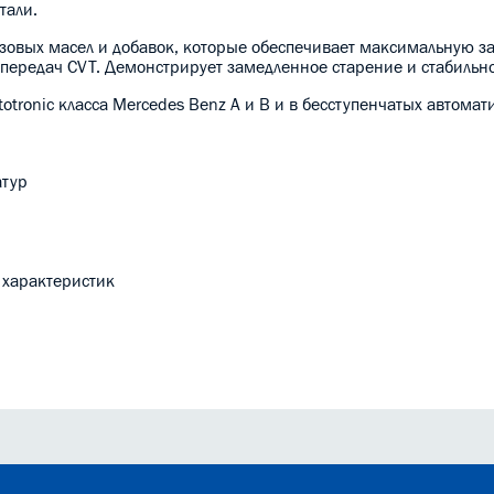
тали.
зовых масел и добавок, которые обеспечивает максимальную з
передач CVT. Демонстрирует замедленное старение и стабильно
totronic класса Mercedes Benz A и B и в бесступенчатых автомат
атур
 характеристик