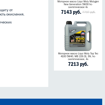
Моторное масло Liqui Moly Molygen
New Generation 5W30 hc-
синтетическое 4л
ащиту от
7143 руб.
7797 руб.
сть окисления.
ических
Моторное масло Liqui Moly Top Tec
4100 5W40, MB 229.31, SN, hc-
синтетическое, 4л
7213 руб.