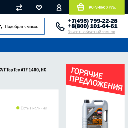
КОРЗИНА:
0 РУБ.
+7(495) 799-22-28
+8(800) 101-64-61
Подобрать масло
Заказать обратный звонок
Г
О
Р
Я
Ч
И
Е
Р
Е
Д
Л
О
Ж
Е
Н
И
Я
VT Top Tec ATF 1400, HC
П
Есть в наличии