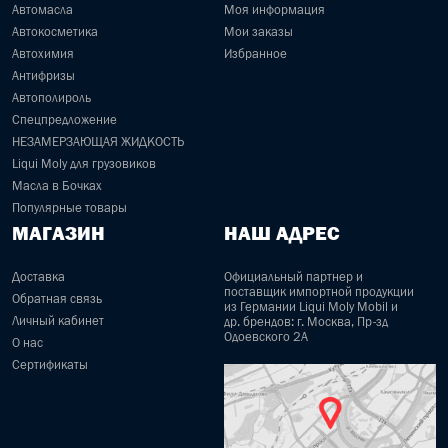
Автомасла
Моя информация
Автокосметика
Мои заказы
Автохимия
Избранное
Антифризы
Автополироль
Спецпредложение
НЕЗАМЕРЗАЮЩАЯ ЖИДКОСТЬ
Liqui Moly для грузовиков
Масла в Бочках
Популярные товары
МАГАЗИН
НАШ АДРЕС
Доставка
Официальный партнер и
поставщик импортной продукции
Обратная связь
из Германии Liqui Moly Mobil и
Личный кабинет
др. брендов: г. Москва, Пр-зд
Одоевского 2А
О нас
Сертификаты