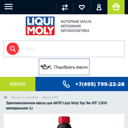
МОТОРНЫЕ МАСЛА
АВТОХИМИЯ
АВТОКОСМЕТИКА
Подобрать масло
+7(495) 799-22-28
КАТАЛОГ
МАСЛО МОТОРНОЕ
Масло в коробку
Масла ATF
Трансмиссионное масло для АКПП Liqui Moly Top Tec ATF 1300
минеральное 1л
ГРУЗОВЫЕ МАСЛА
ГИДРАВЛИЧЕСКИЕ МАСЛА