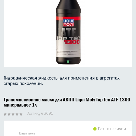
МАСЛО В КОРОБКУ
КОНСИСТЕНТНАЯ СМАЗКА
БОЧКИ МАСЛА
ИНДУСТРИАЛЬНЫЕ МАСЛА
АНТИФРИЗЫ СПЕЦЖИДКОСТИ
ПРИСАДКИ АВТОХИМИЯ
Гидравлическая жидкость, для применения в агрегатах
старых поколений.
АВТО КОСМЕТИКА
Трансмиссионное масло для АКПП Liqui Moly Top Tec ATF 1300
МОТО МАСЛА
минеральное 1л
Артикул 3691
ВСЕ БРЕНДЫ
Есть в наличии
Ваша цена