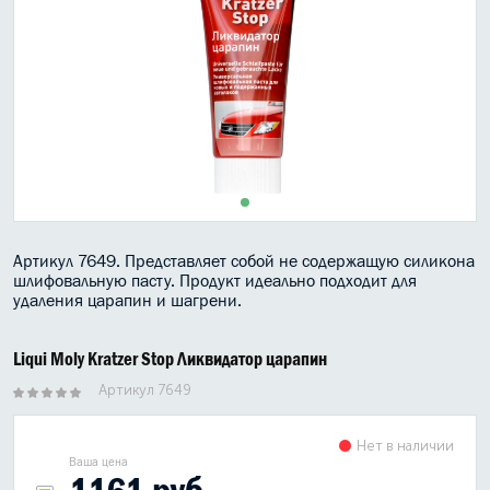
МАСЛО В КОРОБКУ
КОНСИСТЕНТНАЯ СМАЗКА
БОЧКИ МАСЛА
ИНДУСТРИАЛЬНЫЕ МАСЛА
АНТИФРИЗЫ СПЕЦЖИДКОСТИ
Артикул 7649. Представляет собой не содержащую силикона
ПРИСАДКИ АВТОХИМИЯ
шлифовальную пасту. Продукт идеально подходит для
удаления царапин и шагрени.
АВТО КОСМЕТИКА
Liqui Moly Kratzer Stop Ликвидатор царапин
МОТО МАСЛА
Артикул 7649
ВСЕ БРЕНДЫ
Нет в наличии
Ваша цена