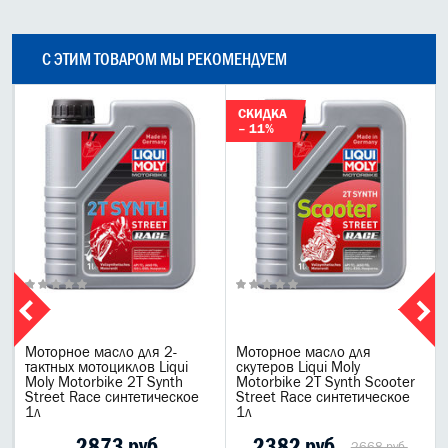
С ЭТИМ ТОВАРОМ МЫ РЕКОМЕНДУЕМ
СКИДКА
– 11%
Моторное масло для 2-
Моторное масло для
и
тактных мотоциклов Liqui
скутеров Liqui Moly
Moly Motorbike 2T Synth
Motorbike 2T Synth Scooter
Street Race синтетическое
Street Race синтетическое
1л
1л
2873 руб.
2382 руб.
2668 руб.