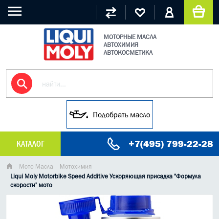
МОТОРНЫЕ МАСЛА
АВТОХИМИЯ
АВТОКОСМЕТИКА
Подобрать масло
+7(495) 799-22-28
КАТАЛОГ
МАСЛО МОТОРНОЕ
Мото Масла
Мотохимия
Liqui Moly Motorbike Speed Additive Ускоряющая присадка "Формула
скорости" мото
ГРУЗОВЫЕ МАСЛА
ГИДРАВЛИЧЕСКИЕ МАСЛА