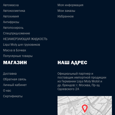
Автомасла
Моя информация
Автокосметика
Мои заказы
Автохимия
Избранное
Антифризы
Автополироль
Спецпредложение
НЕЗАМЕРЗАЮЩАЯ ЖИДКОСТЬ
Liqui Moly для грузовиков
Масла в Бочках
Популярные товары
МАГАЗИН
НАШ АДРЕС
Доставка
Официальный партнер и
поставщик импортной продукции
Обратная связь
из Германии Liqui Moly Mobil и
Личный кабинет
др. брендов: г. Москва, Пр-зд
Одоевского 2А
О нас
Сертификаты