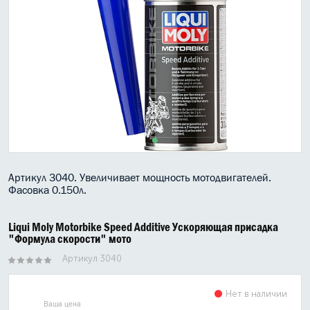
МАСЛО В КОРОБКУ
КОНСИСТЕНТНАЯ СМАЗКА
БОЧКИ МАСЛА
ИНДУСТРИАЛЬНЫЕ МАСЛА
АНТИФРИЗЫ СПЕЦЖИДКОСТИ
ПРИСАДКИ АВТОХИМИЯ
Артикул 3040. Увеличивает мощность мотодвигателей.
Фасовка 0.150л.
АВТО КОСМЕТИКА
Liqui Moly Motorbike Speed Additive Ускоряющая присадка
МОТО МАСЛА
"Формула скорости" мото
Артикул 3040
ВСЕ БРЕНДЫ
Нет в наличии
Ваша цена