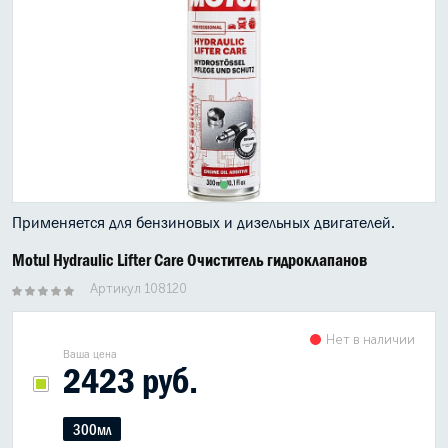
МАСЛО В КОРОБКУ
КОНСИСТЕНТНАЯ СМАЗКА
БОЧКИ МАСЛА
ИНДУСТРИАЛЬНЫЕ МАСЛА
АНТИФРИЗЫ СПЕЦЖИДКОСТИ
Применяется для бензиновых и дизельных двигателей.
ПРИСАДКИ АВТОХИМИЯ
Motul Hydraulic Lifter Care Очиститель гидроклапанов
АВТО КОСМЕТИКА
Артикул 108120
МОТО МАСЛА
Нет в наличии
Ваша цена
2423 руб.
ВСЕ БРЕНДЫ
300мл