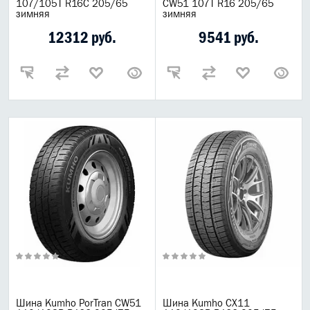
107/105T R16C 205/65
CW51 107T R16 205/65
зимняя
зимняя
12312 руб.
9541 руб.
Шина Kumho PorTran CW51
Шина Kumho CX11