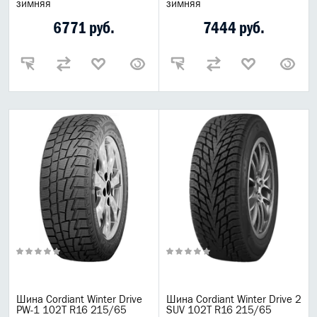
зимняя
зимняя
Популярные товары
6771 руб.
7444 руб.
Спецпредложение
Выгодная цена
Новинки
Горячее предложения
Топ товаров для автомобиля
Горячие предложения
Распродажа Gazpromneft
Шины
Летние шины
Зимние шины
Шипованные шины
Nokian
Шина Cordiant Winter Drive
Шина Cordiant Winter Drive 2
PW-1 102T R16 215/65
SUV 102T R16 215/65