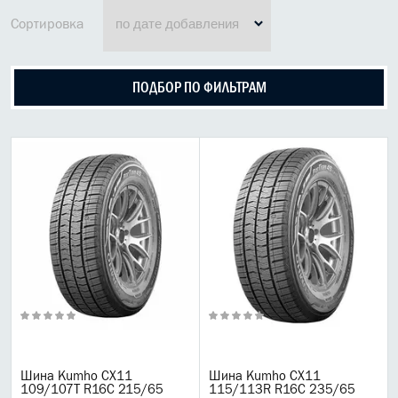
МАСЛО В КОРОБКУ
Сортировка
КОНСИСТЕНТНАЯ СМАЗКА
ПОДБОР ПО ФИЛЬТРАМ
БОЧКИ МАСЛА
ИНДУСТРИАЛЬНЫЕ МАСЛА
АНТИФРИЗЫ СПЕЦЖИДКОСТИ
ПРИСАДКИ АВТОХИМИЯ
АВТО КОСМЕТИКА
МОТО МАСЛА
ВСЕ БРЕНДЫ
Liqui moly
Шина Kumho CX11
Шина Kumho CX11
109/107T R16C 215/65
115/113R R16C 235/65
Castrol