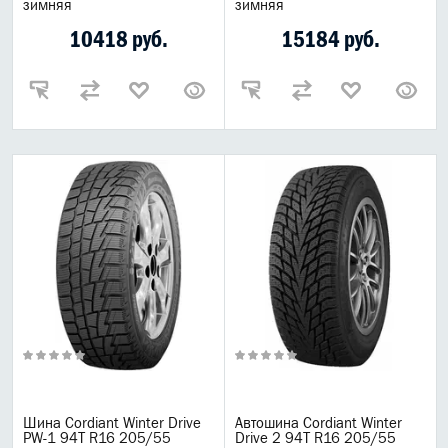
зимняя
зимняя
Масла Elf
10418 руб.
15184 руб.
Лукойл
Motul
G-Energy
Mannol
Zic
Total
Масла Hi-Gear
LUXE
Bizol
Ruseff
ReinWell
Lubex
Opet
Lopal
Газпром масла
Шина Cordiant Winter Drive
Автошина Cordiant Winter
PW-1 94T R16 205/55
Drive 2 94T R16 205/55
Расходные материалы