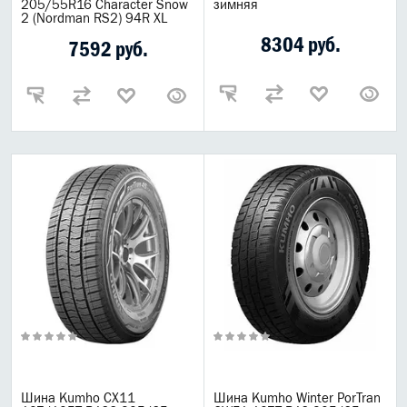
205/55R16 Character Snow
зимняя
2 (Nordman RS2) 94R XL
8304 руб.
7592 руб.
Шина Kumho CX11
Шина Kumho Winter PorTran