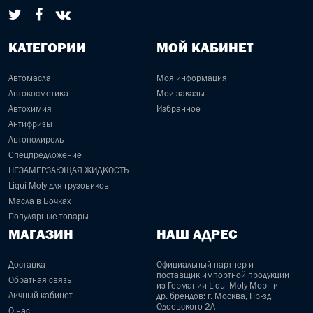
КАТЕГОРИИ
МОЙ КАБИНЕТ
Автомасла
Моя информация
Автокосметика
Мои заказы
Автохимия
Избранное
Антифризы
Автополироль
Спецпредложение
НЕЗАМЕРЗАЮЩАЯ ЖИДКОСТЬ
Liqui Moly для грузовиков
Масла в Бочках
Популярные товары
МАГАЗИН
НАШ АДРЕС
Доставка
Официальный партнер и
поставщик импортной продукции
Обратная связь
из Германии Liqui Moly Mobil и
Личный кабинет
др. брендов: г. Москва, Пр-зд
Одоевского 2А
О нас