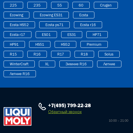
225
235
55
60
Crugen
Ecowing
Ecowing ES31
Ecsta
Ecsta HS52
Ecsta ps71
Ecsta r16
Ecsta r17
ES01
ES31
HP71
HP91
HS51
HS52
Premium
R15
R16
R17
R18
Solus
WinterCraft
XL
Зимние R16
Летние
Летние R16
+7(495) 799-22-28
Обратный звонок
10:00 – 21:00