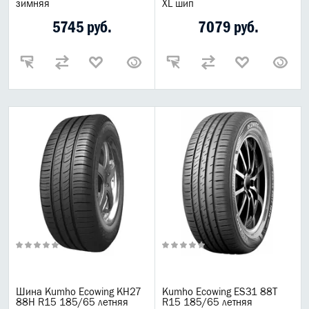
зимняя
XL шип
Масла Elf
5745 руб.
7079 руб.
Лукойл
Motul
G-Energy
Mannol
Zic
Total
Масла Hi-Gear
LUXE
Bizol
Ruseff
ReinWell
Lubex
Opet
Lopal
Газпром масла
Шина Kumho Ecowing KH27
Kumho Ecowing ES31 88T
88H R15 185/65 летняя
R15 185/65 летняя
Расходные материалы