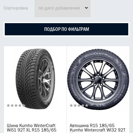
МАСЛО В КОРОБКУ
Сортировка
КОНСИСТЕНТНАЯ СМАЗКА
ПОДБОР ПО ФИЛЬТРАМ
БОЧКИ МАСЛА
ИНДУСТРИАЛЬНЫЕ МАСЛА
АНТИФРИЗЫ СПЕЦЖИДКОСТИ
ПРИСАДКИ АВТОХИМИЯ
АВТО КОСМЕТИКА
МОТО МАСЛА
ВСЕ БРЕНДЫ
Liqui moly
Шина Kumho WinterCraft
Автошина R15 185/65
Wi51 92T XL R15 185/65
Kumho Wintercraft WI32 92T
Castrol