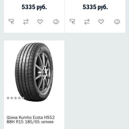
Популярные товары
5335 руб.
5335 руб.
Спецпредложение
Выгодная цена
Новинки
Горячее предложения
Топ товаров для автомобиля
Горячие предложения
Распродажа Gazpromneft
Шины
Летние шины
Зимние шины
Шипованные шины
Nokian
Шина Kumho Ecsta HS52
88H R15 185/65 летняя