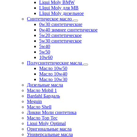
Liqui Moly BMW
LIqui Moly для MB
LIqui Moly дизельное
Синтетическое масло
0w30 синтетические
0w40 зимнее синтетическое
5w20 синтетическое
5w30 синтетическое
5w40
5w50
10w60
Полусинтетические масла
Масло 10w50
Масло 10w40
Масло 10w30
Дизельные масла
Масло Mobil 1
Bardahl Бардаль
Meguin
Масло Shell
Ликви Моли синтетика
Масло Top Tec
Liqui Moly Optimal
Оригинальные масла
Универсальные масла