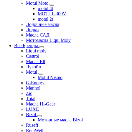
Motul Moto
motul 4t
MOTUL 300V
motul 2t
Лодочные масла
Лодки
Масла САД
Мотомасла Liqui Moly
Все Бренды
Liqui moly
Castrol
Масла Elf
Лукойл
Motul
Motul Nismo
G-Energy
Mannol
Zic
Total
Масла Hi-Gear
LUXE
Bizol
Моторные масла Bizol
Ruseff
ReinWell