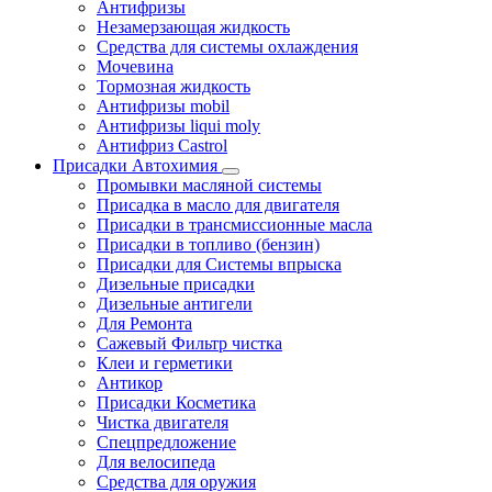
Антифризы
Незамерзающая жидкость
Средства для системы охлаждения
Мочевина
Тормозная жидкость
Антифризы mobil
Антифризы liqui moly
Антифриз Castrol
Присадки Автохимия
Промывки масляной системы
Присадка в масло для двигателя
Присадки в трансмиссионные масла
Присадки в топливо (бензин)
Присадки для Системы впрыска
Дизельные присадки
Дизельные антигели
Для Ремонта
Сажевый Фильтр чистка
Клеи и герметики
Антикор
Присадки Косметика
Чистка двигателя
Спецпредложение
Для велосипеда
Средства для оружия