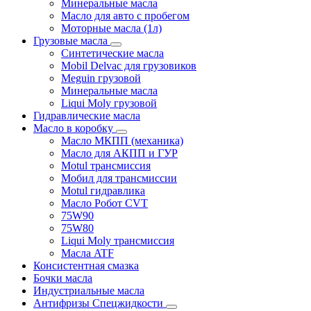
Минеральные масла
Масло для авто с пробегом
Моторные масла (1л)
Грузовые масла
Синтетические масла
Mobil Delvac для грузовиков
Meguin грузовой
Минеральные масла
Liqui Moly грузовой
Гидравлические масла
Масло в коробку
Масло МКПП (механика)
Масло для АКПП и ГУР
Motul трансмиссия
Мобил для трансмиссии
Motul гидравлика
Масло Робот CVT
75W90
75W80
Liqui Moly трансмиссия
Масла ATF
Консистентная смазка
Бочки масла
Индустриальные масла
Антифризы Спецжидкости