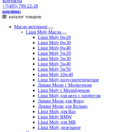
Контакты
+7(495) 799-22-28
корзина:
каталог товаров
Масло моторное
Liqui Moly Масла
Liqui Moly 0w20
Liqui Moly 0w30
Liqui Moly 0w40
Liqui Moly 5w20
Liqui Moly 5w30
Liqui Moly 5w40
Liqui Moly 5w50
Liqui Moly 10w40
Liqui Moly полусинтетическое
Ликви Моли с Молигеном
Liqui Moly с Молибденом
Liqui Moly для авто с пробегом
Ликви Моли для Форд
Ликви Моли для Вольво
LIqui Moly для Ваз
Liqui Moly BMW
LIqui Moly для MB
LIqui Moly дизельное