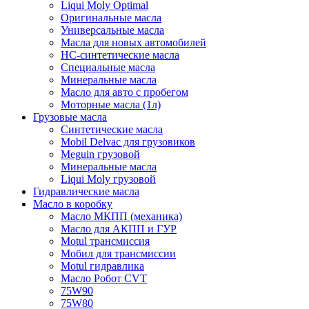
Liqui Moly Optimal
Оригинальные масла
Универсальные масла
Масла для новых автомобилей
HC-синтетические масла
Специальные масла
Минеральные масла
Масло для авто с пробегом
Моторные масла (1л)
Грузовые масла
Синтетические масла
Mobil Delvac для грузовиков
Meguin грузовой
Минеральные масла
Liqui Moly грузовой
Гидравлические масла
Масло в коробку
Масло МКПП (механика)
Масло для АКПП и ГУР
Motul трансмиссия
Мобил для трансмиссии
Motul гидравлика
Масло Робот CVT
75W90
75W80