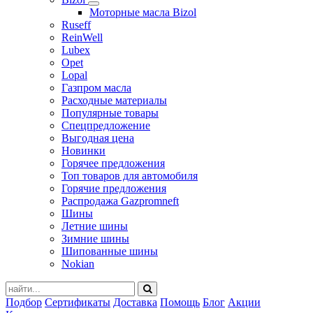
Моторные масла Bizol
Ruseff
ReinWell
Lubex
Opet
Lopal
Газпром масла
Расходные материалы
Популярные товары
Спецпредложение
Выгодная цена
Новинки
Горячее предложения
Топ товаров для автомобиля
Горячие предложения
Распродажа Gazpromneft
Шины
Летние шины
Зимние шины
Шипованные шины
Nokian
Подбор
Сертификаты
Доставка
Помощь
Блог
Акции