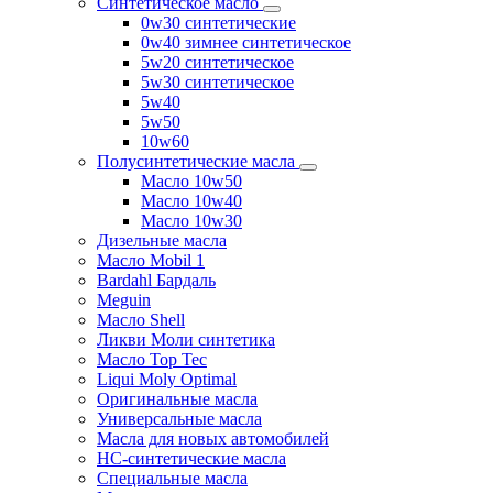
Синтетическое масло
0w30 синтетические
0w40 зимнее синтетическое
5w20 синтетическое
5w30 синтетическое
5w40
5w50
10w60
Полусинтетические масла
Масло 10w50
Масло 10w40
Масло 10w30
Дизельные масла
Масло Mobil 1
Bardahl Бардаль
Meguin
Масло Shell
Ликви Моли синтетика
Масло Top Tec
Liqui Moly Optimal
Оригинальные масла
Универсальные масла
Масла для новых автомобилей
HC-синтетические масла
Специальные масла