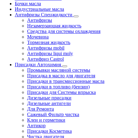
Бочки масла
Индустриальные масла
Антифризы Спецжидкости
Антифризы
Незамерзающая жидкость
Средства для системы охлаждения
Мочевина
Тормозная жидкость
Антифризы mobil
Антифризы liqui moly
Антифриз Castrol
Присадки Автохимия
Промывки масляной системы
Присадка в масло для двигателя
Присадки в трансмиссионные масла
Присадки в топливо (бензин)
Присадки для Системы впрыска
Дизельные присадки
Дизельные антигели
Для Ремонта
Сажевый Фильтр чистка
Клеи и герметики
Антикор
Присадки Косметика
Чистка двигателя