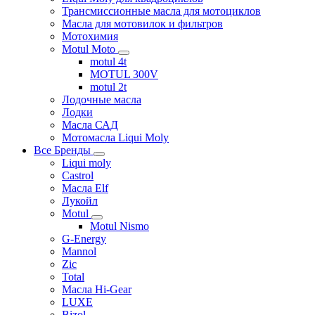
Трансмиссионные масла для мотоциклов
Масла для мотовилок и фильтров
Мотохимия
Motul Moto
motul 4t
MOTUL 300V
motul 2t
Лодочные масла
Лодки
Масла САД
Мотомасла Liqui Moly
Все Бренды
Liqui moly
Castrol
Масла Elf
Лукойл
Motul
Motul Nismo
G-Energy
Mannol
Zic
Total
Масла Hi-Gear
LUXE
Bizol