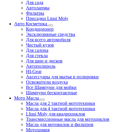
Для сада
Автолапмы
Фильтры
Присадки Liqui Moly
Авто Косметика
Кондиционер
Эксклюзивные средства
Для всего автомобиля
Чистый кузов
Для салона
Для стекла
Для шин и дисков
Автополироль
HI-Gear
Аксессуары для мытья и полировки
Освежители воздуха
Все Шампуни для мойки
Шампуни бесконтактные
Мото Масла
Масла для 2 тактной мототехники
Масла для 4 тактной мототехники
LIqui Moly для квадроциклов
Трансмиссионные масла для мотоциклов
Масла для мотовилок и фильтров
Мотохимия