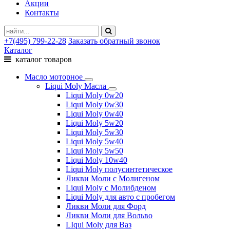
Акции
Контакты
+7(495) 799-22-28
Заказать обратный звонок
Каталог
каталог товаров
Масло моторное
Liqui Moly Масла
Liqui Moly 0w20
Liqui Moly 0w30
Liqui Moly 0w40
Liqui Moly 5w20
Liqui Moly 5w30
Liqui Moly 5w40
Liqui Moly 5w50
Liqui Moly 10w40
Liqui Moly полусинтетическое
Ликви Моли с Молигеном
Liqui Moly с Молибденом
Liqui Moly для авто с пробегом
Ликви Моли для Форд
Ликви Моли для Вольво
LIqui Moly для Ваз