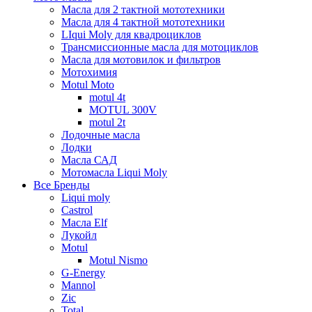
Масла для 2 тактной мототехники
Масла для 4 тактной мототехники
LIqui Moly для квадроциклов
Трансмиссионные масла для мотоциклов
Масла для мотовилок и фильтров
Мотохимия
Motul Moto
motul 4t
MOTUL 300V
motul 2t
Лодочные масла
Лодки
Масла САД
Мотомасла Liqui Moly
Все Бренды
Liqui moly
Castrol
Масла Elf
Лукойл
Motul
Motul Nismo
G-Energy
Mannol
Zic
Total