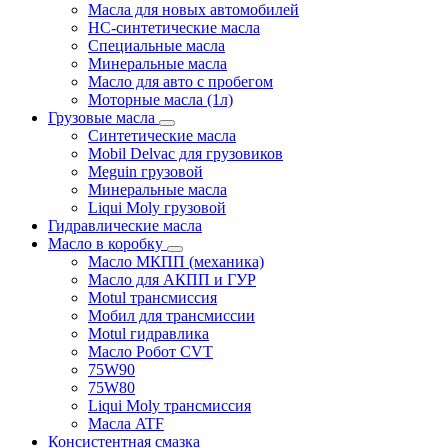
Масла для новых автомобилей
HC-синтетические масла
Специальные масла
Минеральные масла
Масло для авто с пробегом
Моторные масла (1л)
Грузовые масла
Синтетические масла
Mobil Delvac для грузовиков
Meguin грузовой
Минеральные масла
Liqui Moly грузовой
Гидравлические масла
Масло в коробку
Масло МКПП (механика)
Масло для АКПП и ГУР
Motul трансмиссия
Мобил для трансмиссии
Motul гидравлика
Масло Робот CVT
75W90
75W80
Liqui Moly трансмиссия
Масла ATF
Консистентная смазка