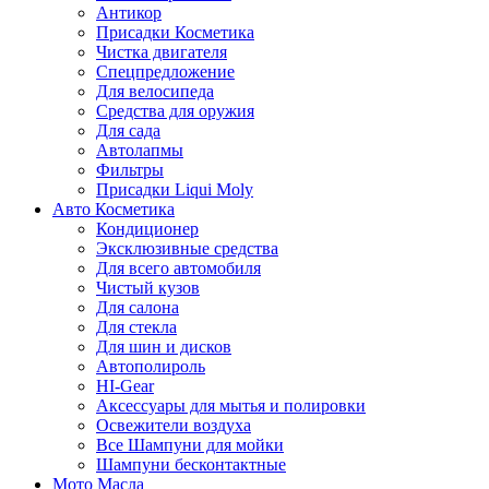
Антикор
Присадки Косметика
Чистка двигателя
Спецпредложение
Для велосипеда
Средства для оружия
Для сада
Автолапмы
Фильтры
Присадки Liqui Moly
Авто Косметика
Кондиционер
Эксклюзивные средства
Для всего автомобиля
Чистый кузов
Для салона
Для стекла
Для шин и дисков
Автополироль
HI-Gear
Аксессуары для мытья и полировки
Освежители воздуха
Все Шампуни для мойки
Шампуни бесконтактные
Мото Масла