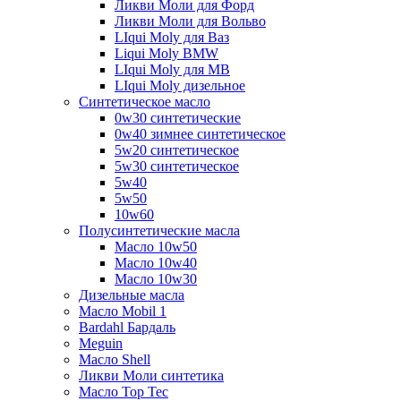
Ликви Моли для Форд
Ликви Моли для Вольво
LIqui Moly для Ваз
Liqui Moly BMW
LIqui Moly для MB
LIqui Moly дизельное
Синтетическое масло
0w30 синтетические
0w40 зимнее синтетическое
5w20 синтетическое
5w30 синтетическое
5w40
5w50
10w60
Полусинтетические масла
Масло 10w50
Масло 10w40
Масло 10w30
Дизельные масла
Масло Mobil 1
Bardahl Бардаль
Meguin
Масло Shell
Ликви Моли синтетика
Масло Top Tec