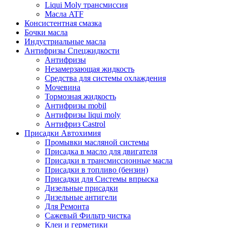
Liqui Moly трансмиссия
Масла ATF
Консистентная смазка
Бочки масла
Индустриальные масла
Антифризы Спецжидкости
Антифризы
Незамерзающая жидкость
Средства для системы охлаждения
Мочевина
Тормозная жидкость
Антифризы mobil
Антифризы liqui moly
Антифриз Castrol
Присадки Автохимия
Промывки масляной системы
Присадка в масло для двигателя
Присадки в трансмиссионные масла
Присадки в топливо (бензин)
Присадки для Системы впрыска
Дизельные присадки
Дизельные антигели
Для Ремонта
Сажевый Фильтр чистка
Клеи и герметики