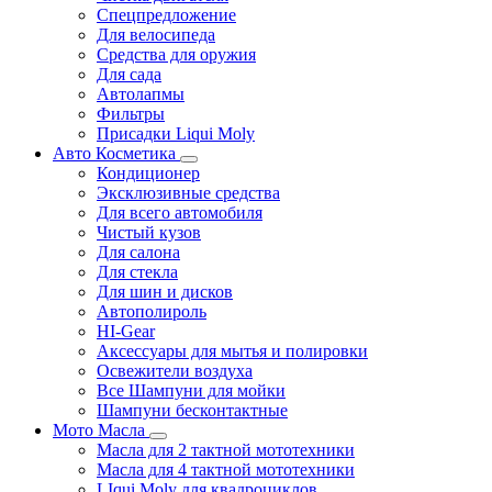
Спецпредложение
Для велосипеда
Средства для оружия
Для сада
Автолапмы
Фильтры
Присадки Liqui Moly
Авто Косметика
Кондиционер
Эксклюзивные средства
Для всего автомобиля
Чистый кузов
Для салона
Для стекла
Для шин и дисков
Автополироль
HI-Gear
Аксессуары для мытья и полировки
Освежители воздуха
Все Шампуни для мойки
Шампуни бесконтактные
Мото Масла
Масла для 2 тактной мототехники
Масла для 4 тактной мототехники
LIqui Moly для квадроциклов