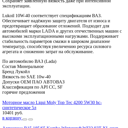
Сохраняет заявленную вязкость даже при интенсивной
эксплуатации.
Lukoil 10W-40 соответствует спецификациям ВАЗ.
Обеспечивает надёжную защиту двигателя от износа и
предотвращает образование отложений. Подходит для
автомобилей марки LADA и других отечественных машин с
высокими эксплуатационными нагрузками. Поддерживает
стабильность параметров смазки в широком диапазоне
температур, способствуя увеличению ресурса силового
агрегата и снижению затрат на обслуживание.
По автомобилю
ВАЗ (Lada)
Состав
Минеральное
Бренд
Лукойл
Вязкость по SAE
10w-40
Допуски OEM
ПАО АВТОВАЗ
Классификация по API
CC, SF
горячие предложения
Моторное масло Liqui Moly Top Tec 4200 5W30 hc-
синтетическое 5л
10401 руб.
в корзину