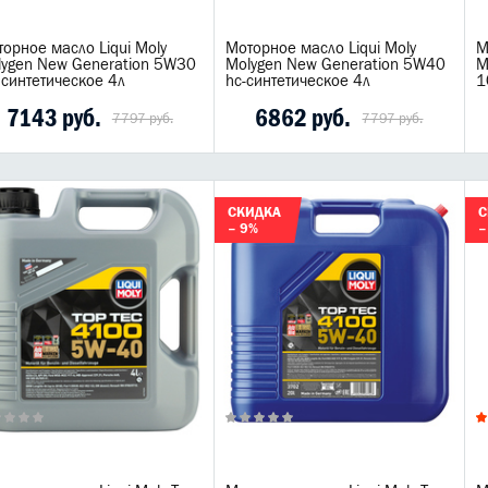
орное масло Liqui Moly
Моторное масло Liqui Moly
М
lygen New Generation 5W30
Molygen New Generation 5W40
M
 синтетическое 4л
hc-синтетическое 4л
1
7143 руб.
6862 руб.
7797 руб.
7797 руб.
СКИДКА
С
– 9%
–