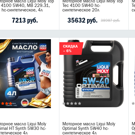
орное масло Liqui Moly Top
Моторное масло Liqui Moly Top
М
c 4100 5W40, MB 229.31,
Tec 4100 5W40 hc-
T
 hc-синтетическое, 4л
синтетическое 20л
с
7213 руб.
35632 руб.
38987 руб.
СКИДКА
– 6%
орное масло Liqui Moly
Моторное масло Liqui Moly
М
imal HT Synth 5W30 hc-
Optimal Synth 5W40 hc-
O
тетическое 4л
синтетическое 4л
п