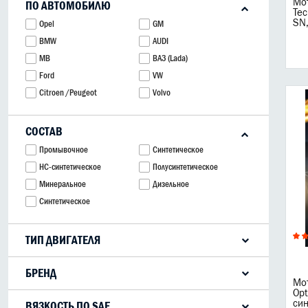
Мот
ПО АВТОМОБИЛЮ
Te
SN,
Opel
GM
BMW
AUDI
MB
ВАЗ (Lada)
Ford
VW
Citroen /Peugeot
Volvo
СОСТАВ
Промывочное
Синтетическое
HC-синтетическое
Полусинтетическое
Минеральное
Дизельное
Cинтетическое
ТИП ДВИГАТЕЛЯ
Дизель
2Т
Бензин
4Т
БРЕНД
Мот
ZIC
Castrol
четырехтактные
Opt
XADO
LIQUI MOLY
син
ВЯЗКОСТЬ ПО SAE