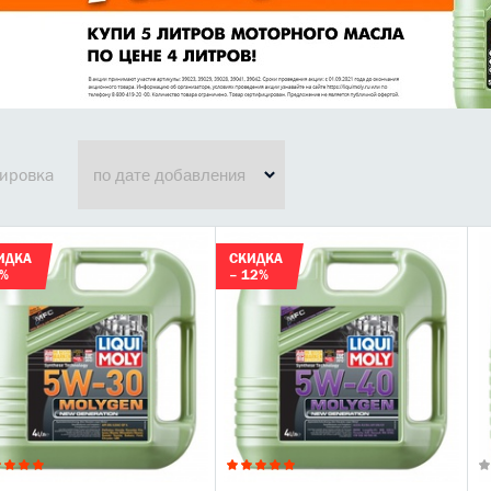
ировка
ИДКА
СКИДКА
8%
– 12%