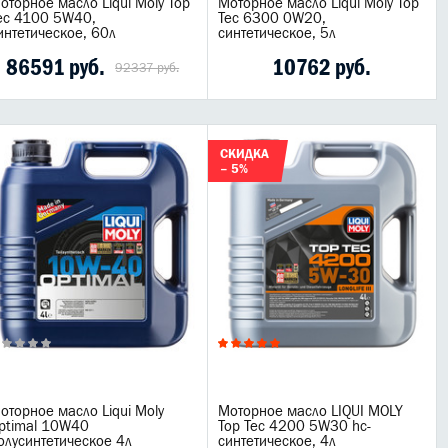
оторное масло Liqui Moly Top
Моторное масло Liqui Moly Top
ec 4100 5W40,
Tec 6300 0W20,
интетическое, 60л
синтетическое, 5л
86591 руб.
10762 руб.
92337 руб.
СКИДКА
– 5%
оторное масло Liqui Moly
Моторное масло LIQUI MOLY
ptimal 10W40
Top Tec 4200 5W30 hc-
олусинтетическое 4л
синтетическое, 4л