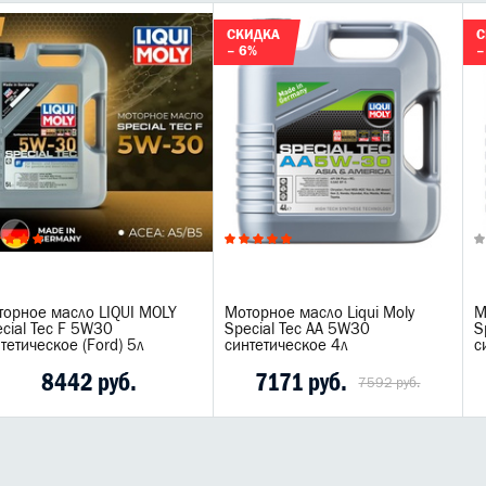
СКИДКА
С
– 6%
–
торное масло LIQUI MOLY
Моторное масло Liqui Moly
М
cial Tec F 5W30
Special Tec AA 5W30
S
тетическое (Ford) 5л
синтетическое 4л
с
8442 руб.
7171 руб.
7592 руб.