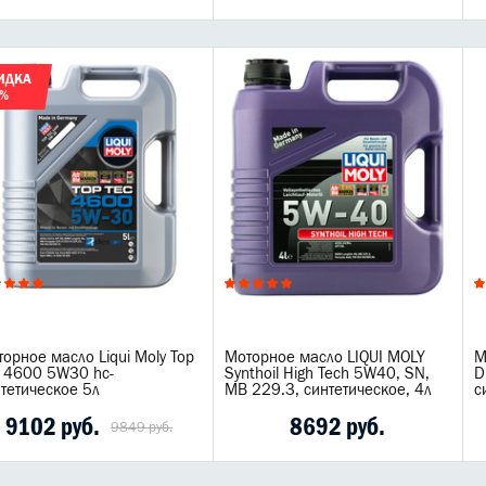
ИДКА
8%
орное масло Liqui Moly Top
Моторное масло LIQUI MOLY
М
c 4600 5W30 hc-
Synthoil High Tech 5W40, SN,
D
тетическое 5л
MB 229.3, синтетическое, 4л
с
9102 руб.
8692 руб.
9849 руб.