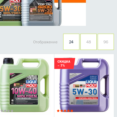
Отображение
24
48
96
СКИДКА
– 7%