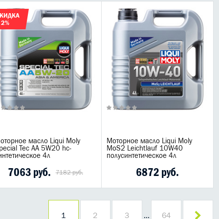
КИДКА
 2%
оторное масло Liqui Moly
Моторное масло Liqui Moly
pecial Tec AA 5W20 hc-
MoS2 Leichtlauf 10W40
интетическое 4л
полусинтетическое 4л
7063 руб.
6872 руб.
7182 руб.
1
2
3
…
64