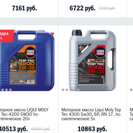
7161 руб.
6722 руб.
7182 руб.
ИДКА
6%
торное масло LIQUI MOLY
Моторное масло Liqui Moly Top
М
p Tec 4200 5W30 hc-
Tec 4300 5w30, SP, RN 17, hc-
T
тетическое 20л
синтетическое 5л
с
40513 руб.
10863 руб.
43090 руб.