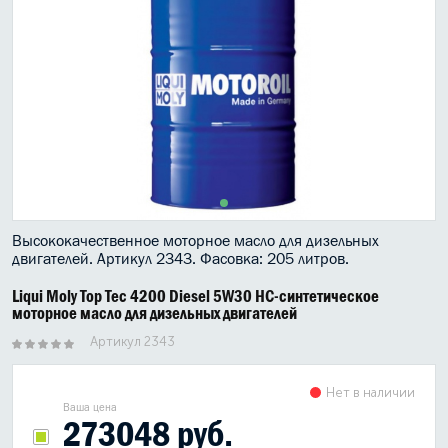
МАСЛО В КОРОБКУ
КОНСИСТЕНТНАЯ СМАЗКА
БОЧКИ МАСЛА
ИНДУСТРИАЛЬНЫЕ МАСЛА
АНТИФРИЗЫ СПЕЦЖИДКОСТИ
Высококачественное моторное масло для дизельных
ПРИСАДКИ АВТОХИМИЯ
двигателей. Артикул 2343. Фасовка: 205 литров.
АВТО КОСМЕТИКА
Liqui Moly Top Tec 4200 Diesel 5W30 НС-синтетическое
моторное масло для дизельных двигателей
МОТО МАСЛА
Артикул 2343
ВСЕ БРЕНДЫ
Нет в наличии
Ваша цена
273048 руб.