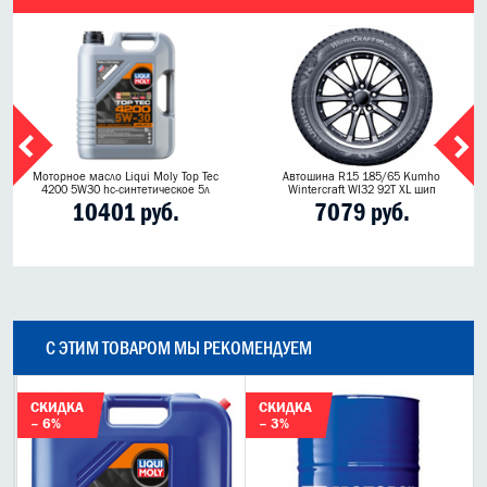
Моторное масло Liqui Moly Top Tec
Автошина R15 185/65 Kumho
4200 5W30 hc-синтетическое 5л
Wintercraft WI32 92T XL шип
10401 руб.
7079 руб.
С ЭТИМ ТОВАРОМ МЫ РЕКОМЕНДУЕМ
СКИДКА
СКИДКА
– 6%
– 3%