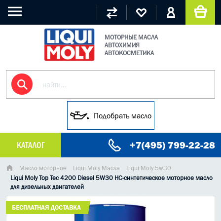
МОТОРНЫЕ МАСЛА
АВТОХИМИЯ
АВТОКОСМЕТИКА
Подобрать масло
+7(495) 799-22-28
КАТАЛОГ
МАСЛО МОТОРНОЕ
Масло моторное
Liqui Moly Масла
Liqui Moly 5w30
Liqui Moly Top Tec 4200 Diesel 5W30 НС-синтетическое моторное масло
для дизельных двигателей
ГРУЗОВЫЕ МАСЛА
БЕСПЛАТНАЯ ДОСТАВКА
ГИДРАВЛИЧЕСКИЕ МАСЛА