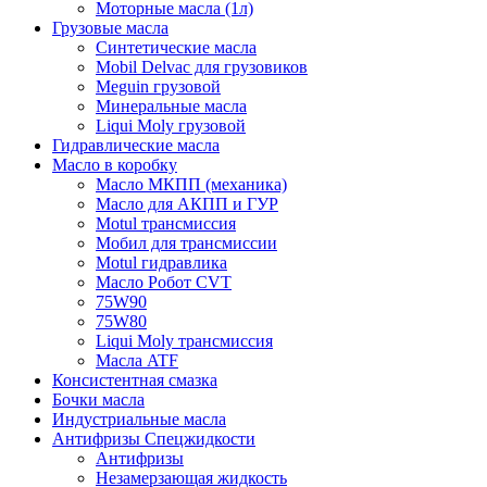
Моторные масла (1л)
Грузовые масла
Синтетические масла
Mobil Delvac для грузовиков
Meguin грузовой
Минеральные масла
Liqui Moly грузовой
Гидравлические масла
Масло в коробку
Масло МКПП (механика)
Масло для АКПП и ГУР
Motul трансмиссия
Мобил для трансмиссии
Motul гидравлика
Масло Робот CVT
75W90
75W80
Liqui Moly трансмиссия
Масла ATF
Консистентная смазка
Бочки масла
Индустриальные масла
Антифризы Спецжидкости
Антифризы
Незамерзающая жидкость