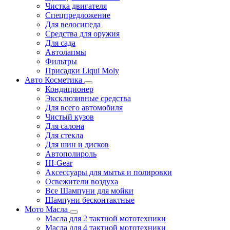
Чистка двигателя
Спецпредложение
Для велосипеда
Средства для оружия
Для сада
Автолапмы
Фильтры
Присадки Liqui Moly
Авто Косметика
Кондиционер
Эксклюзивные средства
Для всего автомобиля
Чистый кузов
Для салона
Для стекла
Для шин и дисков
Автополироль
HI-Gear
Аксессуары для мытья и полировки
Освежители воздуха
Все Шампуни для мойки
Шампуни бесконтактные
Мото Масла
Масла для 2 тактной мототехники
Масла для 4 тактной мототехники