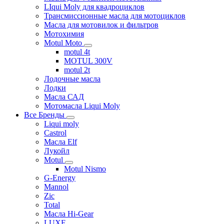
LIqui Moly для квадроциклов
Трансмиссионные масла для мотоциклов
Масла для мотовилок и фильтров
Мотохимия
Motul Moto
motul 4t
MOTUL 300V
motul 2t
Лодочные масла
Лодки
Масла САД
Мотомасла Liqui Moly
Все Бренды
Liqui moly
Castrol
Масла Elf
Лукойл
Motul
Motul Nismo
G-Energy
Mannol
Zic
Total
Масла Hi-Gear
LUXE