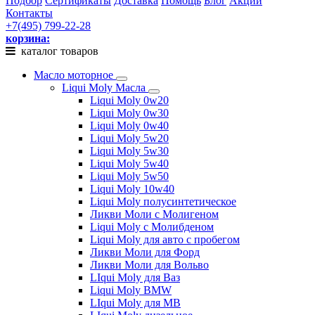
Подбор
Сертификаты
Доставка
Помощь
Блог
Акции
Контакты
+7(495) 799-22-28
корзина:
каталог товаров
Масло моторное
Liqui Moly Масла
Liqui Moly 0w20
Liqui Moly 0w30
Liqui Moly 0w40
Liqui Moly 5w20
Liqui Moly 5w30
Liqui Moly 5w40
Liqui Moly 5w50
Liqui Moly 10w40
Liqui Moly полусинтетическое
Ликви Моли с Молигеном
Liqui Moly с Молибденом
Liqui Moly для авто с пробегом
Ликви Моли для Форд
Ликви Моли для Вольво
LIqui Moly для Ваз
Liqui Moly BMW
LIqui Moly для MB