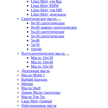
LIqui Moly для Ваз
Liqui Moly BMW
LIqui Moly для MB
LIqui Moly дизельное
Синтетическое масло
0w30 синтетические
0w40 зимнее синтетическое
5w20 синтетическое
5w30 синтетическое
5w40
5w50
10w60
Полусинтетические масла
Масло 10w50
Масло 10w40
Масло 10w30
Дизельные масла
Масло Mobil 1
Bardahl Бардаль
Meguin
Масло Shell
Ликви Моли синтетика
Масло Top Tec
Liqui Moly Optimal
Оригинальные масла