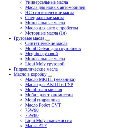
Универсальные масла
Масла для новых автомобилей
HC-синтетические масла
Специальные масла
Минеральные масла
Масло для авто с пробегом
Моторные масла (1л)
Грузовые масла
Синтетические масла
Mobil Delvac для грузовиков
Meguin грузовой
Минеральные масла
Liqui Moly грузовой
Гидравлические масла
Масло в коробку
Масло МКПП (механика)
Масло для АКПП и ГУР
Motul трансмиссия
Мобил для трансмиссии
Motul гидравлика
Масло Робот CVT
75W90
75W80
Liqui Moly трансмиссия
Масла ATF