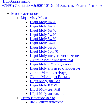
Подобрать масло
+7(495) 799-22-28
+8(800) 101-64-61
Заказать обратный звонок
Масло моторное
Liqui Moly Масла
Liqui Moly 0w20
Liqui Moly 0w30
Liqui Moly 0w40
Liqui Moly 5w20
Liqui Moly 5w30
Liqui Moly 5w40
Liqui Moly 5w50
Liqui Moly 10w40
Liqui Moly полусинтетическое
Ликви Моли с Молигеном
Liqui Moly с Молибденом
Liqui Moly для авто с пробегом
Ликви Моли для Форд
Ликви Моли для Вольво
LIqui Moly для Ваз
Liqui Moly BMW
LIqui Moly для MB
LIqui Moly дизельное
Синтетическое масло
0w30 синтетические