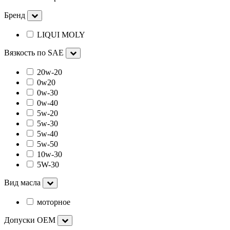
Бренд
LIQUI MOLY
Вязкость по SAE
20w-20
0w20
0w-30
0w-40
5w-20
5w-30
5w-40
5w-50
10w-30
5W-30
Вид масла
моторное
Допуски OEM