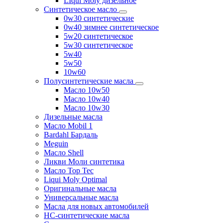
LIqui Moly дизельное
Синтетическое масло
0w30 синтетические
0w40 зимнее синтетическое
5w20 синтетическое
5w30 синтетическое
5w40
5w50
10w60
Полусинтетические масла
Масло 10w50
Масло 10w40
Масло 10w30
Дизельные масла
Масло Mobil 1
Bardahl Бардаль
Meguin
Масло Shell
Ликви Моли синтетика
Масло Top Tec
Liqui Moly Optimal
Оригинальные масла
Универсальные масла
Масла для новых автомобилей
HC-синтетические масла