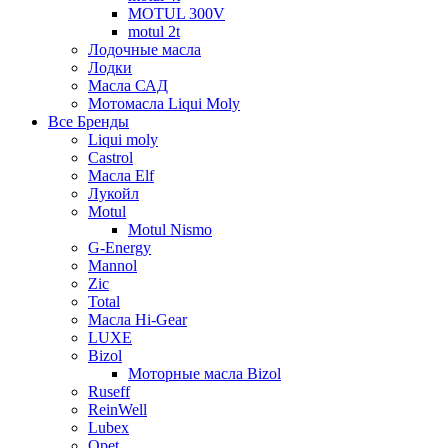
MOTUL 300V
motul 2t
Лодочные масла
Лодки
Масла САД
Мотомасла Liqui Moly
Все Бренды
Liqui moly
Castrol
Масла Elf
Лукойл
Motul
Motul Nismo
G-Energy
Mannol
Zic
Total
Масла Hi-Gear
LUXE
Bizol
Моторные масла Bizol
Ruseff
ReinWell
Lubex
Opet