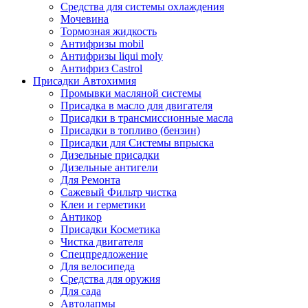
Средства для системы охлаждения
Мочевина
Тормозная жидкость
Антифризы mobil
Антифризы liqui moly
Антифриз Castrol
Присадки Автохимия
Промывки масляной системы
Присадка в масло для двигателя
Присадки в трансмиссионные масла
Присадки в топливо (бензин)
Присадки для Системы впрыска
Дизельные присадки
Дизельные антигели
Для Ремонта
Сажевый Фильтр чистка
Клеи и герметики
Антикор
Присадки Косметика
Чистка двигателя
Спецпредложение
Для велосипеда
Средства для оружия
Для сада
Автолапмы