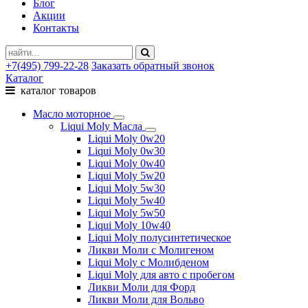
Блог
Акции
Контакты
+7(495) 799-22-28
Заказать обратный звонок
Каталог
каталог товаров
Масло моторное
Liqui Moly Масла
Liqui Moly 0w20
Liqui Moly 0w30
Liqui Moly 0w40
Liqui Moly 5w20
Liqui Moly 5w30
Liqui Moly 5w40
Liqui Moly 5w50
Liqui Moly 10w40
Liqui Moly полусинтетическое
Ликви Моли с Молигеном
Liqui Moly с Молибденом
Liqui Moly для авто с пробегом
Ликви Моли для Форд
Ликви Моли для Вольво