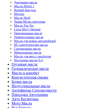
Дизельные масла
Масло Mobil 1
Bardahl Бардаль
Meguin
Масло Shell
Ликви Моли синтетика
Масло Top Tec
Liqui Moly Optimal
Оригинальные масла
Универсальные масла
Масла для новых автомобилей
HC-синтетические масла
Специальные масла
Минеральные масла
Масло для авто с пробегом
Моторные масла (1л)
Грузовые масла
Гидравлические масла
Масло в коробку
Консистентная смазка
Бочки масла
Индустриальные масла
Антифризы Спецжидкости
Присадки Автохимия
Авто Косметика
Мото Масла
Все Бренды