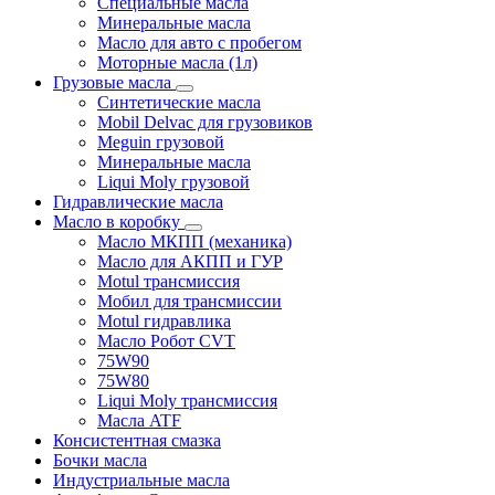
Специальные масла
Минеральные масла
Масло для авто с пробегом
Моторные масла (1л)
Грузовые масла
Синтетические масла
Mobil Delvac для грузовиков
Meguin грузовой
Минеральные масла
Liqui Moly грузовой
Гидравлические масла
Масло в коробку
Масло МКПП (механика)
Масло для АКПП и ГУР
Motul трансмиссия
Мобил для трансмиссии
Motul гидравлика
Масло Робот CVT
75W90
75W80
Liqui Moly трансмиссия
Масла ATF
Консистентная смазка
Бочки масла
Индустриальные масла