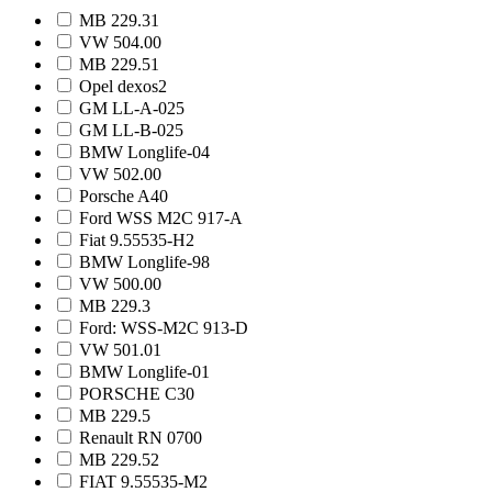
MB 229.31
VW 504.00
MB 229.51
Opel dexos2
GM LL-A-025
GM LL-B-025
BMW Longlife-04
VW 502.00
Porsche A40
Ford WSS M2C 917-A
Fiat 9.55535-H2
BMW Longlife-98
VW 500.00
MB 229.3
Ford: WSS-M2C 913-D
VW 501.01
BMW Longlife-01
PORSCHE C30
MB 229.5
Renault RN 0700
MB 229.52
FIAT 9.55535-M2