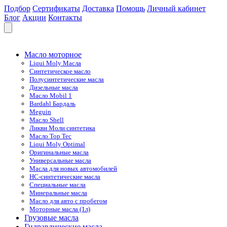
Подбор
Сертификаты
Доставка
Помощь
Личный кабинет
Блог
Акции
Контакты
Масло моторное
Liqui Moly Масла
Синтетическое масло
Полусинтетические масла
Дизельные масла
Масло Mobil 1
Bardahl Бардаль
Meguin
Масло Shell
Ликви Моли синтетика
Масло Top Tec
Liqui Moly Optimal
Оригинальные масла
Универсальные масла
Масла для новых автомобилей
HC-синтетические масла
Специальные масла
Минеральные масла
Масло для авто с пробегом
Моторные масла (1л)
Грузовые масла
Гидравлические масла