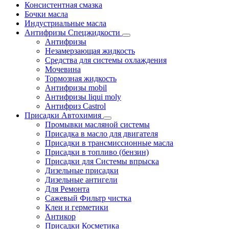
Консистентная смазка
Бочки масла
Индустриальные масла
Антифризы Спецжидкости
Антифризы
Незамерзающая жидкость
Средства для системы охлаждения
Мочевина
Тормозная жидкость
Антифризы mobil
Антифризы liqui moly
Антифриз Castrol
Присадки Автохимия
Промывки масляной системы
Присадка в масло для двигателя
Присадки в трансмиссионные масла
Присадки в топливо (бензин)
Присадки для Системы впрыска
Дизельные присадки
Дизельные антигели
Для Ремонта
Сажевый Фильтр чистка
Клеи и герметики
Антикор
Присадки Косметика