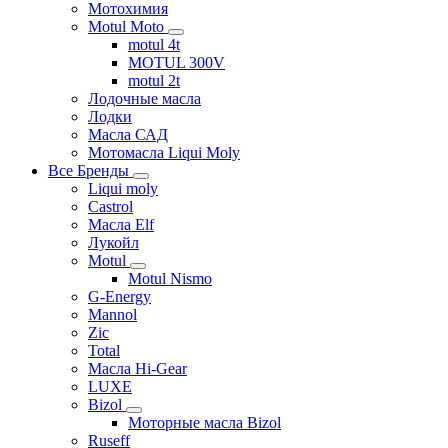
Мотохимия
Motul Moto
motul 4t
MOTUL 300V
motul 2t
Лодочные масла
Лодки
Масла САД
Мотомасла Liqui Moly
Все Бренды
Liqui moly
Castrol
Масла Elf
Лукойл
Motul
Motul Nismo
G-Energy
Mannol
Zic
Total
Масла Hi-Gear
LUXE
Bizol
Моторные масла Bizol
Ruseff