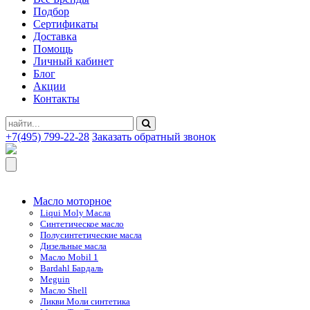
Подбор
Сертификаты
Доставка
Помощь
Личный кабинет
Блог
Акции
Контакты
+7(495) 799-22-28
Заказать обратный звонок
Масло моторное
Liqui Moly Масла
Синтетическое масло
Полусинтетические масла
Дизельные масла
Масло Mobil 1
Bardahl Бардаль
Meguin
Масло Shell
Ликви Моли синтетика