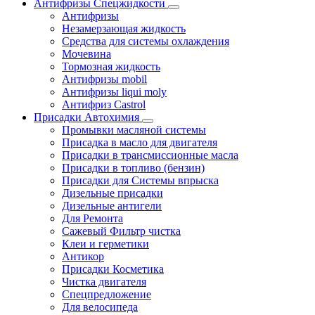
Антифризы Спецжидкости
Антифризы
Незамерзающая жидкость
Средства для системы охлаждения
Мочевина
Тормозная жидкость
Антифризы mobil
Антифризы liqui moly
Антифриз Castrol
Присадки Автохимия
Промывки масляной системы
Присадка в масло для двигателя
Присадки в трансмиссионные масла
Присадки в топливо (бензин)
Присадки для Системы впрыска
Дизельные присадки
Дизельные антигели
Для Ремонта
Сажевый Фильтр чистка
Клеи и герметики
Антикор
Присадки Косметика
Чистка двигателя
Спецпредложение
Для велосипеда