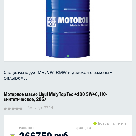
МАСЛО В КОРОБКУ
КОНСИСТЕНТНАЯ СМАЗКА
БОЧКИ МАСЛА
ИНДУСТРИАЛЬНЫЕ МАСЛА
АНТИФРИЗЫ СПЕЦЖИДКОСТИ
Специально для MB, VW, BMW и дизелей с сажевым
ПРИСАДКИ АВТОХИМИЯ
фильтром. .
АВТО КОСМЕТИКА
Моторное масло Liqui Moly Top Tec 4100 5W40, HC-
синтетическое, 205л
МОТО МАСЛА
Артикул 3704
ВСЕ БРЕНДЫ
Есть в наличии
Ваша цена
Старая цена
266750 руб.