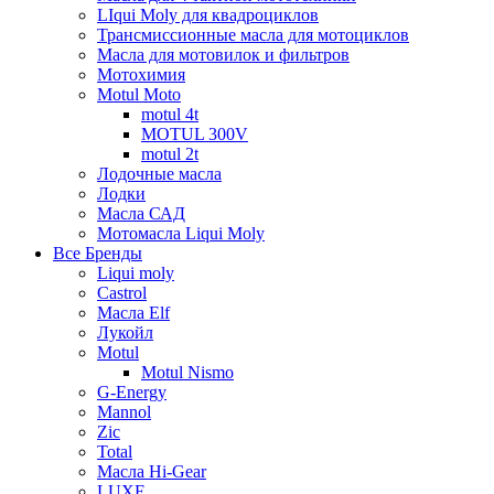
LIqui Moly для квадроциклов
Трансмиссионные масла для мотоциклов
Масла для мотовилок и фильтров
Мотохимия
Motul Moto
motul 4t
MOTUL 300V
motul 2t
Лодочные масла
Лодки
Масла САД
Мотомасла Liqui Moly
Все Бренды
Liqui moly
Castrol
Масла Elf
Лукойл
Motul
Motul Nismo
G-Energy
Mannol
Zic
Total
Масла Hi-Gear
LUXE