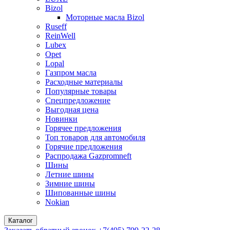
Bizol
Моторные масла Bizol
Ruseff
ReinWell
Lubex
Opet
Lopal
Газпром масла
Расходные материалы
Популярные товары
Спецпредложение
Выгодная цена
Новинки
Горячее предложения
Топ товаров для автомобиля
Горячие предложения
Распродажа Gazpromneft
Шины
Летние шины
Зимние шины
Шипованные шины
Nokian
Каталог