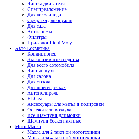
Чистка двигателя
Спецпредложение
Для велосипеда
Средства для оружия
Для сада
Автолапмы
Фильтры
Присадки Liqui Moly
Авто Косметика
Кондиционер
Эксклюзивные средства
Для всего автомобиля
Чистый кузов
Для салона
Для стекла
Для шин и дисков
Автополироль
HI-Gear
Аксессуары для мытья и полировки
Освежители воздуха
Все Шампуни для мойки
Шампуни бесконтактные
Мото Масла
Масла для 2 тактной мототехники
Масла для 4 тактной мототехники