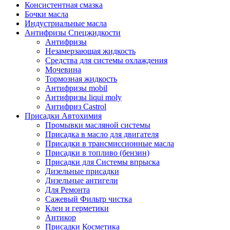
Консистентная смазка
Бочки масла
Индустриальные масла
Антифризы Спецжидкости
Антифризы
Незамерзающая жидкость
Средства для системы охлаждения
Мочевина
Тормозная жидкость
Антифризы mobil
Антифризы liqui moly
Антифриз Castrol
Присадки Автохимия
Промывки масляной системы
Присадка в масло для двигателя
Присадки в трансмиссионные масла
Присадки в топливо (бензин)
Присадки для Системы впрыска
Дизельные присадки
Дизельные антигели
Для Ремонта
Сажевый Фильтр чистка
Клеи и герметики
Антикор
Присадки Косметика