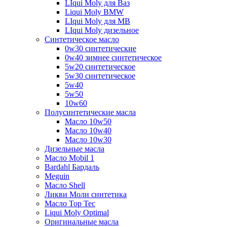
LIqui Moly для Ваз
Liqui Moly BMW
LIqui Moly для MB
LIqui Moly дизельное
Синтетическое масло
0w30 синтетические
0w40 зимнее синтетическое
5w20 синтетическое
5w30 синтетическое
5w40
5w50
10w60
Полусинтетические масла
Масло 10w50
Масло 10w40
Масло 10w30
Дизельные масла
Масло Mobil 1
Bardahl Бардаль
Meguin
Масло Shell
Ликви Моли синтетика
Масло Top Tec
Liqui Moly Optimal
Оригинальные масла