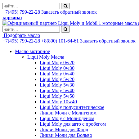
+7(495) 799-22-28
Заказать обратный звонок
корзина:
моторные масла 
Подобрать масло
+7(495) 799-22-28
+8(800) 101-64-61
Заказать обратный звонок
Масло моторное
Liqui Moly Масла
Liqui Moly 0w20
Liqui Moly 0w30
Liqui Moly 0w40
Liqui Moly 5w20
Liqui Moly 5w30
Liqui Moly 5w40
Liqui Moly 5w50
Liqui Moly 10w40
Liqui Moly полусинтетическое
Ликви Моли с Молигеном
Liqui Moly с Молибденом
Liqui Moly для авто с пробегом
Ликви Моли для Форд
Ликви Моли для Вольво