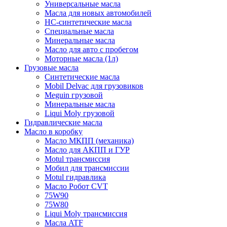
Универсальные масла
Масла для новых автомобилей
HC-синтетические масла
Специальные масла
Минеральные масла
Масло для авто с пробегом
Моторные масла (1л)
Грузовые масла
Синтетические масла
Mobil Delvac для грузовиков
Meguin грузовой
Минеральные масла
Liqui Moly грузовой
Гидравлические масла
Масло в коробку
Масло МКПП (механика)
Масло для АКПП и ГУР
Motul трансмиссия
Мобил для трансмиссии
Motul гидравлика
Масло Робот CVT
75W90
75W80
Liqui Moly трансмиссия
Масла ATF