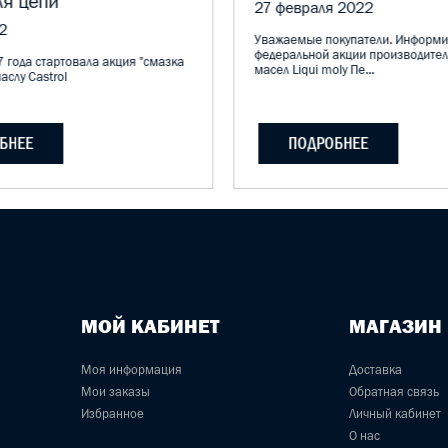
ля цепи
27 февраля 2022
2
Уважаемые покупатели. Информи
федеральной акции производите
 года стартовала акция "смазка
масел Liqui moly Пе...
аслу Castrol
БНЕЕ
ПОДРОБНЕЕ
МОЙ КАБИНЕТ
МАГАЗИН
Моя информация
Доставка
Мои заказы
Обратная связь
Избранное
Личный кабинет
О нас