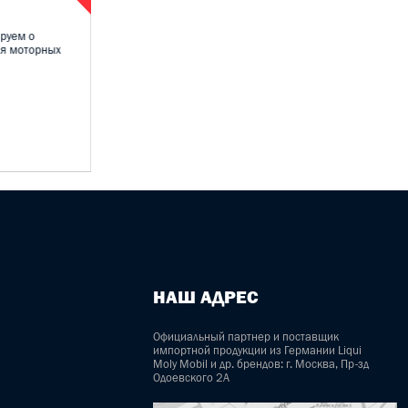
08 октября 2021
руем о
С 9 октября 2020 года проводится акция от
ля моторных
производителя Castrol. Купи 5 литров
моторного масла со...
ПОДРОБНЕЕ
НАШ АДРЕС
Официальный партнер и поставщик
импортной продукции из Германии Liqui
Moly Mobil и др. брендов: г. Москва, Пр-зд
Одоевского 2А