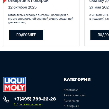
отвёрток в подарок
смазку д
12 октября 2025
27 мая 202
Готовьтесь к сезону с выгодой! Сообщаем о
с 28 мая 2017
старте специальной осенней акции, созданной
в подарок" к м
для настоящ...
ПОДРОБНЕЕ
ПОДРО
КАТЕГОРИИ
Автомасла
Автокосметика
+7(495) 799-22-28
Автохимия
Обратный звонок
Антифризы