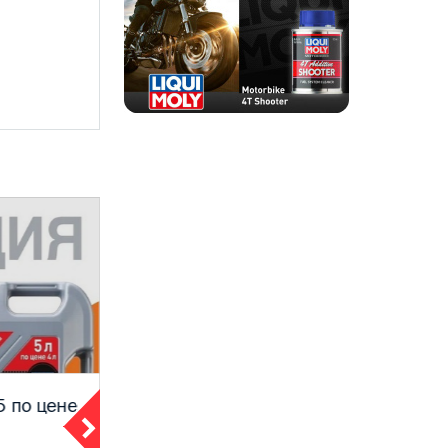
 по цене
Масло моторное литр в
подарок 4+1