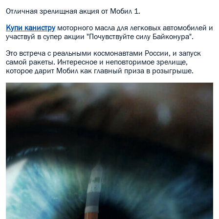
Отличная зрелищная акция от Мобил 1.
МАСЛО В КОРОБКУ
Купи канистру
моторного масла для легковых автомобилей и
КОНСИСТЕНТНАЯ СМАЗКА
участвуй в супер акции "Почувствуйте силу Байконура".
Это встреча с реальными космонавтами России, и запуск
БОЧКИ МАСЛА
самой ракеты. Интересное и неповторимое зрелище,
которое дарит Мобил как главный приза в розыгрыше.
ИНДУСТРИАЛЬНЫЕ МАСЛА
АНТИФРИЗЫ СПЕЦЖИДКОСТИ
ПРИСАДКИ АВТОХИМИЯ
АВТО КОСМЕТИКА
МОТО МАСЛА
ВСЕ БРЕНДЫ