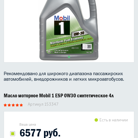
МАСЛО В КОРОБКУ
КОНСИСТЕНТНАЯ СМАЗКА
БОЧКИ МАСЛА
ИНДУСТРИАЛЬНЫЕ МАСЛА
АНТИФРИЗЫ СПЕЦЖИДКОСТИ
Рекомендовано для широкого диапазона пассажирских
ПРИСАДКИ АВТОХИМИЯ
автомобилей, внедорожников и легких микроавтобусов.
АВТО КОСМЕТИКА
Масло моторное Mobil 1 ESP 0W30 синтетическое 4л
МОТО МАСЛА
Артикул 153347
ВСЕ БРЕНДЫ
Есть в наличии
Ваша цена
6577 руб.