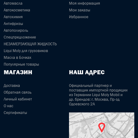
Автомасла
Моя информация
Автокосметика
Мои заказы
Автохимия
Избранное
Антифризы
Автополироль
Спецпредложение
НЕЗАМЕРЗАЮЩАЯ ЖИДКОСТЬ
Liqui Moly для грузовиков
Масла в Бочках
Популярные товары
МАГАЗИН
НАШ АДРЕС
Доставка
Официальный партнер и
поставщик импортной продукции
Обратная связь
из Германии Liqui Moly Mobil и
Личный кабинет
др. брендов: г. Москва, Пр-зд
Одоевского 2А
О нас
Сертификаты