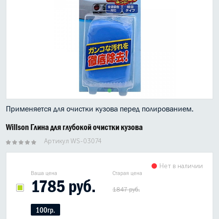
МАСЛО В КОРОБКУ
КОНСИСТЕНТНАЯ СМАЗКА
БОЧКИ МАСЛА
ИНДУСТРИАЛЬНЫЕ МАСЛА
АНТИФРИЗЫ СПЕЦЖИДКОСТИ
Применяется для очистки кузова перед полированием.
ПРИСАДКИ АВТОХИМИЯ
Willson Глина для глубокой очистки кузова
АВТО КОСМЕТИКА
Артикул WS-03074
МОТО МАСЛА
Нет в наличии
Ваша цена
Старая цена
1785 руб.
ВСЕ БРЕНДЫ
1847 руб.
100гр.