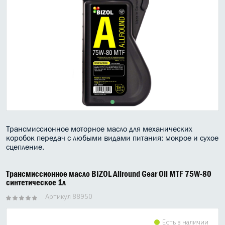
МАСЛО В КОРОБКУ
КОНСИСТЕНТНАЯ СМАЗКА
БОЧКИ МАСЛА
ИНДУСТРИАЛЬНЫЕ МАСЛА
АНТИФРИЗЫ СПЕЦЖИДКОСТИ
ПРИСАДКИ АВТОХИМИЯ
Трансмиссионное моторное масло для механических
коробок передач с любыми видами питания: мокрое и сухое
АВТО КОСМЕТИКА
сцепление.
МОТО МАСЛА
Трансмиссионное масло BIZOL Allround Gear Oil MTF 75W-80
синтетическое 1л
ВСЕ БРЕНДЫ
Артикул 88950
Есть в наличии