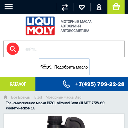
МОТОРНЫЕ МАСЛА
АВТОХИМИЯ
АВТОКОСМЕТИКА
Подобрать масло
+7(495) 799-22-28
КАТАЛОГ
МАСЛО МОТОРНОЕ
Все Бренды
Bizol
Моторные масла Bizol
Трансмиссионное масло BIZOL Allround Gear Oil MTF 75W-80
синтетическое 1л
ГРУЗОВЫЕ МАСЛА
ГИДРАВЛИЧЕСКИЕ МАСЛА