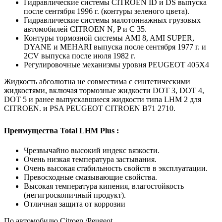
Гидравлические системы CITROEN ID и DS выпуска
после сентября 1996 г. (контуры зеленого цвета).
Гидравлические системы малотоннажных грузовых
автомобилей CITROEN N, P и C 35.
Контуры тормозной системы AMI 8, AMI SUPER,
DYANE и MEHARI выпуска после сентября 1977 г. и
2CV выпуска после июля 1982 г.
Регулировочные механизмы уровня PEUGEOT 405Х4
Жидкость абсолютна не совместима с синтетическими
жидкостями, включая тормозные жидкости DOT 3, DOT 4,
DOT 5 и ранее выпускавшиеся жидкости типа LHM 2 для
CITROEN. и PSA PEUGEOT CITROEN B71 2710.
Преимущества Total LHM Plus :
Чрезвычайно высокий индекс вязкости.
Очень низкая температура застывания.
Очень высокая стабильность свойств в эксплуатации.
Превосходные смазывающие свойства.
Высокая температура кипения, влагостойкость
(негигроскопичный продукт).
Отличная защита от коррозии
По автомобилю
Citroen /Peugeot