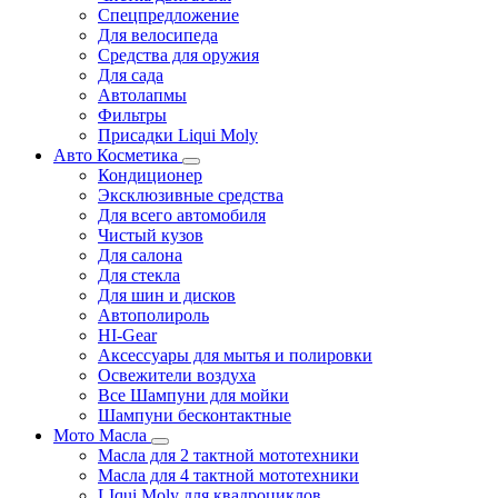
Спецпредложение
Для велосипеда
Средства для оружия
Для сада
Автолапмы
Фильтры
Присадки Liqui Moly
Авто Косметика
Кондиционер
Эксклюзивные средства
Для всего автомобиля
Чистый кузов
Для салона
Для стекла
Для шин и дисков
Автополироль
HI-Gear
Аксессуары для мытья и полировки
Освежители воздуха
Все Шампуни для мойки
Шампуни бесконтактные
Мото Масла
Масла для 2 тактной мототехники
Масла для 4 тактной мототехники
LIqui Moly для квадроциклов