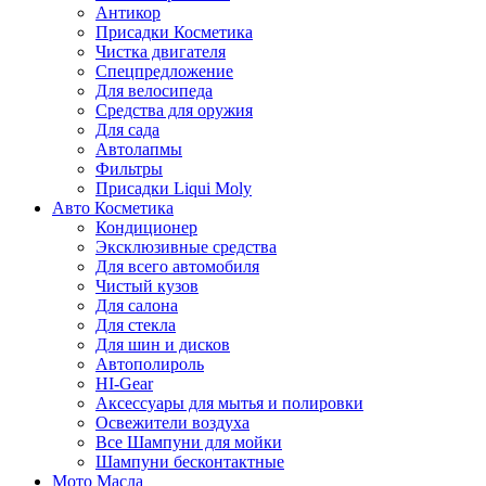
Антикор
Присадки Косметика
Чистка двигателя
Спецпредложение
Для велосипеда
Средства для оружия
Для сада
Автолапмы
Фильтры
Присадки Liqui Moly
Авто Косметика
Кондиционер
Эксклюзивные средства
Для всего автомобиля
Чистый кузов
Для салона
Для стекла
Для шин и дисков
Автополироль
HI-Gear
Аксессуары для мытья и полировки
Освежители воздуха
Все Шампуни для мойки
Шампуни бесконтактные
Мото Масла