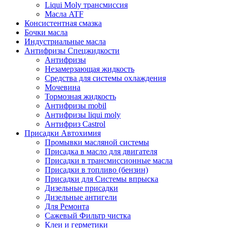
Liqui Moly трансмиссия
Масла ATF
Консистентная смазка
Бочки масла
Индустриальные масла
Антифризы Спецжидкости
Антифризы
Незамерзающая жидкость
Средства для системы охлаждения
Мочевина
Тормозная жидкость
Антифризы mobil
Антифризы liqui moly
Антифриз Castrol
Присадки Автохимия
Промывки масляной системы
Присадка в масло для двигателя
Присадки в трансмиссионные масла
Присадки в топливо (бензин)
Присадки для Системы впрыска
Дизельные присадки
Дизельные антигели
Для Ремонта
Сажевый Фильтр чистка
Клеи и герметики