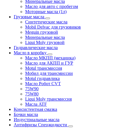
Минеральные масла
Масло для авто с пробегом
Моторные масла (1л)
Грузовые масла
Синтетические масла
Mobil Delvac для грузовиков
Meguin грузовой
Минеральные масла
Liqui Moly грузовой
Гидравлические масла
Масло в коробку
Масло МКПП (механика)
Масло для АКПП и ГУР
Motul трансмиссия
Мобил для трансмиссии
Motul гидравлика
Масло Робот CVT
75W90
75W80
Liqui Moly трансмиссия
Масла ATF
Консистентная смазка
Бочки масла
Индустриальные масла
Антифризы Спецжидкости