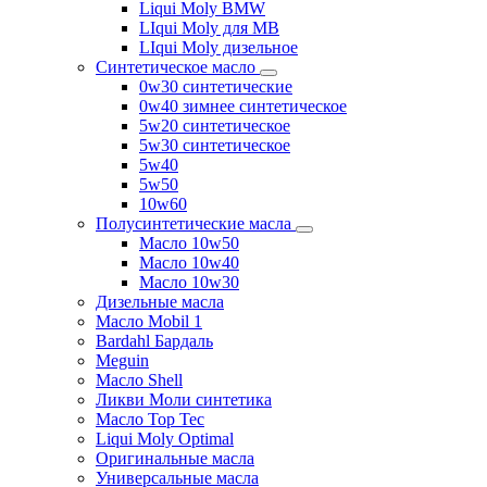
Liqui Moly BMW
LIqui Moly для MB
LIqui Moly дизельное
Синтетическое масло
0w30 синтетические
0w40 зимнее синтетическое
5w20 синтетическое
5w30 синтетическое
5w40
5w50
10w60
Полусинтетические масла
Масло 10w50
Масло 10w40
Масло 10w30
Дизельные масла
Масло Mobil 1
Bardahl Бардаль
Meguin
Масло Shell
Ликви Моли синтетика
Масло Top Tec
Liqui Moly Optimal
Оригинальные масла
Универсальные масла