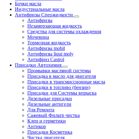
Бочки масла
Индустриальные масла
Антифризы Спецжидкости
Антифризы
Незамерзающая жидкость
Средства для системы охлаждения
Мочевина
Тормозная жидкость
Антифризы mobil
Антифризы liqui moly
Антифриз Castrol
Присадки Автохимия
Промывки масляной системы
Присадка в масло для двигателя
Присадки в трансмиссионные масла
Присадки в топливо (бензин)
Присадки для Системы впрыска
Дизельные присадки
Дизельные антигели
Для Ремонта
Сажевый Фильтр чистка
Клеи и герметики
Антикор
Присадки Косметика
Чистка двигателя