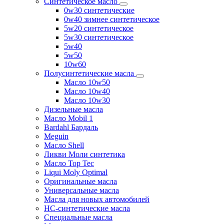
Синтетическое масло
0w30 синтетические
0w40 зимнее синтетическое
5w20 синтетическое
5w30 синтетическое
5w40
5w50
10w60
Полусинтетические масла
Масло 10w50
Масло 10w40
Масло 10w30
Дизельные масла
Масло Mobil 1
Bardahl Бардаль
Meguin
Масло Shell
Ликви Моли синтетика
Масло Top Tec
Liqui Moly Optimal
Оригинальные масла
Универсальные масла
Масла для новых автомобилей
HC-синтетические масла
Специальные масла