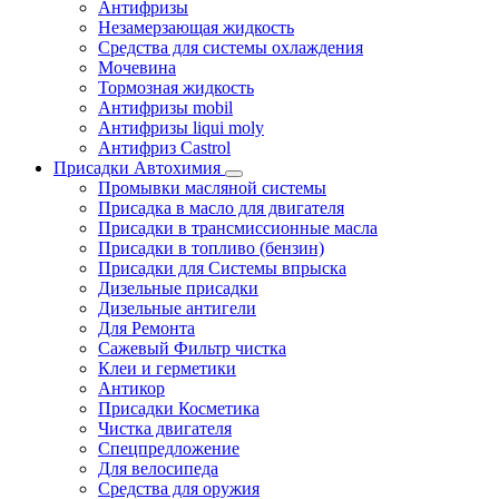
Антифризы
Незамерзающая жидкость
Средства для системы охлаждения
Мочевина
Тормозная жидкость
Антифризы mobil
Антифризы liqui moly
Антифриз Castrol
Присадки Автохимия
Промывки масляной системы
Присадка в масло для двигателя
Присадки в трансмиссионные масла
Присадки в топливо (бензин)
Присадки для Системы впрыска
Дизельные присадки
Дизельные антигели
Для Ремонта
Сажевый Фильтр чистка
Клеи и герметики
Антикор
Присадки Косметика
Чистка двигателя
Спецпредложение
Для велосипеда
Средства для оружия