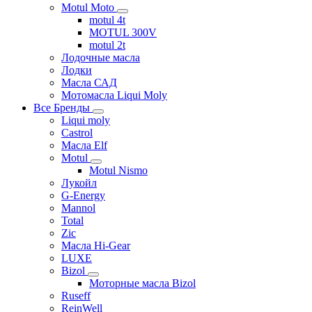
Motul Moto
motul 4t
MOTUL 300V
motul 2t
Лодочные масла
Лодки
Масла САД
Мотомасла Liqui Moly
Все Бренды
Liqui moly
Castrol
Масла Elf
Motul
Motul Nismo
Лукойл
G-Energy
Mannol
Total
Zic
Масла Hi-Gear
LUXE
Bizol
Моторные масла Bizol
Ruseff
ReinWell