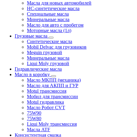
Масла для новых автомобилей
HC-синтетические масла
Специальные масла
Минеральные масла
Масло для авто с пробегом
Моторные масла (1л)
Грузовые масла
Синтетические масла
Mobil Delvac для грузовиков
Meguin грузовой
Минеральные масла
Liqui Moly грузовой
Гидравлические масла
Масло в коробку
Масло МКПП (механика)
Масло для АКПП и ГУР
Motul трансмиссия
Мобил для трансмиссии
Motul гидравлика
Масло Робот CVT
75W90
75W80
Liqui Moly трансмиссия
Масла ATF
Консистентная смазка