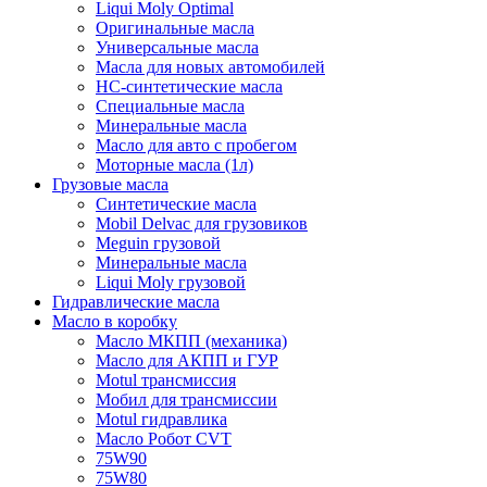
Liqui Moly Optimal
Оригинальные масла
Универсальные масла
Масла для новых автомобилей
HC-синтетические масла
Специальные масла
Минеральные масла
Масло для авто с пробегом
Моторные масла (1л)
Грузовые масла
Синтетические масла
Mobil Delvac для грузовиков
Meguin грузовой
Минеральные масла
Liqui Moly грузовой
Гидравлические масла
Масло в коробку
Масло МКПП (механика)
Масло для АКПП и ГУР
Motul трансмиссия
Мобил для трансмиссии
Motul гидравлика
Масло Робот CVT
75W90
75W80