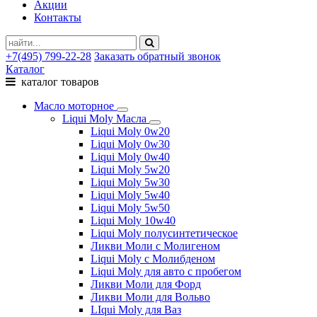
Акции
Контакты
+7(495) 799-22-28
Заказать обратный звонок
Каталог
каталог товаров
Масло моторное
Liqui Moly Масла
Liqui Moly 0w20
Liqui Moly 0w30
Liqui Moly 0w40
Liqui Moly 5w20
Liqui Moly 5w30
Liqui Moly 5w40
Liqui Moly 5w50
Liqui Moly 10w40
Liqui Moly полусинтетическое
Ликви Моли с Молигеном
Liqui Moly с Молибденом
Liqui Moly для авто с пробегом
Ликви Моли для Форд
Ликви Моли для Вольво
LIqui Moly для Ваз