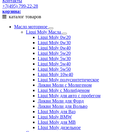
Контакты
+7(495) 799-22-28
корзина:
каталог товаров
Масло моторное
Liqui Moly Масла
Liqui Moly 0w20
Liqui Moly 0w30
Liqui Moly 0w40
Liqui Moly 5w20
Liqui Moly 5w30
Liqui Moly 5w40
Liqui Moly 5w50
Liqui Moly 10w40
Liqui Moly полусинтетическое
Ликви Моли с Молигеном
Liqui Moly с Молибденом
Liqui Moly для авто с пробегом
Ликви Моли для Форд
Ликви Моли для Вольво
LIqui Moly для Ваз
Liqui Moly BMW
LIqui Moly для MB
LIqui Moly дизельное