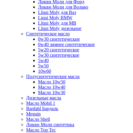
Ликви Моли для Форд
Ликви Моли для Вольво
LIqui Moly для Ваз
Liqui Moly BMW
LIqui Moly для MB
LIqui Moly дизельное
Синтетическое масло
0w30 синтетические
0w40 зимнее синтетическое
5w20 синтетическое
5w30 синтетическое
5w40
5w50
10w60
Полусинтетические масла
Масло 10w50
Масло 10w40
Масло 10w30
Дизельные масла
Масло Mobil 1
Bardahl Бардаль
Meguin
Масло Shell
Ликви Моли синтетика
Масло Top Tec