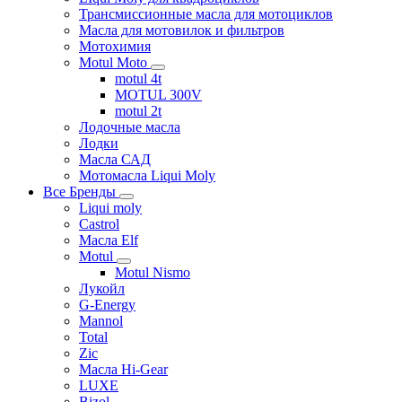
Трансмиссионные масла для мотоциклов
Масла для мотовилок и фильтров
Мотохимия
Motul Moto
motul 4t
MOTUL 300V
motul 2t
Лодочные масла
Лодки
Масла САД
Мотомасла Liqui Moly
Все Бренды
Liqui moly
Castrol
Масла Elf
Motul
Motul Nismo
Лукойл
G-Energy
Mannol
Total
Zic
Масла Hi-Gear
LUXE
Bizol