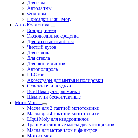
Для сада
Автолапмы
Фильтры
Присадки Liqui Moly
Авто Косметика
Кондиционер
Эксклюзивные средства
Для всего автомобиля
Чистый кузов
Для салона
Для стекла
Для шин и дисков
Автополироль
HI-Gear
Аксессуары для мытья и полировки
Освежители воздуха
Все Шампуни для мойки
Шампуни бесконтактные
Мото Масла
Масла для 2 тактной мототехники
Масла для 4 тактной мототехники
LIqui Moly для квадроциклов
Трансмиссионные масла для мотоциклов
Масла для мотовилок и фильтров
Мотохимия