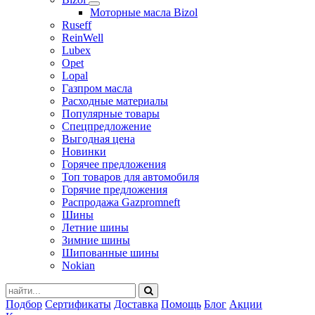
Моторные масла Bizol
Ruseff
ReinWell
Lubex
Opet
Lopal
Газпром масла
Расходные материалы
Популярные товары
Спецпредложение
Выгодная цена
Новинки
Горячее предложения
Топ товаров для автомобиля
Горячие предложения
Распродажа Gazpromneft
Шины
Летние шины
Зимние шины
Шипованные шины
Nokian
Подбор
Сертификаты
Доставка
Помощь
Блог
Акции