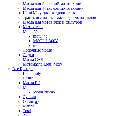
Масла для 2 тактной мототехники
Масла для 4 тактной мототехники
LIqui Moly для квадроциклов
Трансмиссионные масла для мотоциклов
Масла для мотовилок и фильтров
Мотохимия
Motul Moto
motul 4t
MOTUL 300V
motul 2t
Лодочные масла
Лодки
Масла САД
Мотомасла Liqui Moly
Все Бренды
Liqui moly
Castrol
Масла Elf
Motul
Motul Nismo
Лукойл
G-Energy
Mannol
Total
Zic