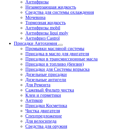
Антифризы
Незамерзающая жидкость
Средства для системы охлаждения
Мочевина
Тормозная жидкость
Антифризы mobil
Антифризы liqui moly
Антифриз Castrol
Присадки Автохимия
Промывки масляной системы
Присадка в масло для двигателя
Присадки в трансмиссионные масла
Присадки в топливо (бензин)
Присадки для Системы впрыска
Дизельные присадки
Дизельные антигели
Для Ремонта
Сажевый Фильтр чистка
Клеи и герметики
Антикор
Присадки Косметика
Чистка двигателя
Спецпредложение
Для велосипеда
Средства для оружия