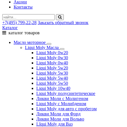
Акции
Контакты
+7(495) 799-22-28
Заказать обратный звонок
Каталог
каталог товаров
Масло моторное
Liqui Moly Масла
Liqui Moly 0w20
Liqui Moly 0w30
Liqui Moly 0w40
Liqui Moly 5w20
Liqui Moly 5w30
Liqui Moly 5w40
Liqui Moly 5w50
Liqui Moly 10w40
Liqui Moly полусинтетическое
Ликви Моли с Молигеном
Liqui Moly с Молибденом
Liqui Moly для авто с пробегом
Ликви Моли для Форд
Ликви Моли для Вольво
LIqui Moly для Ваз