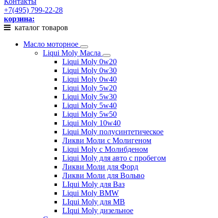
Контакты
+7(495) 799-22-28
корзина:
каталог товаров
Масло моторное
Liqui Moly Масла
Liqui Moly 0w20
Liqui Moly 0w30
Liqui Moly 0w40
Liqui Moly 5w20
Liqui Moly 5w30
Liqui Moly 5w40
Liqui Moly 5w50
Liqui Moly 10w40
Liqui Moly полусинтетическое
Ликви Моли с Молигеном
Liqui Moly с Молибденом
Liqui Moly для авто с пробегом
Ликви Моли для Форд
Ликви Моли для Вольво
LIqui Moly для Ваз
Liqui Moly BMW
LIqui Moly для MB
LIqui Moly дизельное