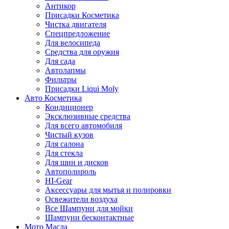
Антикор
Присадки Косметика
Чистка двигателя
Спецпредложение
Для велосипеда
Средства для оружия
Для сада
Автолапмы
Фильтры
Присадки Liqui Moly
Авто Косметика
Кондиционер
Эксклюзивные средства
Для всего автомобиля
Чистый кузов
Для салона
Для стекла
Для шин и дисков
Автополироль
HI-Gear
Аксессуары для мытья и полировки
Освежители воздуха
Все Шампуни для мойки
Шампуни бесконтактные
Мото Масла