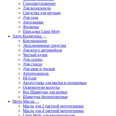
Спецпредложение
Для велосипеда
Средства для оружия
Для сада
Автолапмы
Фильтры
Присадки Liqui Moly
Авто Косметика
Кондиционер
Эксклюзивные средства
Для всего автомобиля
Чистый кузов
Для салона
Для стекла
Для шин и дисков
Автополироль
HI-Gear
Аксессуары для мытья и полировки
Освежители воздуха
Все Шампуни для мойки
Шампуни бесконтактные
Мото Масла
Масла для 2 тактной мототехники
Масла для 4 тактной мототехники
LIqui Moly для квадроциклов