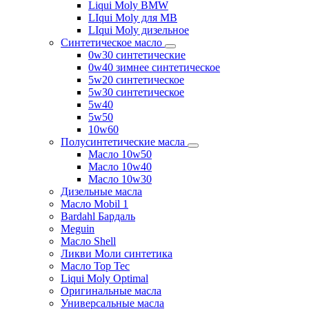
Liqui Moly BMW
LIqui Moly для MB
LIqui Moly дизельное
Синтетическое масло
0w30 синтетические
0w40 зимнее синтетическое
5w20 синтетическое
5w30 синтетическое
5w40
5w50
10w60
Полусинтетические масла
Масло 10w50
Масло 10w40
Масло 10w30
Дизельные масла
Масло Mobil 1
Bardahl Бардаль
Meguin
Масло Shell
Ликви Моли синтетика
Масло Top Tec
Liqui Moly Optimal
Оригинальные масла
Универсальные масла