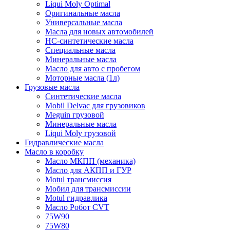
Liqui Moly Optimal
Оригинальные масла
Универсальные масла
Масла для новых автомобилей
HC-синтетические масла
Специальные масла
Минеральные масла
Масло для авто с пробегом
Моторные масла (1л)
Грузовые масла
Синтетические масла
Mobil Delvac для грузовиков
Meguin грузовой
Минеральные масла
Liqui Moly грузовой
Гидравлические масла
Масло в коробку
Масло МКПП (механика)
Масло для АКПП и ГУР
Motul трансмиссия
Мобил для трансмиссии
Motul гидравлика
Масло Робот CVT
75W90
75W80