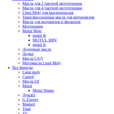
Масла для 2 тактной мототехники
Масла для 4 тактной мототехники
LIqui Moly для квадроциклов
Трансмиссионные масла для мотоциклов
Масла для мотовилок и фильтров
Мотохимия
Motul Moto
motul 4t
MOTUL 300V
motul 2t
Лодочные масла
Лодки
Масла САД
Мотомасла Liqui Moly
Все Бренды
Liqui moly
Castrol
Масла Elf
Motul
Motul Nismo
Лукойл
G-Energy
Mannol
Total
Zic