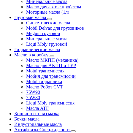
Минеральные масла
Масло для авто с пробегом
Моторные масла (1л)
Грузовые масла
Синтетические масла
Mobil Delvac для грузовиков
Meguin грузовой
Минеральные масла
Liqui Moly грузовой
Гидравлические масла
Масло в коробку
Масло МКПП (механика)
Масло для АКПП и ГУР
Motul трансмиссия
Мобил для трансмиссии
Motul гидравлика
Масло Робот CVT
75W90
75W80
Liqui Moly трансмиссия
Масла ATF
Консистентная смазка
Бочки масла
Индустриальные масла
Антифризы Спецжидкости