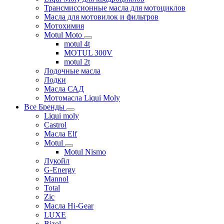
Трансмиссионные масла для мотоциклов
Масла для мотовилок и фильтров
Мотохимия
Motul Moto
motul 4t
MOTUL 300V
motul 2t
Лодочные масла
Лодки
Масла САД
Мотомасла Liqui Moly
Все Бренды
Liqui moly
Castrol
Масла Elf
Motul
Motul Nismo
Лукойл
G-Energy
Mannol
Total
Zic
Масла Hi-Gear
LUXE
Bizol