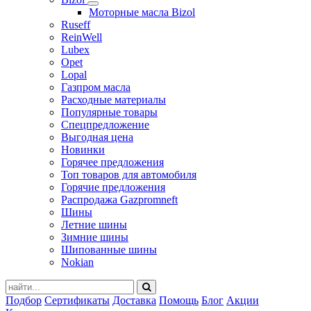
Моторные масла Bizol
Ruseff
ReinWell
Lubex
Opet
Lopal
Газпром масла
Расходные материалы
Популярные товары
Спецпредложение
Выгодная цена
Новинки
Горячее предложения
Топ товаров для автомобиля
Горячие предложения
Распродажа Gazpromneft
Шины
Летние шины
Зимние шины
Шипованные шины
Nokian
Подбор
Сертификаты
Доставка
Помощь
Блог
Акции