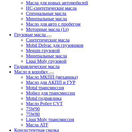
Масла для новых автомобилей
HC-синтетические масла
Специальные масла
Минеральные масла
Масло для авто с пробегом
Моторные масла (1л)
Грузовые масла
Синтетические масла
Mobil Delvac для грузовиков
Meguin грузовой
Минеральные масла
Liqui Moly грузовой
Гидравлические масла
Масло в коробку
Масло МКПП (механика)
Масло для АКПП и ГУР
Motul трансмиссия
Мобил для трансмиссии
Motul гидравлика
Масло Робот CVT
75W90
75W80
Liqui Moly трансмиссия
Масла ATF
Консистентная смазка