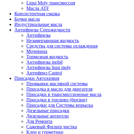
Liqui Moly трансмиссия
Масла ATF
Консистентная смазка
Бочки масла
Индустриальные масла
Антифризы Спецжидкости
Антифризы
Незамерзающая жидкость
Средства для системы охлаждения
Мочевина
Тормозная жидкость
Антифризы mobil
Антифризы liqui moly
Антифриз Castrol
Присадки Автохимия
Промывки масляной системы
Присадка в масло для двигателя
Присадки в трансмиссионные масла
Присадки в топливо (бензин)
Присадки для Системы впрыска
Дизельные присадки
Дизельные антигели
Для Ремонта
Сажевый Фильтр чистка
Клеи и герметики