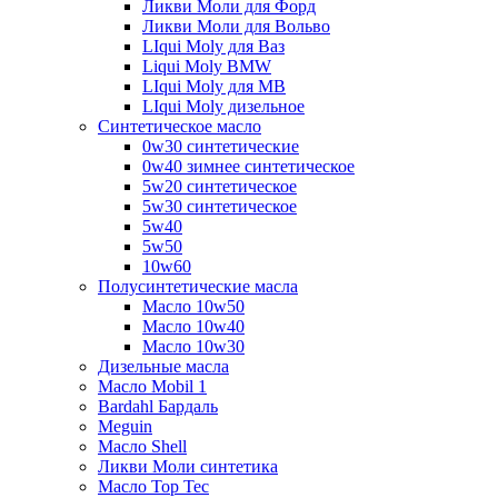
Ликви Моли для Форд
Ликви Моли для Вольво
LIqui Moly для Ваз
Liqui Moly BMW
LIqui Moly для MB
LIqui Moly дизельное
Синтетическое масло
0w30 синтетические
0w40 зимнее синтетическое
5w20 синтетическое
5w30 синтетическое
5w40
5w50
10w60
Полусинтетические масла
Масло 10w50
Масло 10w40
Масло 10w30
Дизельные масла
Масло Mobil 1
Bardahl Бардаль
Meguin
Масло Shell
Ликви Моли синтетика
Масло Top Tec