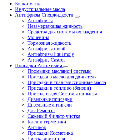
Бочки масла
Индустриальные масла
Антифризы Спецжидкости
Антифризы
Незамерзающая жидкость
Средства для системы охлаждения
Мочевина
Тормозная жидкость
Антифризы mobil
Антифризы liqui moly
Антифриз Castrol
Присадки Автохимия
Промывки масляной системы
Присадка в масло для двигателя
Присадки в трансмиссионные масла
Присадки в топливо (бензин)
Присадки для Системы впрыска
Дизельные присадки
Дизельные антигели
Для Ремонта
Сажевый Фильтр чистка
Клеи и герметики
Антикор
Присадки Косметика
Чистка двигателя