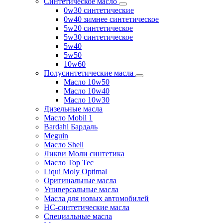
Синтетическое масло
0w30 синтетические
0w40 зимнее синтетическое
5w20 синтетическое
5w30 синтетическое
5w40
5w50
10w60
Полусинтетические масла
Масло 10w50
Масло 10w40
Масло 10w30
Дизельные масла
Масло Mobil 1
Bardahl Бардаль
Meguin
Масло Shell
Ликви Моли синтетика
Масло Top Tec
Liqui Moly Optimal
Оригинальные масла
Универсальные масла
Масла для новых автомобилей
HC-синтетические масла
Специальные масла