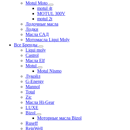
Motul Moto
motul 4t
MOTUL 300V
motul 2t
Лодочные масла
Лодки
Масла САД
Мотомасла Liqui Moly
Все Бренды
Liqui moly
Castrol
Масла Elf
Motul
Motul Nismo
Лукойл
G-Energy
Mannol
Total
Zic
Масла Hi-Gear
LUXE
Bizol
Моторные масла Bizol
Ruseff
ReinWell