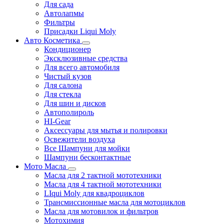
Для сада
Автолапмы
Фильтры
Присадки Liqui Moly
Авто Косметика
Кондиционер
Эксклюзивные средства
Для всего автомобиля
Чистый кузов
Для салона
Для стекла
Для шин и дисков
Автополироль
HI-Gear
Аксессуары для мытья и полировки
Освежители воздуха
Все Шампуни для мойки
Шампуни бесконтактные
Мото Масла
Масла для 2 тактной мототехники
Масла для 4 тактной мототехники
LIqui Moly для квадроциклов
Трансмиссионные масла для мотоциклов
Масла для мотовилок и фильтров
Мотохимия