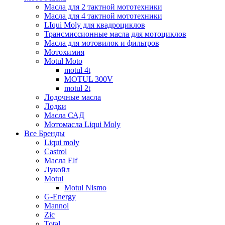
Масла для 2 тактной мототехники
Масла для 4 тактной мототехники
LIqui Moly для квадроциклов
Трансмиссионные масла для мотоциклов
Масла для мотовилок и фильтров
Мотохимия
Motul Moto
motul 4t
MOTUL 300V
motul 2t
Лодочные масла
Лодки
Масла САД
Мотомасла Liqui Moly
Все Бренды
Liqui moly
Castrol
Масла Elf
Лукойл
Motul
Motul Nismo
G-Energy
Mannol
Zic
Total