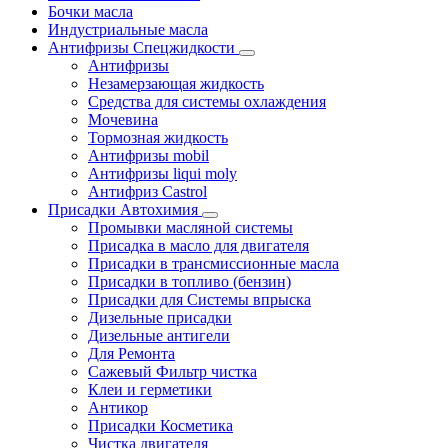
Бочки масла
Индустриальные масла
Антифризы Спецжидкости
Антифризы
Незамерзающая жидкость
Средства для системы охлаждения
Мочевина
Тормозная жидкость
Антифризы mobil
Антифризы liqui moly
Антифриз Castrol
Присадки Автохимия
Промывки масляной системы
Присадка в масло для двигателя
Присадки в трансмиссионные масла
Присадки в топливо (бензин)
Присадки для Системы впрыска
Дизельные присадки
Дизельные антигели
Для Ремонта
Сажевый Фильтр чистка
Клеи и герметики
Антикор
Присадки Косметика
Чистка двигателя