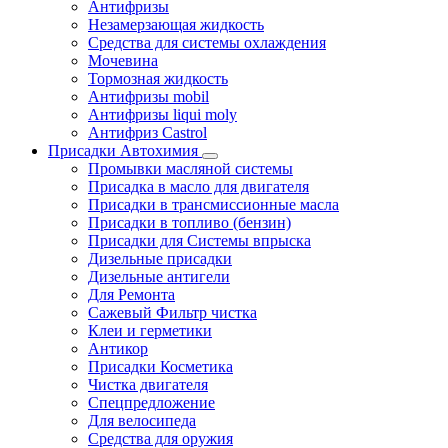
Антифризы
Незамерзающая жидкость
Средства для системы охлаждения
Мочевина
Тормозная жидкость
Антифризы mobil
Антифризы liqui moly
Антифриз Castrol
Присадки Автохимия
Промывки масляной системы
Присадка в масло для двигателя
Присадки в трансмиссионные масла
Присадки в топливо (бензин)
Присадки для Системы впрыска
Дизельные присадки
Дизельные антигели
Для Ремонта
Сажевый Фильтр чистка
Клеи и герметики
Антикор
Присадки Косметика
Чистка двигателя
Спецпредложение
Для велосипеда
Средства для оружия