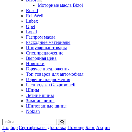
Моторные масла Bizol
Ruseff
ReinWell
Lubex
Opet
Lopal
Газпром масла
Расходные материалы
Популярные товары
Спецпредложение
Выгодная цена
Новинки
Горячее предложения
Топ товаров для автомобиля
Горячие предложения
Распродажа Gazpromneft
Шины
Летние шины
Зимние шины
Шипованные шины
Nokian
Подбор
Сертификаты
Доставка
Помощь
Блог
Акции