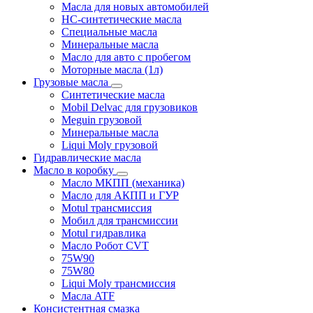
Масла для новых автомобилей
HC-синтетические масла
Специальные масла
Минеральные масла
Масло для авто с пробегом
Моторные масла (1л)
Грузовые масла
Синтетические масла
Mobil Delvac для грузовиков
Meguin грузовой
Минеральные масла
Liqui Moly грузовой
Гидравлические масла
Масло в коробку
Масло МКПП (механика)
Масло для АКПП и ГУР
Motul трансмиссия
Мобил для трансмиссии
Motul гидравлика
Масло Робот CVT
75W90
75W80
Liqui Moly трансмиссия
Масла ATF
Консистентная смазка