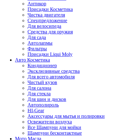
Антикор
Присадки Косметика
Чистка двигателя
Спецпредложение
Для велосипеда
Средства для оружия
Для сада
Автолапмы
Фильтры
Присадки Liqui Moly
Авто Косметика
Кондиционер
Эксклюзивные средства
Для всего автомобиля
Чистый кузов
Для салона
Для стекла
Для шин и дисков
Автополироль
HI-Gear
Аксессуары для мытья и полировки
Освежители воздуха
Все Шампуни для мойки
Шампуни бесконтактные
Мото Масла