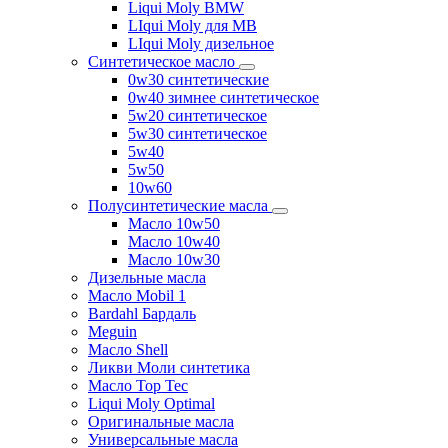
Liqui Moly BMW
LIqui Moly для MB
LIqui Moly дизельное
Синтетическое масло
0w30 синтетические
0w40 зимнее синтетическое
5w20 синтетическое
5w30 синтетическое
5w40
5w50
10w60
Полусинтетические масла
Масло 10w50
Масло 10w40
Масло 10w30
Дизельные масла
Масло Mobil 1
Bardahl Бардаль
Meguin
Масло Shell
Ликви Моли синтетика
Масло Top Tec
Liqui Moly Optimal
Оригинальные масла
Универсальные масла