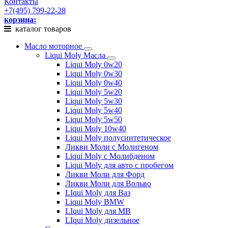
Контакты
+7(495) 799-22-28
корзина:
каталог товаров
Масло моторное
Liqui Moly Масла
Liqui Moly 0w20
Liqui Moly 0w30
Liqui Moly 0w40
Liqui Moly 5w20
Liqui Moly 5w30
Liqui Moly 5w40
Liqui Moly 5w50
Liqui Moly 10w40
Liqui Moly полусинтетическое
Ликви Моли с Молигеном
Liqui Moly с Молибденом
Liqui Moly для авто с пробегом
Ликви Моли для Форд
Ликви Моли для Вольво
LIqui Moly для Ваз
Liqui Moly BMW
LIqui Moly для MB
LIqui Moly дизельное