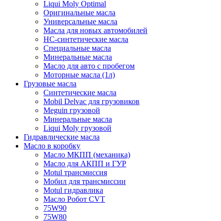
Liqui Moly Optimal
Оригинальные масла
Универсальные масла
Масла для новых автомобилей
HC-синтетические масла
Специальные масла
Минеральные масла
Масло для авто с пробегом
Моторные масла (1л)
Грузовые масла
Синтетические масла
Mobil Delvac для грузовиков
Meguin грузовой
Минеральные масла
Liqui Moly грузовой
Гидравлические масла
Масло в коробку
Масло МКПП (механика)
Масло для АКПП и ГУР
Motul трансмиссия
Мобил для трансмиссии
Motul гидравлика
Масло Робот CVT
75W90
75W80