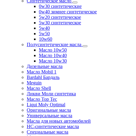
Синтетическое масло
0w30 синтетические
0w40 зимнее синтетическое
5w20 синтетическое
5w30 синтетическое
5w40
5w50
10w60
Полусинтетические масла
Масло 10w50
Масло 10w40
Масло 10w30
Дизельные масла
Масло Mobil 1
Bardahl Бардаль
Meguin
Масло Shell
Ликви Моли синтетика
Масло Top Tec
Liqui Moly Optimal
Оригинальные масла
Универсальные масла
Масла для новых автомобилей
HC-синтетические масла
Специальные масла