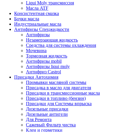
Liqui Moly трансмиссия
Масла ATF
Консистентная смазка
Бочки масла
Индустриальные масла
Антифризы Спецжидкости
Антифризы
Незамерзающая жидкость
Средства для системы охлаждения
Мочевина
Тормозная жидкость
Антифризы mobil
Антифризы liqui moly
Антифриз Castrol
Присадки Автохимия
Промывки масляной системы
Присадка в масло для двигателя
Присадки в трансмиссионные масла
Присадки в топливо (бензин)
Присадки для Системы впрыска
Дизельные присадки
Дизельные антигели
Для Ремонта
Сажевый Фильтр чистка
Клеи и герметики