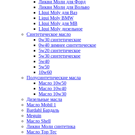
Ликви Моли для Форд
Ликви Моли для Вольво
LIqui Moly для Ваз
Liqui Moly BMW
LIqui Moly для MB
LIqui Moly дизельное
Синтетическое масло
0w30 синтетические
0w40 зимнее синтетическое
5w20 синтетическое
5w30 синтетическое
5w40
5w50
10w60
Полусинтетические масла
Масло 10w50
Масло 10w40
Масло 10w30
Дизельные масла
Масло Mobil 1
Bardahl Бардаль
Meguin
Масло Shell
Ликви Моли синтетика
Масло Top Tec