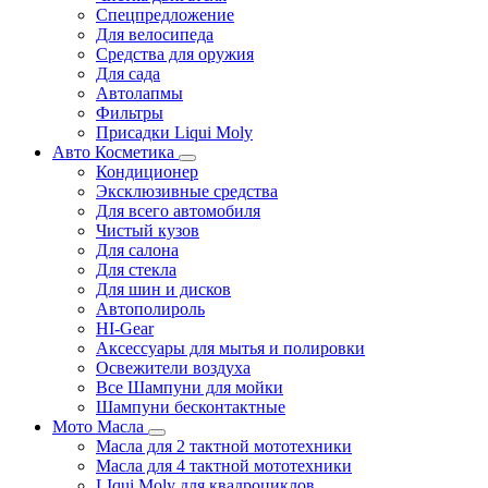
Спецпредложение
Для велосипеда
Средства для оружия
Для сада
Автолапмы
Фильтры
Присадки Liqui Moly
Авто Косметика
Кондиционер
Эксклюзивные средства
Для всего автомобиля
Чистый кузов
Для салона
Для стекла
Для шин и дисков
Автополироль
HI-Gear
Аксессуары для мытья и полировки
Освежители воздуха
Все Шампуни для мойки
Шампуни бесконтактные
Мото Масла
Масла для 2 тактной мототехники
Масла для 4 тактной мототехники
LIqui Moly для квадроциклов