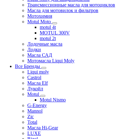
Трансмиссионные масла для мотоциклов
Масла для мотовилок и фильтров
Мотохимия
Motul Moto
motul 4t
MOTUL 300V
motul 2t
Лодочные масла
Лодки
Масла САД
Мотомасла Liqui Moly
Все Бренды
Liqui moly
Castrol
Масла Elf
Лукойл
Motul
Motul Nismo
G-Energy
Mannol
Zic
Total
Масла Hi-Gear
LUXE
Bizol