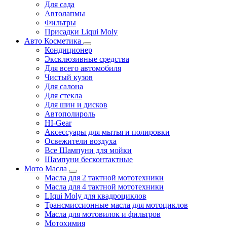
Для сада
Автолапмы
Фильтры
Присадки Liqui Moly
Авто Косметика
Кондиционер
Эксклюзивные средства
Для всего автомобиля
Чистый кузов
Для салона
Для стекла
Для шин и дисков
Автополироль
HI-Gear
Аксессуары для мытья и полировки
Освежители воздуха
Все Шампуни для мойки
Шампуни бесконтактные
Мото Масла
Масла для 2 тактной мототехники
Масла для 4 тактной мототехники
LIqui Moly для квадроциклов
Трансмиссионные масла для мотоциклов
Масла для мотовилок и фильтров
Мотохимия