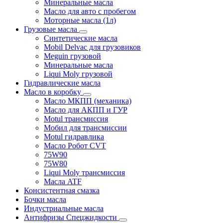
Минеральные масла
Масло для авто с пробегом
Моторные масла (1л)
Грузовые масла
Синтетические масла
Mobil Delvac для грузовиков
Meguin грузовой
Минеральные масла
Liqui Moly грузовой
Гидравлические масла
Масло в коробку
Масло МКПП (механика)
Масло для АКПП и ГУР
Motul трансмиссия
Мобил для трансмиссии
Motul гидравлика
Масло Робот CVT
75W90
75W80
Liqui Moly трансмиссия
Масла ATF
Консистентная смазка
Бочки масла
Индустриальные масла
Антифризы Спецжидкости