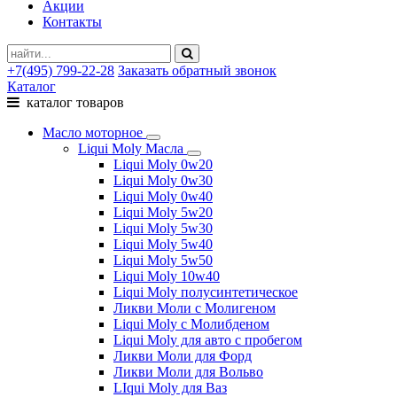
Акции
Контакты
+7(495) 799-22-28
Заказать обратный звонок
Каталог
каталог товаров
Масло моторное
Liqui Moly Масла
Liqui Moly 0w20
Liqui Moly 0w30
Liqui Moly 0w40
Liqui Moly 5w20
Liqui Moly 5w30
Liqui Moly 5w40
Liqui Moly 5w50
Liqui Moly 10w40
Liqui Moly полусинтетическое
Ликви Моли с Молигеном
Liqui Moly с Молибденом
Liqui Moly для авто с пробегом
Ликви Моли для Форд
Ликви Моли для Вольво
LIqui Moly для Ваз