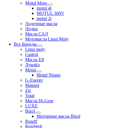
Motul Moto
motul 4t
MOTUL 300V
motul 2t
Лодочные масла
Лодки
Масла САД
Мотомасла Liqui Moly
Все Бренды
Liqui moly
Castrol
Масла Elf
Лукойл
Motul
Motul Nismo
G-Energy
Mannol
Zic
Total
Масла Hi-Gear
LUXE
Bizol
Моторные масла Bizol
Ruseff
ReinWell