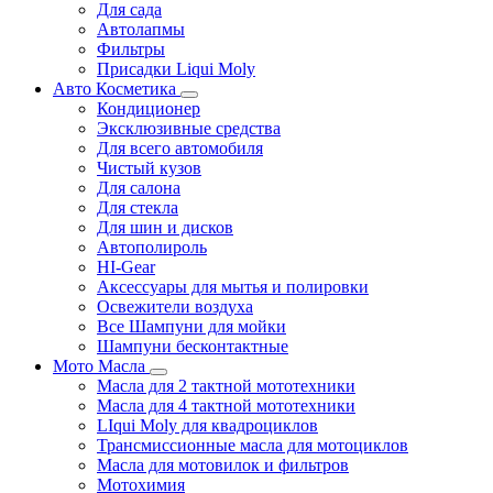
Для сада
Автолапмы
Фильтры
Присадки Liqui Moly
Авто Косметика
Кондиционер
Эксклюзивные средства
Для всего автомобиля
Чистый кузов
Для салона
Для стекла
Для шин и дисков
Автополироль
HI-Gear
Аксессуары для мытья и полировки
Освежители воздуха
Все Шампуни для мойки
Шампуни бесконтактные
Мото Масла
Масла для 2 тактной мототехники
Масла для 4 тактной мототехники
LIqui Moly для квадроциклов
Трансмиссионные масла для мотоциклов
Масла для мотовилок и фильтров
Мотохимия