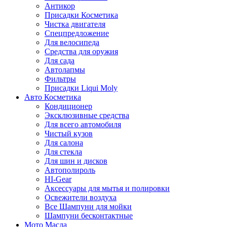
Антикор
Присадки Косметика
Чистка двигателя
Спецпредложение
Для велосипеда
Средства для оружия
Для сада
Автолапмы
Фильтры
Присадки Liqui Moly
Авто Косметика
Кондиционер
Эксклюзивные средства
Для всего автомобиля
Чистый кузов
Для салона
Для стекла
Для шин и дисков
Автополироль
HI-Gear
Аксессуары для мытья и полировки
Освежители воздуха
Все Шампуни для мойки
Шампуни бесконтактные
Мото Масла