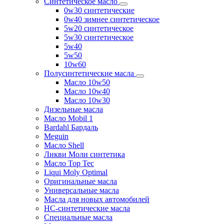
Синтетическое масло
0w30 синтетические
0w40 зимнее синтетическое
5w20 синтетическое
5w30 синтетическое
5w40
5w50
10w60
Полусинтетические масла
Масло 10w50
Масло 10w40
Масло 10w30
Дизельные масла
Масло Mobil 1
Bardahl Бардаль
Meguin
Масло Shell
Ликви Моли синтетика
Масло Top Tec
Liqui Moly Optimal
Оригинальные масла
Универсальные масла
Масла для новых автомобилей
HC-синтетические масла
Специальные масла