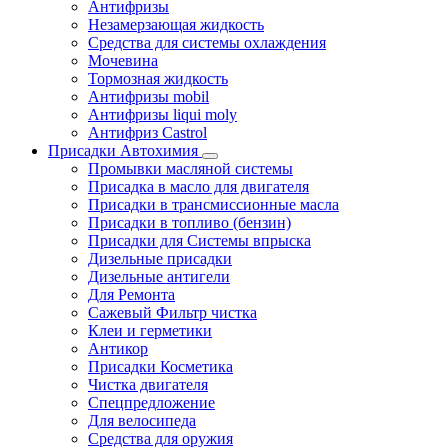
Антифризы
Незамерзающая жидкость
Средства для системы охлаждения
Мочевина
Тормозная жидкость
Антифризы mobil
Антифризы liqui moly
Антифриз Castrol
Присадки Автохимия
Промывки масляной системы
Присадка в масло для двигателя
Присадки в трансмиссионные масла
Присадки в топливо (бензин)
Присадки для Системы впрыска
Дизельные присадки
Дизельные антигели
Для Ремонта
Сажевый Фильтр чистка
Клеи и герметики
Антикор
Присадки Косметика
Чистка двигателя
Спецпредложение
Для велосипеда
Средства для оружия