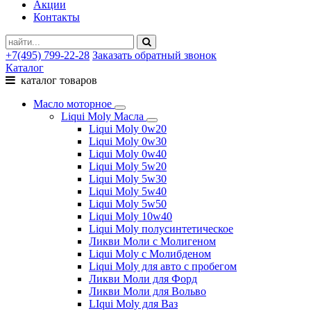
Акции
Контакты
+7(495) 799-22-28
Заказать обратный звонок
Каталог
каталог товаров
Масло моторное
Liqui Moly Масла
Liqui Moly 0w20
Liqui Moly 0w30
Liqui Moly 0w40
Liqui Moly 5w20
Liqui Moly 5w30
Liqui Moly 5w40
Liqui Moly 5w50
Liqui Moly 10w40
Liqui Moly полусинтетическое
Ликви Моли с Молигеном
Liqui Moly с Молибденом
Liqui Moly для авто с пробегом
Ликви Моли для Форд
Ликви Моли для Вольво
LIqui Moly для Ваз