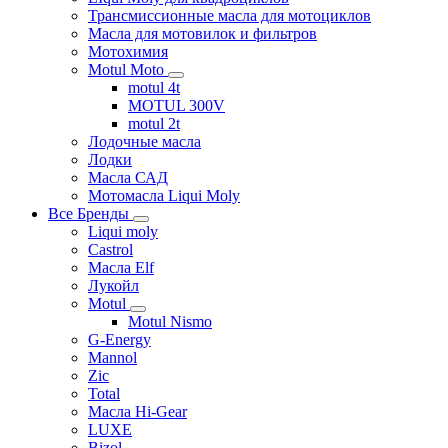
Трансмиссионные масла для мотоциклов
Масла для мотовилок и фильтров
Мотохимия
Motul Moto
motul 4t
MOTUL 300V
motul 2t
Лодочные масла
Лодки
Масла САД
Мотомасла Liqui Moly
Все Бренды
Liqui moly
Castrol
Масла Elf
Лукойл
Motul
Motul Nismo
G-Energy
Mannol
Zic
Total
Масла Hi-Gear
LUXE
Bizol