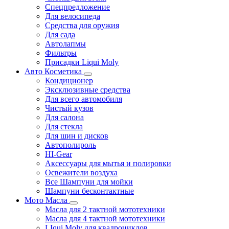
Спецпредложение
Для велосипеда
Средства для оружия
Для сада
Автолапмы
Фильтры
Присадки Liqui Moly
Авто Косметика
Кондиционер
Эксклюзивные средства
Для всего автомобиля
Чистый кузов
Для салона
Для стекла
Для шин и дисков
Автополироль
HI-Gear
Аксессуары для мытья и полировки
Освежители воздуха
Все Шампуни для мойки
Шампуни бесконтактные
Мото Масла
Масла для 2 тактной мототехники
Масла для 4 тактной мототехники
LIqui Moly для квадроциклов