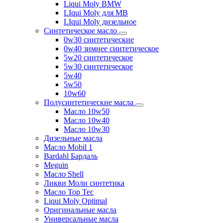
Liqui Moly BMW
LIqui Moly для MB
LIqui Moly дизельное
Синтетическое масло
0w30 синтетические
0w40 зимнее синтетическое
5w20 синтетическое
5w30 синтетическое
5w40
5w50
10w60
Полусинтетические масла
Масло 10w50
Масло 10w40
Масло 10w30
Дизельные масла
Масло Mobil 1
Bardahl Бардаль
Meguin
Масло Shell
Ликви Моли синтетика
Масло Top Tec
Liqui Moly Optimal
Оригинальные масла
Универсальные масла