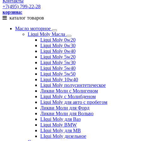
Контакты
+7(495) 799-22-28
корзина:
каталог товаров
Масло моторное
Liqui Moly Масла
Liqui Moly 0w20
Liqui Moly 0w30
Liqui Moly 0w40
Liqui Moly 5w20
Liqui Moly 5w30
Liqui Moly 5w40
Liqui Moly 5w50
Liqui Moly 10w40
Liqui Moly полусинтетическое
Ликви Моли с Молигеном
Liqui Moly с Молибденом
Liqui Moly для авто с пробегом
Ликви Моли для Форд
Ликви Моли для Вольво
LIqui Moly для Ваз
Liqui Moly BMW
LIqui Moly для MB
LIqui Moly дизельное