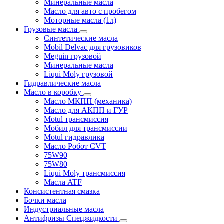
Минеральные масла
Масло для авто с пробегом
Моторные масла (1л)
Грузовые масла
Синтетические масла
Mobil Delvac для грузовиков
Meguin грузовой
Минеральные масла
Liqui Moly грузовой
Гидравлические масла
Масло в коробку
Масло МКПП (механика)
Масло для АКПП и ГУР
Motul трансмиссия
Мобил для трансмиссии
Motul гидравлика
Масло Робот CVT
75W90
75W80
Liqui Moly трансмиссия
Масла ATF
Консистентная смазка
Бочки масла
Индустриальные масла
Антифризы Спецжидкости