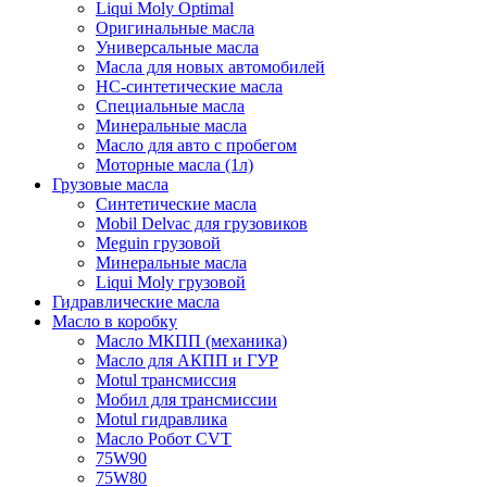
Liqui Moly Optimal
Оригинальные масла
Универсальные масла
Масла для новых автомобилей
HC-синтетические масла
Специальные масла
Минеральные масла
Масло для авто с пробегом
Моторные масла (1л)
Грузовые масла
Синтетические масла
Mobil Delvac для грузовиков
Meguin грузовой
Минеральные масла
Liqui Moly грузовой
Гидравлические масла
Масло в коробку
Масло МКПП (механика)
Масло для АКПП и ГУР
Motul трансмиссия
Мобил для трансмиссии
Motul гидравлика
Масло Робот CVT
75W90
75W80