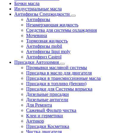
Бочки масла
Индустриальные масла
Антифризы Спецжидкости
Антифризы
Незамерзающая жидкость
Средства для системы охлаждения
Мочевина
Тормозная жидкость
Антифризы mobil
Антифризы liqui moly
Антифриз Castrol
Присадки Автохимия
Промывки масляной системы
Присадка в масло для двигателя
Присадки в трансмиссионные масла
Присадки в топливо (бензин)
Присадки для Системы впрыска
Дизельные присадки
Дизельные антигели
Для Ремонта
Сажевый Фильтр чистка
Клеи и герметики
Антикор
Присадки Косметика
Чистка двигателя