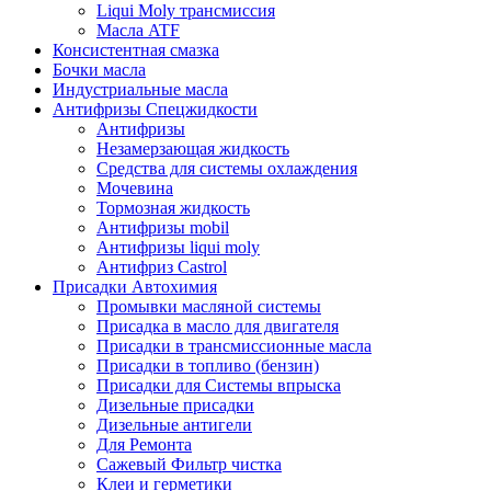
Liqui Moly трансмиссия
Масла ATF
Консистентная смазка
Бочки масла
Индустриальные масла
Антифризы Спецжидкости
Антифризы
Незамерзающая жидкость
Средства для системы охлаждения
Мочевина
Тормозная жидкость
Антифризы mobil
Антифризы liqui moly
Антифриз Castrol
Присадки Автохимия
Промывки масляной системы
Присадка в масло для двигателя
Присадки в трансмиссионные масла
Присадки в топливо (бензин)
Присадки для Системы впрыска
Дизельные присадки
Дизельные антигели
Для Ремонта
Сажевый Фильтр чистка
Клеи и герметики