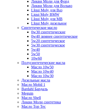
Ликви Моли для Форд
Ликви Моли для Вольво
LIqui Moly для Ваз
Liqui Moly BMW
LIqui Moly для MB
LIqui Moly дизельное
Синтетическое масло
0w30 синтетические
0w40 зимнее синтетическое
5w20 синтетическое
5w30 синтетическое
5w40
5w50
10w60
Полусинтетические масла
Масло 10w50
Масло 10w40
Масло 10w30
Дизельные масла
Масло Mobil 1
Bardahl Бардаль
Meguin
Масло Shell
Ликви Моли синтетика
Масло Top Tec