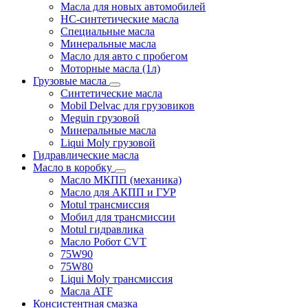
Масла для новых автомобилей
HC-синтетические масла
Специальные масла
Минеральные масла
Масло для авто с пробегом
Моторные масла (1л)
Грузовые масла
Синтетические масла
Mobil Delvac для грузовиков
Meguin грузовой
Минеральные масла
Liqui Moly грузовой
Гидравлические масла
Масло в коробку
Масло МКПП (механика)
Масло для АКПП и ГУР
Motul трансмиссия
Мобил для трансмиссии
Motul гидравлика
Масло Робот CVT
75W90
75W80
Liqui Moly трансмиссия
Масла ATF
Консистентная смазка