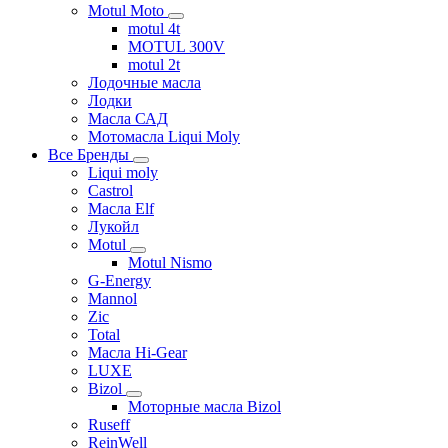
Motul Moto
motul 4t
MOTUL 300V
motul 2t
Лодочные масла
Лодки
Масла САД
Мотомасла Liqui Moly
Все Бренды
Liqui moly
Castrol
Масла Elf
Лукойл
Motul
Motul Nismo
G-Energy
Mannol
Zic
Total
Масла Hi-Gear
LUXE
Bizol
Моторные масла Bizol
Ruseff
ReinWell