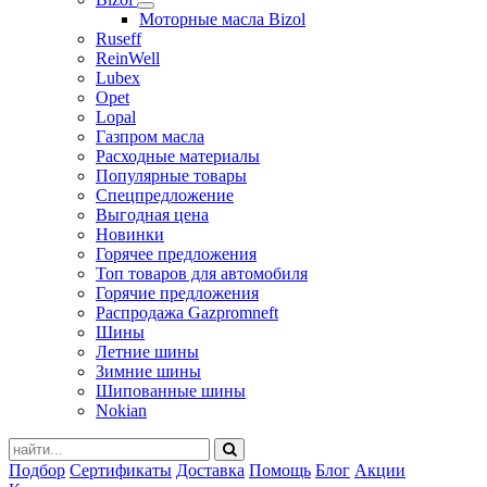
Моторные масла Bizol
Ruseff
ReinWell
Lubex
Opet
Lopal
Газпром масла
Расходные материалы
Популярные товары
Спецпредложение
Выгодная цена
Новинки
Горячее предложения
Топ товаров для автомобиля
Горячие предложения
Распродажа Gazpromneft
Шины
Летние шины
Зимние шины
Шипованные шины
Nokian
Подбор
Сертификаты
Доставка
Помощь
Блог
Акции