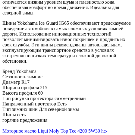
отличаются низким уровнем шума и плавностью хода,
обеспечивая комфорт во время движения. Идеальны для
северной зимы.
Шины Yokohama Ice Guard IG65 обеспечивают предсказуемое
поведение автомобиля в самых сложных условиях зимней
дороги. Использование инновационных технологий
позволяет минимизировать износ покрышек и продлить их
срок службы. Эти шины рекомендованы автовладельцам,
эксплуатирующим транспортное средство в условиях
экстремально низких температур и сложной дорожной
обстановки.
Бренд
Yokohama
Сезонность
зимние
Диаметр
R17
Ширина профиля
215
Высота профиля
60
Тип рисунка протектора
симметричный
Направленный протектор
Есть
Тип зимних шин
Для северной зимы
Шипы
есть
горячие предложения
Моторное масло Liqui Moly Top Tec 4200 5W30 hc-