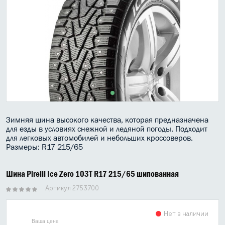
МАСЛО В КОРОБКУ
КОНСИСТЕНТНАЯ СМАЗКА
БОЧКИ МАСЛА
ИНДУСТРИАЛЬНЫЕ МАСЛА
АНТИФРИЗЫ СПЕЦЖИДКОСТИ
Зимняя шина высокого качества, которая предназначена
ПРИСАДКИ АВТОХИМИЯ
для езды в условиях снежной и ледяной погоды. Подходит
для легковых автомобилей и небольших кроссоверов.
АВТО КОСМЕТИКА
Размеры: R17 215/65
МОТО МАСЛА
Шина Pirelli Ice Zero 103T R17 215/65 шипованная
ВСЕ БРЕНДЫ
Артикул 2753700
Нет в наличии
Ваша цена