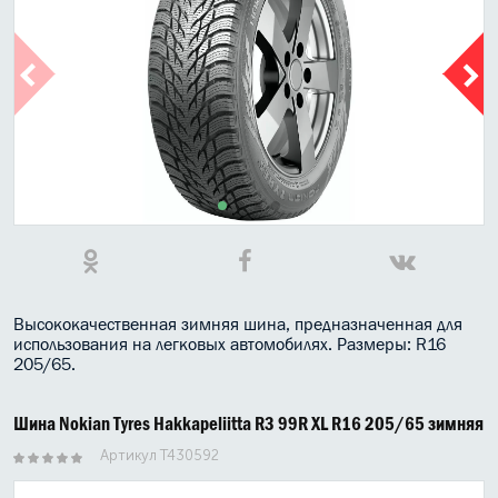
МАСЛО В КОРОБКУ
КОНСИСТЕНТНАЯ СМАЗКА
БОЧКИ МАСЛА
ИНДУСТРИАЛЬНЫЕ МАСЛА
АНТИФРИЗЫ СПЕЦЖИДКОСТИ
ПРИСАДКИ АВТОХИМИЯ
АВТО КОСМЕТИКА
Высококачественная зимняя шина, предназначенная для
использования на легковых автомобилях. Размеры: R16
205/65.
МОТО МАСЛА
ВСЕ БРЕНДЫ
Шина Nokian Tyres Hakkapeliitta R3 99R XL R16 205/65 зимняя
Артикул T430592