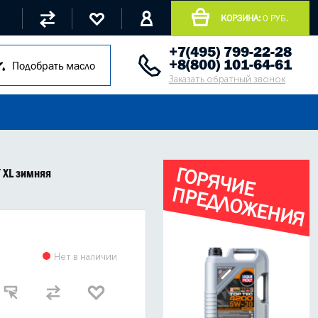
КОРЗИНА:
0 РУБ.
+7(495) 799-22-28
+8(800) 101-64-61
Подобрать масло
Заказать обратный звонок
Г
О
Р
Я
Ч
И
Е
Р
Е
Д
Л
О
Ж
Е
Н
И
Я
T XL зимняя
П
Нет в наличии