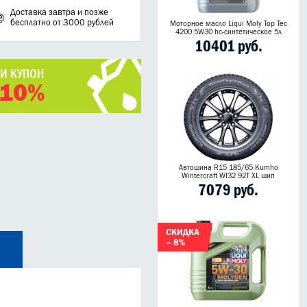
Доставка завтра и позже
бесплатно от 3000 рублей
Моторное масло Liqui Moly Top Tec
4200 5W30 hc-синтетическое 5л
10401 руб.
ЧИ КУПОН
 10%
Автошина R15 185/65 Kumho
Wintercraft WI32 92T XL шип
7079 руб.
СКИДКА
– 8%