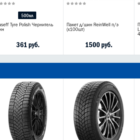
500мл
seff Tyre Polish Чернитель
Пакет д/шин ReinWell п/э
П
ин
(х100шт)
L
361 руб.
1500 руб.