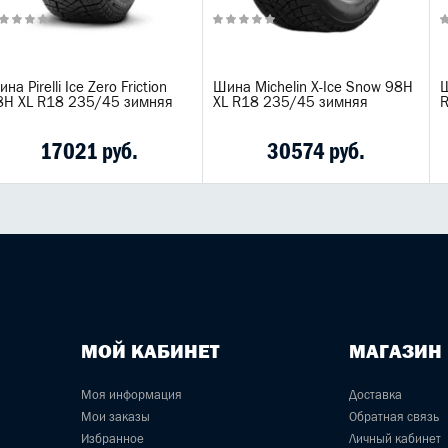
на Pirelli Ice Zero Friction
Шина Michelin X-Ice Snow 98H
Ш
8H XL R18 235/45 зимняя
XL R18 235/45 зимняя
R
17021 руб.
30574 руб.
МОЙ КАБИНЕТ
МАГАЗИН
Моя информация
Доставка
Мои заказы
Обратная связь
Избранное
Личный кабинет