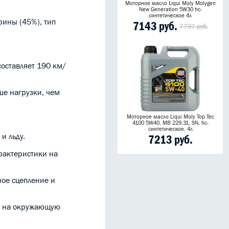
Моторное масло Liqui Moly Molygen
New Generation 5W30 hc-
синтетическое 4л
рины (45%), тип
7143 руб.
7797 руб.
составляет 190 км/
ьше нагрузки, чем
Моторное масло Liqui Moly Top Tec
4100 5W40, MB 229.31, SN, hc-
синтетическое, 4л
и льду.
7213 руб.
рактеристики на
ное сцепление и
ие на окружающую