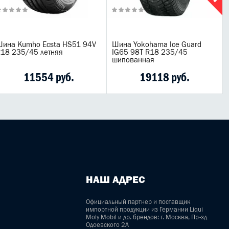
ина Kumho Ecsta HS51 94V
Шина Yokohama Ice Guard
18 235/45 летняя
IG65 98T R18 235/45
шипованная
11554 руб.
19118 руб.
НАШ АДРЕС
Официальный партнер и поставщик
импортной продукции из Германии Liqui
Moly Mobil и др. брендов: г. Москва, Пр-зд
Одоевского 2А