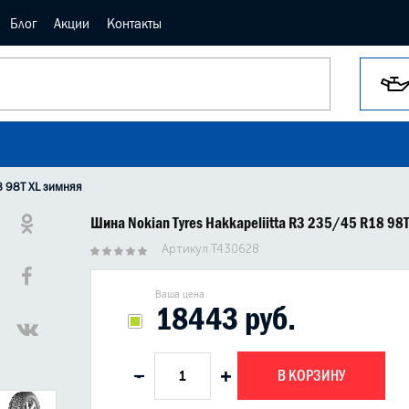
Блог
Акции
Контакты
8 98T XL зимняя
Шина Nokian Tyres Hakkapeliitta R3 235/45 R18 98
Артикул T430628
Ваша цена
18443 руб.
В КОРЗИНУ
-
+