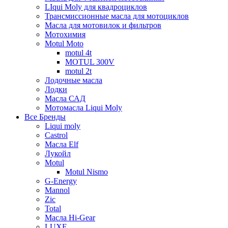
LIqui Moly для квадроциклов
Трансмиссионные масла для мотоциклов
Масла для мотовилок и фильтров
Мотохимия
Motul Moto
motul 4t
MOTUL 300V
motul 2t
Лодочные масла
Лодки
Масла САД
Мотомасла Liqui Moly
Все Бренды
Liqui moly
Castrol
Масла Elf
Лукойл
Motul
Motul Nismo
G-Energy
Mannol
Zic
Total
Масла Hi-Gear
LUXE