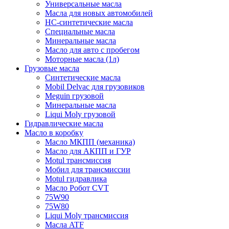
Универсальные масла
Масла для новых автомобилей
HC-синтетические масла
Специальные масла
Минеральные масла
Масло для авто с пробегом
Моторные масла (1л)
Грузовые масла
Синтетические масла
Mobil Delvac для грузовиков
Meguin грузовой
Минеральные масла
Liqui Moly грузовой
Гидравлические масла
Масло в коробку
Масло МКПП (механика)
Масло для АКПП и ГУР
Motul трансмиссия
Мобил для трансмиссии
Motul гидравлика
Масло Робот CVT
75W90
75W80
Liqui Moly трансмиссия
Масла ATF