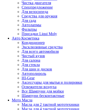
Чистка двигателя
Спецпредложение
Для велосипеда
Средства для оружия
Для сада
Автолапмы
Фильтры
Присадки Liqui Moly
Авто Косметика
Кондиционер
Эксклюзивные средства
Для всего автомобиля
Чистый кузов
Для салона
Для стекла
Для шин и дисков
Автополироль
HI-Gear
Аксессуары для мытья и полировки
Освежители воздуха
Все Шампуни для мойки
Шампуни бесконтактные
Мото Масла
Масла для 2 тактной мототехники
Масла для 4 тактной мототехники