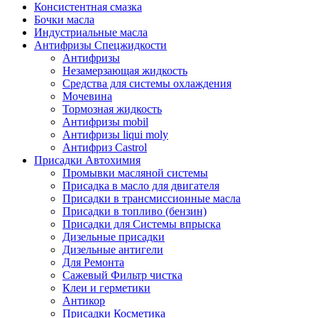
Консистентная смазка
Бочки масла
Индустриальные масла
Антифризы Спецжидкости
Антифризы
Незамерзающая жидкость
Средства для системы охлаждения
Мочевина
Тормозная жидкость
Антифризы mobil
Антифризы liqui moly
Антифриз Castrol
Присадки Автохимия
Промывки масляной системы
Присадка в масло для двигателя
Присадки в трансмиссионные масла
Присадки в топливо (бензин)
Присадки для Системы впрыска
Дизельные присадки
Дизельные антигели
Для Ремонта
Сажевый Фильтр чистка
Клеи и герметики
Антикор
Присадки Косметика