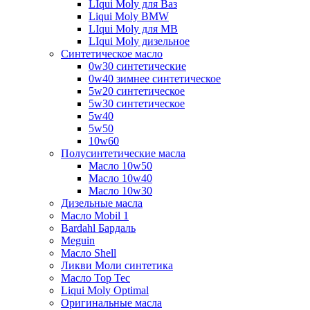
LIqui Moly для Ваз
Liqui Moly BMW
LIqui Moly для MB
LIqui Moly дизельное
Синтетическое масло
0w30 синтетические
0w40 зимнее синтетическое
5w20 синтетическое
5w30 синтетическое
5w40
5w50
10w60
Полусинтетические масла
Масло 10w50
Масло 10w40
Масло 10w30
Дизельные масла
Масло Mobil 1
Bardahl Бардаль
Meguin
Масло Shell
Ликви Моли синтетика
Масло Top Tec
Liqui Moly Optimal
Оригинальные масла