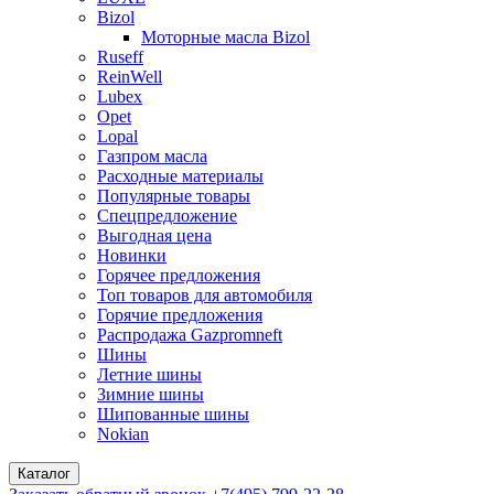
Bizol
Моторные масла Bizol
Ruseff
ReinWell
Lubex
Opet
Lopal
Газпром масла
Расходные материалы
Популярные товары
Спецпредложение
Выгодная цена
Новинки
Горячее предложения
Топ товаров для автомобиля
Горячие предложения
Распродажа Gazpromneft
Шины
Летние шины
Зимние шины
Шипованные шины
Nokian
Каталог