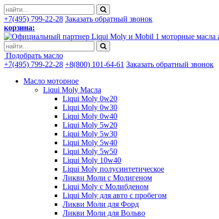
+7(495) 799-22-28
Заказать обратный звонок
корзина:
моторные масла 
Подобрать масло
+7(495) 799-22-28
+8(800) 101-64-61
Заказать обратный звонок
Масло моторное
Liqui Moly Масла
Liqui Moly 0w20
Liqui Moly 0w30
Liqui Moly 0w40
Liqui Moly 5w20
Liqui Moly 5w30
Liqui Moly 5w40
Liqui Moly 5w50
Liqui Moly 10w40
Liqui Moly полусинтетическое
Ликви Моли с Молигеном
Liqui Moly с Молибденом
Liqui Moly для авто с пробегом
Ликви Моли для Форд
Ликви Моли для Вольво