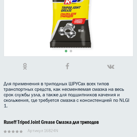
МАСЛО В КОРОБКУ
КОНСИСТЕНТНАЯ СМАЗКА
БОЧКИ МАСЛА
ИНДУСТРИАЛЬНЫЕ МАСЛА
АНТИФРИЗЫ СПЕЦЖИДКОСТИ
ПРИСАДКИ АВТОХИМИЯ
Для применения в триподных ШРУСах всех типов
АВТО КОСМЕТИКА
транспортных средств, как несменяемая смазка на весь
срок службы узла, а также для подшипников качения и
скольжения, где требуется смазка с консистенцией по NLGI
МОТО МАСЛА
1.
ВСЕ БРЕНДЫ
Ruseff Tripod Joint Grease Смазка для триподов
Артикул 16824N