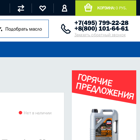
КОРЗИНА:
0 РУБ.
+7(495) 799-22-28
+8(800) 101-64-61
Подобрать масло
Заказать обратный звонок
Г
О
Р
Я
Ч
И
Е
Р
Е
Д
Л
О
Ж
Е
Н
И
Я
П
Нет в наличии