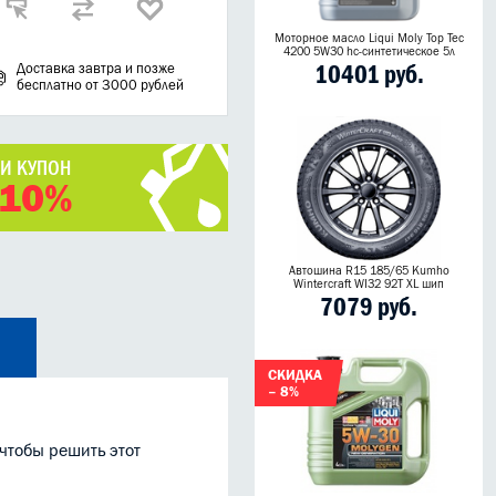
Моторное масло Liqui Moly Top Tec
4200 5W30 hc-синтетическое 5л
10401 руб.
Доставка завтра и позже
бесплатно от 3000 рублей
ЧИ КУПОН
 10%
Автошина R15 185/65 Kumho
Wintercraft WI32 92T XL шип
7079 руб.
СКИДКА
– 8%
чтобы решить этот