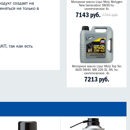
Моторное масло Liqui Moly Molygen
одукт создает на
New Generation 5W30 hc-
няться не только в
синтетическое 4л
7143 руб.
7797 руб.
П, так как есть
Моторное масло Liqui Moly Top Tec
4100 5W40, MB 229.31, SN, hc-
синтетическое, 4л
7213 руб.