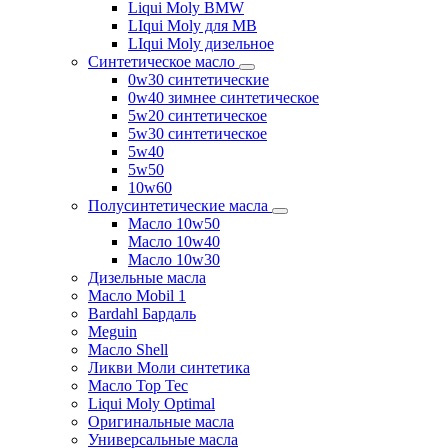
Liqui Moly BMW
LIqui Moly для MB
LIqui Moly дизельное
Синтетическое масло
0w30 синтетические
0w40 зимнее синтетическое
5w20 синтетическое
5w30 синтетическое
5w40
5w50
10w60
Полусинтетические масла
Масло 10w50
Масло 10w40
Масло 10w30
Дизельные масла
Масло Mobil 1
Bardahl Бардаль
Meguin
Масло Shell
Ликви Моли синтетика
Масло Top Tec
Liqui Moly Optimal
Оригинальные масла
Универсальные масла