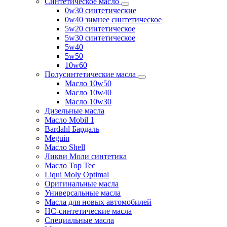
Синтетическое масло
0w30 синтетические
0w40 зимнее синтетическое
5w20 синтетическое
5w30 синтетическое
5w40
5w50
10w60
Полусинтетические масла
Масло 10w50
Масло 10w40
Масло 10w30
Дизельные масла
Масло Mobil 1
Bardahl Бардаль
Meguin
Масло Shell
Ликви Моли синтетика
Масло Top Tec
Liqui Moly Optimal
Оригинальные масла
Универсальные масла
Масла для новых автомобилей
HC-синтетические масла
Специальные масла