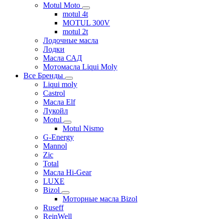
Motul Moto
motul 4t
MOTUL 300V
motul 2t
Лодочные масла
Лодки
Масла САД
Мотомасла Liqui Moly
Все Бренды
Liqui moly
Castrol
Масла Elf
Лукойл
Motul
Motul Nismo
G-Energy
Mannol
Zic
Total
Масла Hi-Gear
LUXE
Bizol
Моторные масла Bizol
Ruseff
ReinWell