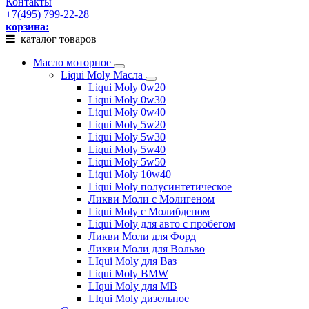
Контакты
+7(495) 799-22-28
корзина:
каталог товаров
Масло моторное
Liqui Moly Масла
Liqui Moly 0w20
Liqui Moly 0w30
Liqui Moly 0w40
Liqui Moly 5w20
Liqui Moly 5w30
Liqui Moly 5w40
Liqui Moly 5w50
Liqui Moly 10w40
Liqui Moly полусинтетическое
Ликви Моли с Молигеном
Liqui Moly с Молибденом
Liqui Moly для авто с пробегом
Ликви Моли для Форд
Ликви Моли для Вольво
LIqui Moly для Ваз
Liqui Moly BMW
LIqui Moly для MB
LIqui Moly дизельное