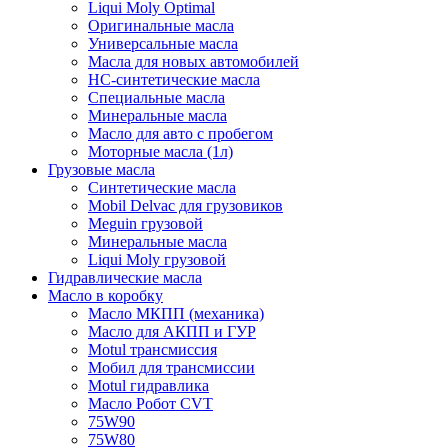
Liqui Moly Optimal
Оригинальные масла
Универсальные масла
Масла для новых автомобилей
HC-синтетические масла
Специальные масла
Минеральные масла
Масло для авто с пробегом
Моторные масла (1л)
Грузовые масла
Синтетические масла
Mobil Delvac для грузовиков
Meguin грузовой
Минеральные масла
Liqui Moly грузовой
Гидравлические масла
Масло в коробку
Масло МКПП (механика)
Масло для АКПП и ГУР
Motul трансмиссия
Мобил для трансмиссии
Motul гидравлика
Масло Робот CVT
75W90
75W80