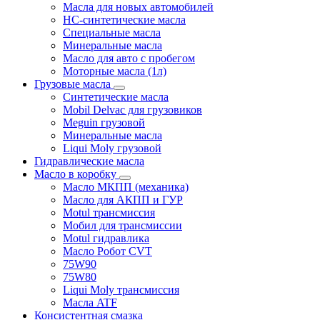
Масла для новых автомобилей
HC-синтетические масла
Специальные масла
Минеральные масла
Масло для авто с пробегом
Моторные масла (1л)
Грузовые масла
Синтетические масла
Mobil Delvac для грузовиков
Meguin грузовой
Минеральные масла
Liqui Moly грузовой
Гидравлические масла
Масло в коробку
Масло МКПП (механика)
Масло для АКПП и ГУР
Motul трансмиссия
Мобил для трансмиссии
Motul гидравлика
Масло Робот CVT
75W90
75W80
Liqui Moly трансмиссия
Масла ATF
Консистентная смазка