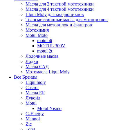
Масла для 2 тактной мототехники
Масла для 4 тактной мототехники
LIqui Moly для квадроциклов
Трансмиссионные масла для мотоциклов
Масла для мотовилок и фильтров
Мотохимия
Motul Moto
motul 4t
MOTUL 300V
motul 2t
Лодочные масла
Лодки
Масла САД
Мотомасла Liqui Moly
Все Бренды
Liqui moly
Castrol
Масла Elf
Лукойл
Motul
Motul Nismo
G-Energy
Mannol
Zic
Total