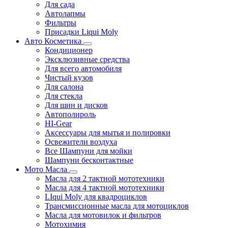
Для сада
Автолапмы
Фильтры
Присадки Liqui Moly
Авто Косметика
Кондиционер
Эксклюзивные средства
Для всего автомобиля
Чистый кузов
Для салона
Для стекла
Для шин и дисков
Автополироль
HI-Gear
Аксессуары для мытья и полировки
Освежители воздуха
Все Шампуни для мойки
Шампуни бесконтактные
Мото Масла
Масла для 2 тактной мототехники
Масла для 4 тактной мототехники
LIqui Moly для квадроциклов
Трансмиссионные масла для мотоциклов
Масла для мотовилок и фильтров
Мотохимия