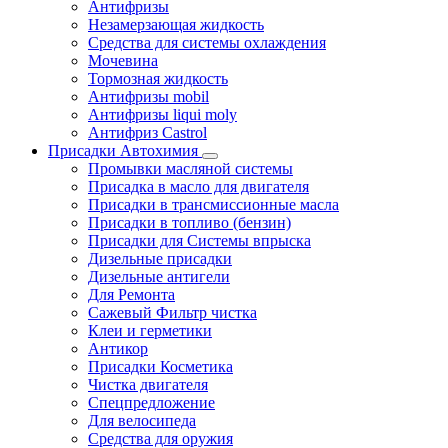
Антифризы
Незамерзающая жидкость
Средства для системы охлаждения
Мочевина
Тормозная жидкость
Антифризы mobil
Антифризы liqui moly
Антифриз Castrol
Присадки Автохимия
Промывки масляной системы
Присадка в масло для двигателя
Присадки в трансмиссионные масла
Присадки в топливо (бензин)
Присадки для Системы впрыска
Дизельные присадки
Дизельные антигели
Для Ремонта
Сажевый Фильтр чистка
Клеи и герметики
Антикор
Присадки Косметика
Чистка двигателя
Спецпредложение
Для велосипеда
Средства для оружия