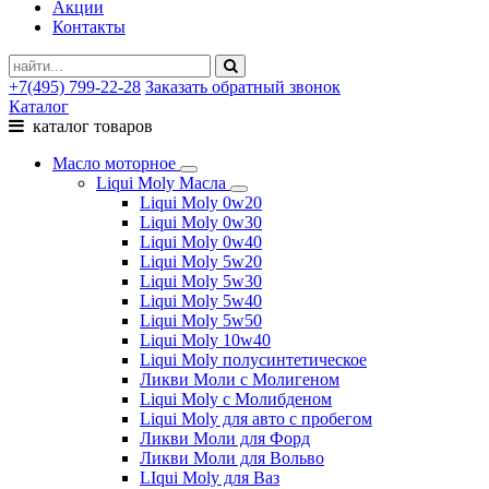
Акции
Контакты
+7(495) 799-22-28
Заказать обратный звонок
Каталог
каталог товаров
Масло моторное
Liqui Moly Масла
Liqui Moly 0w20
Liqui Moly 0w30
Liqui Moly 0w40
Liqui Moly 5w20
Liqui Moly 5w30
Liqui Moly 5w40
Liqui Moly 5w50
Liqui Moly 10w40
Liqui Moly полусинтетическое
Ликви Моли с Молигеном
Liqui Moly с Молибденом
Liqui Moly для авто с пробегом
Ликви Моли для Форд
Ликви Моли для Вольво
LIqui Moly для Ваз