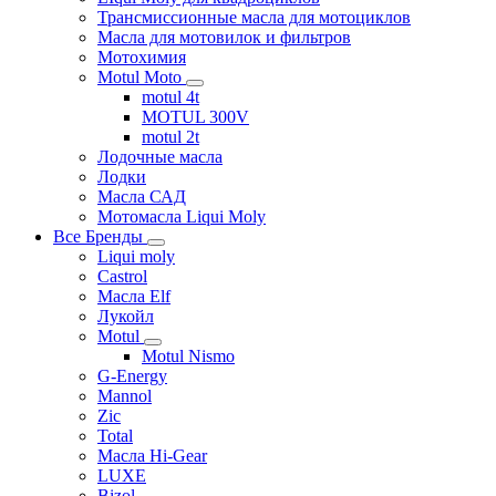
Трансмиссионные масла для мотоциклов
Масла для мотовилок и фильтров
Мотохимия
Motul Moto
motul 4t
MOTUL 300V
motul 2t
Лодочные масла
Лодки
Масла САД
Мотомасла Liqui Moly
Все Бренды
Liqui moly
Castrol
Масла Elf
Лукойл
Motul
Motul Nismo
G-Energy
Mannol
Zic
Total
Масла Hi-Gear
LUXE
Bizol