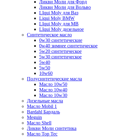
Ликви Моли для Форд
Ликви Моли для Вольво
LIqui Moly для Ваз
Liqui Moly BMW
LIqui Moly для MB
LIqui Moly дизельное
Синтетическое масло
0w30 синтетические
0w40 зимнее синтетическое
5w20 синтетическое
5w30 синтетическое
5w40
5w50
10w60
Полусинтетические масла
Масло 10w50
Масло 10w40
Масло 10w30
Дизельные масла
Масло Mobil 1
Bardahl Бардаль
Meguin
Масло Shell
Ликви Моли синтетика
Масло Top Tec