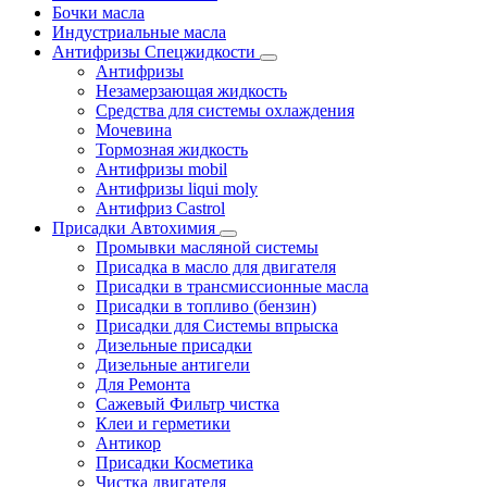
Бочки масла
Индустриальные масла
Антифризы Спецжидкости
Антифризы
Незамерзающая жидкость
Средства для системы охлаждения
Мочевина
Тормозная жидкость
Антифризы mobil
Антифризы liqui moly
Антифриз Castrol
Присадки Автохимия
Промывки масляной системы
Присадка в масло для двигателя
Присадки в трансмиссионные масла
Присадки в топливо (бензин)
Присадки для Системы впрыска
Дизельные присадки
Дизельные антигели
Для Ремонта
Сажевый Фильтр чистка
Клеи и герметики
Антикор
Присадки Косметика
Чистка двигателя