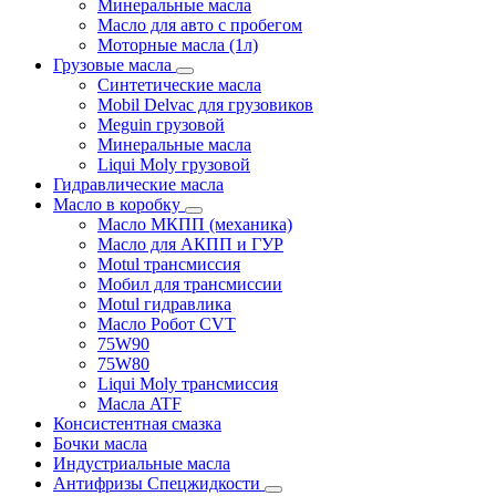
Минеральные масла
Масло для авто с пробегом
Моторные масла (1л)
Грузовые масла
Синтетические масла
Mobil Delvac для грузовиков
Meguin грузовой
Минеральные масла
Liqui Moly грузовой
Гидравлические масла
Масло в коробку
Масло МКПП (механика)
Масло для АКПП и ГУР
Motul трансмиссия
Мобил для трансмиссии
Motul гидравлика
Масло Робот CVT
75W90
75W80
Liqui Moly трансмиссия
Масла ATF
Консистентная смазка
Бочки масла
Индустриальные масла
Антифризы Спецжидкости