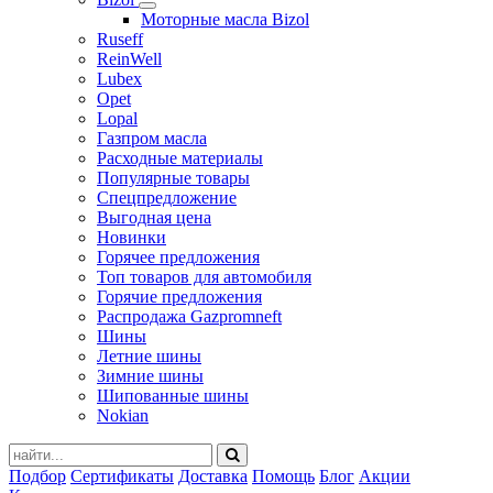
Моторные масла Bizol
Ruseff
ReinWell
Lubex
Opet
Lopal
Газпром масла
Расходные материалы
Популярные товары
Спецпредложение
Выгодная цена
Новинки
Горячее предложения
Топ товаров для автомобиля
Горячие предложения
Распродажа Gazpromneft
Шины
Летние шины
Зимние шины
Шипованные шины
Nokian
Подбор
Сертификаты
Доставка
Помощь
Блог
Акции