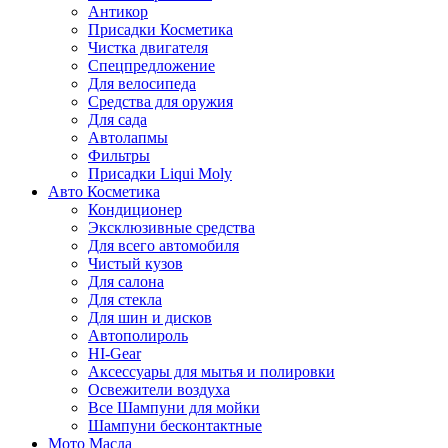
Антикор
Присадки Косметика
Чистка двигателя
Спецпредложение
Для велосипеда
Средства для оружия
Для сада
Автолапмы
Фильтры
Присадки Liqui Moly
Авто Косметика
Кондиционер
Эксклюзивные средства
Для всего автомобиля
Чистый кузов
Для салона
Для стекла
Для шин и дисков
Автополироль
HI-Gear
Аксессуары для мытья и полировки
Освежители воздуха
Все Шампуни для мойки
Шампуни бесконтактные
Мото Масла