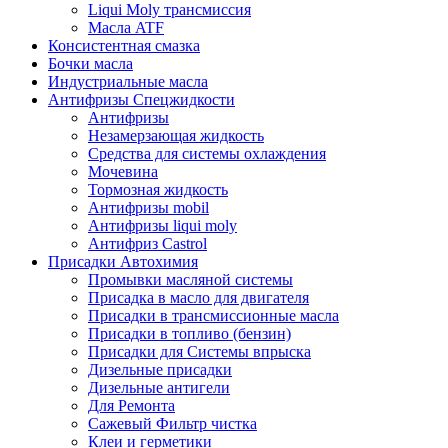
Liqui Moly трансмиссия
Масла ATF
Консистентная смазка
Бочки масла
Индустриальные масла
Антифризы Спецжидкости
Антифризы
Незамерзающая жидкость
Средства для системы охлаждения
Мочевина
Тормозная жидкость
Антифризы mobil
Антифризы liqui moly
Антифриз Castrol
Присадки Автохимия
Промывки масляной системы
Присадка в масло для двигателя
Присадки в трансмиссионные масла
Присадки в топливо (бензин)
Присадки для Системы впрыска
Дизельные присадки
Дизельные антигели
Для Ремонта
Сажевый Фильтр чистка
Клеи и герметики