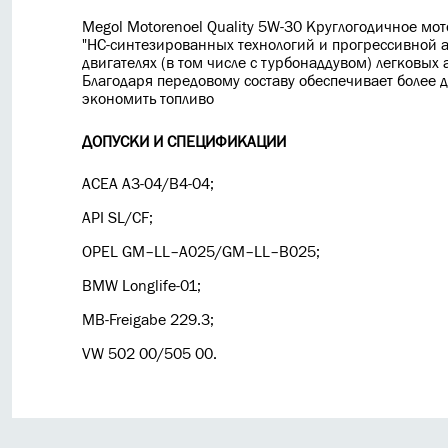
Megol
Motorenoel
Quality
5
W
-30
Круглогодичное мот
"HC-синтезированных технологий и прогрессивной
двигателях (в том числе с турбонаддувом) легковых 
Благодаря передовому составу обеспечивает более 
экономить топливо
ДОПУСКИ И СПЕЦИФИКАЦИИ
ACEA A3-04/B4-04;
API SL/CF;
OPEL GM–LL–A025/GM–LL–B025;
BMW Longlife-01;
MB-Freigabe 229.3;
VW 502 00/505 00.