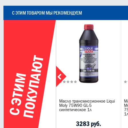
С ЭТИМ ТОВАРОМ МЫ РЕКОМЕНДУЕМ
Т
С
Э
Т
И
М
П
О
К
У
П
А
Ю
торное масло Meguin
Масло трансмиссионное Liqui
М
torenoel Quality 5W30
Moly 75W90 GL-5
Mo
нтетическое 1л
синтетическое 1л
7
1
1303 руб.
3283 руб.