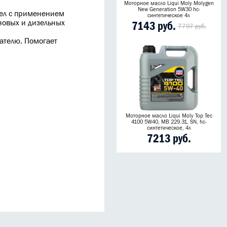
Моторное масло Liqui Moly Molygen
New Generation 5W30 hc-
сел с применением
синтетическое 4л
овых и дизельных
7143 руб.
7797 руб.
ателю. Помогает
Моторное масло Liqui Moly Top Tec
4100 5W40, MB 229.31, SN, hc-
синтетическое, 4л
7213 руб.