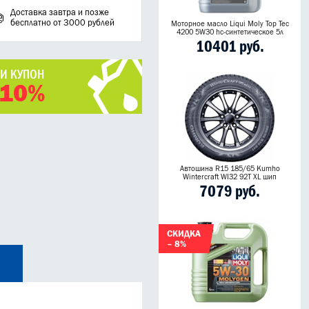
Доставка завтра и позже
бесплатно от 3000 рублей
Моторное масло Liqui Moly Top Tec
4200 5W30 hc-синтетическое 5л
10401 руб.
ЧИ КУПОН
 10%
Автошина R15 185/65 Kumho
Wintercraft WI32 92T XL шип
7079 руб.
СКИДКА
– 8%