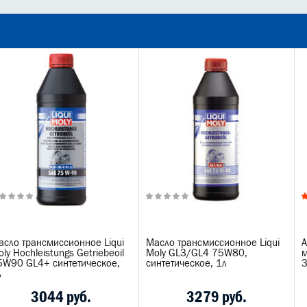
асло трансмиссионное Liqui
Масло трансмиссионное Liqui
А
ly Hochleistungs Getriebeoil
Moly GL3/GL4 75W80,
м
5W90 GL4+ синтетическое,
синтетическое, 1л
л
3044 руб.
3279 руб.