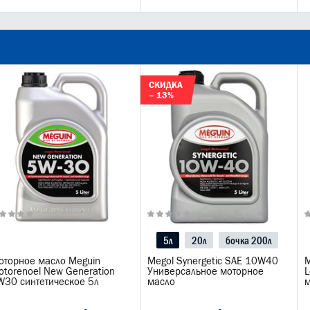
СКИДКА
– 13%
5л
20л
бочка 200л
оторное масло Meguin
Megol Synergetic SAE 10W40
M
otorenoel New Generation
Универсальное моторное
L
W30 синтетическое 5л
масло
м