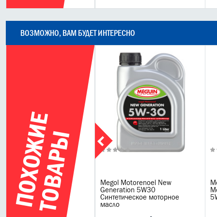
ВОЗМОЖНО, ВАМ БУДЕТ ИНТЕРЕСНО
П
О
Х
О
Ж
И
Е
Т
О
В
А
Р
Ы
5л
gol Motorenoel Quality 5W30
Megol Motorenoel New
М
- синтетическое моторное
Generation 5W30
M
сло 5л 6567
Синтетическое моторное
5
масло