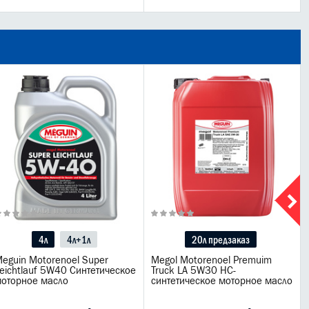
4л
4л+1л
20л предзаказ
eguin Motorenoel Super
Megol Motorenoel Premuim
eichtlauf 5W40 Синтетическое
Truck LA 5W30 НС-
оторное масло
синтетическое моторное масло