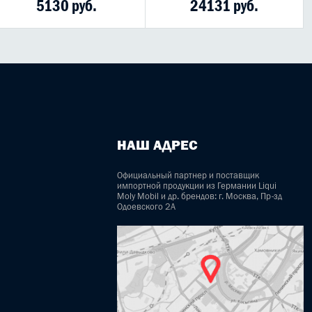
5130 руб.
24131 руб.
НАШ АДРЕС
Официальный партнер и поставщик
импортной продукции из Германии Liqui
Moly Mobil и др. брендов: г. Москва, Пр-зд
Одоевского 2А