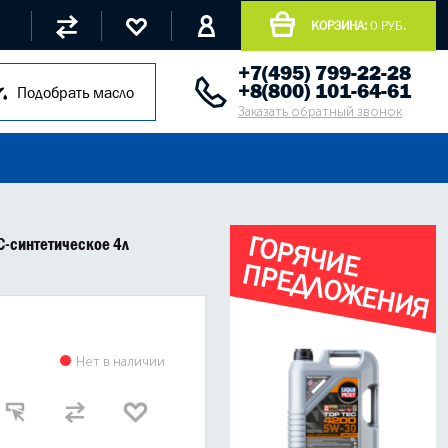
КОРЗИНА:
0 РУБ.
+7(495) 799-22-28
+8(800) 101-64-61
Подобрать масло
Заказать обратный звонок
Г
О
Р
Я
Ч
И
Е
Р
Е
Д
Л
О
Ж
Е
Н
И
Я
С-синтетическое 4л
П
Нет в наличии