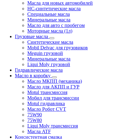
Масла для новых автомобилей
HC-синтетические масла
Специальные масла
Минеральные масла
Масло для авто с пробегом
Моторные масла (1л)
Грузовые масла
Синтетические масла
Mobil Delvac для грузовиков
Meguin грузовой
Минеральные масла
Liqui Moly грузовой
Гидравлические масла
Масло в коробку
Масло МКПП (механика)
Масло для АКПП и ГУР
Motul трансмиссия
Мобил для трансмиссии
Motul гидравлика
Масло Робот CVT
75W90
75W80
Liqui Moly трансмиссия
Масла ATF
Консистентная смазка