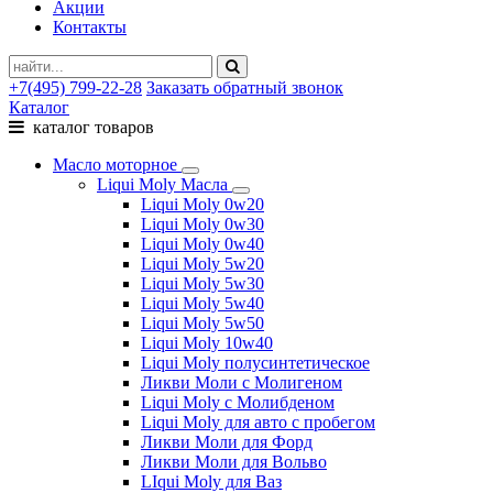
Акции
Контакты
+7(495) 799-22-28
Заказать обратный звонок
Каталог
каталог товаров
Масло моторное
Liqui Moly Масла
Liqui Moly 0w20
Liqui Moly 0w30
Liqui Moly 0w40
Liqui Moly 5w20
Liqui Moly 5w30
Liqui Moly 5w40
Liqui Moly 5w50
Liqui Moly 10w40
Liqui Moly полусинтетическое
Ликви Моли с Молигеном
Liqui Moly с Молибденом
Liqui Moly для авто с пробегом
Ликви Моли для Форд
Ликви Моли для Вольво
LIqui Moly для Ваз