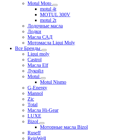
Motul Moto
motul 4t
MOTUL 300V
motul 2t
Лодочные масла
Лодки
Масла САД
Мотомасла Liqui Moly
Все Бренды
Liqui moly
Castrol
Масла Elf
Лукойл
Motul
Motul Nismo
G-Energy
Mannol
Zic
Total
Масла Hi-Gear
LUXE
Bizol
Моторные масла Bizol
Ruseff
ReinWell