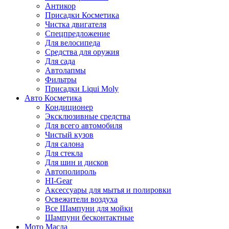
Антикор
Присадки Косметика
Чистка двигателя
Спецпредложение
Для велосипеда
Средства для оружия
Для сада
Автолапмы
Фильтры
Присадки Liqui Moly
Авто Косметика
Кондиционер
Эксклюзивные средства
Для всего автомобиля
Чистый кузов
Для салона
Для стекла
Для шин и дисков
Автополироль
HI-Gear
Аксессуары для мытья и полировки
Освежители воздуха
Все Шампуни для мойки
Шампуни бесконтактные
Мото Масла