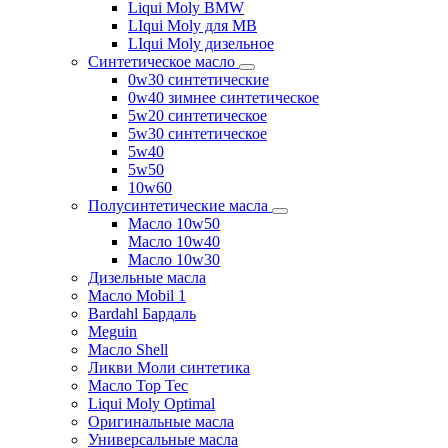
Liqui Moly BMW
LIqui Moly для MB
LIqui Moly дизельное
Синтетическое масло
0w30 синтетические
0w40 зимнее синтетическое
5w20 синтетическое
5w30 синтетическое
5w40
5w50
10w60
Полусинтетические масла
Масло 10w50
Масло 10w40
Масло 10w30
Дизельные масла
Масло Mobil 1
Bardahl Бардаль
Meguin
Масло Shell
Ликви Моли синтетика
Масло Top Tec
Liqui Moly Optimal
Оригинальные масла
Универсальные масла