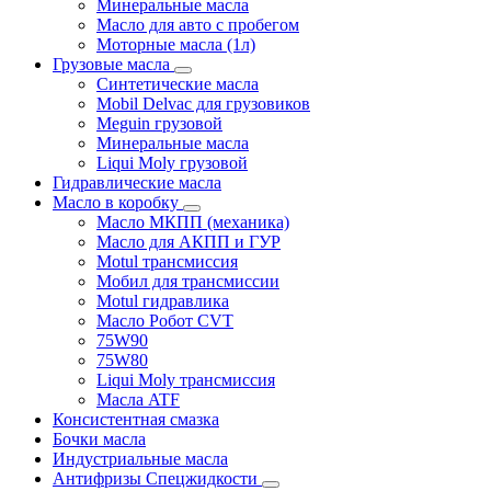
Минеральные масла
Масло для авто с пробегом
Моторные масла (1л)
Грузовые масла
Синтетические масла
Mobil Delvac для грузовиков
Meguin грузовой
Минеральные масла
Liqui Moly грузовой
Гидравлические масла
Масло в коробку
Масло МКПП (механика)
Масло для АКПП и ГУР
Motul трансмиссия
Мобил для трансмиссии
Motul гидравлика
Масло Робот CVT
75W90
75W80
Liqui Moly трансмиссия
Масла ATF
Консистентная смазка
Бочки масла
Индустриальные масла
Антифризы Спецжидкости