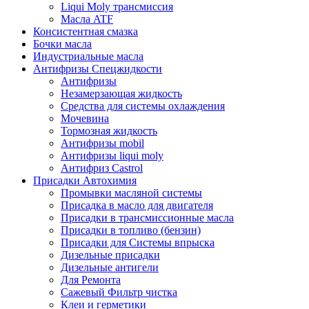
Liqui Moly трансмиссия
Масла ATF
Консистентная смазка
Бочки масла
Индустриальные масла
Антифризы Спецжидкости
Антифризы
Незамерзающая жидкость
Средства для системы охлаждения
Мочевина
Тормозная жидкость
Антифризы mobil
Антифризы liqui moly
Антифриз Castrol
Присадки Автохимия
Промывки масляной системы
Присадка в масло для двигателя
Присадки в трансмиссионные масла
Присадки в топливо (бензин)
Присадки для Системы впрыска
Дизельные присадки
Дизельные антигели
Для Ремонта
Сажевый Фильтр чистка
Клеи и герметики