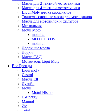
Масла для 2 тактной мототехники
Масла для 4 тактной мототехники
LIqui Moly для квадроциклов
Трансмиссионные масла для мотоциклов
Масла для мотовилок и фильтров
Мотохимия
Motul Moto
motul 4t
MOTUL 300V
motul 2t
Лодочные масла
Лодки
Масла САД
Мотомасла Liqui Moly
Все Бренды
Liqui moly
Castrol
Масла Elf
Лукойл
Motul
Motul Nismo
G-Energy
Mannol
Zic
Total