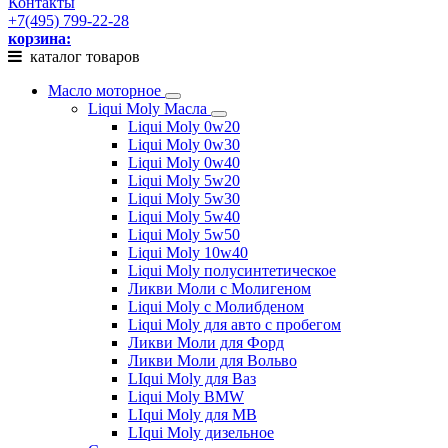
Контакты
+7(495) 799-22-28
корзина:
каталог товаров
Масло моторное
Liqui Moly Масла
Liqui Moly 0w20
Liqui Moly 0w30
Liqui Moly 0w40
Liqui Moly 5w20
Liqui Moly 5w30
Liqui Moly 5w40
Liqui Moly 5w50
Liqui Moly 10w40
Liqui Moly полусинтетическое
Ликви Моли с Молигеном
Liqui Moly с Молибденом
Liqui Moly для авто с пробегом
Ликви Моли для Форд
Ликви Моли для Вольво
LIqui Moly для Ваз
Liqui Moly BMW
LIqui Moly для MB
LIqui Moly дизельное