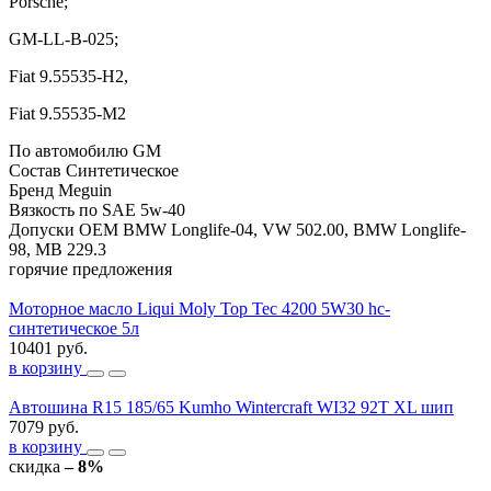
Porsche;
GM-LL-B-025;
Fiat 9.55535-H2,
Fiat 9.55535-M2
По автомобилю
GM
Состав
Синтетическое
Бренд
Meguin
Вязкость по SAE
5w-40
Допуски OEM
BMW Longlife-04, VW 502.00, BMW Longlife-
98, MB 229.3
горячие предложения
Моторное масло Liqui Moly Top Tec 4200 5W30 hc-
синтетическое 5л
10401 руб.
в корзину
Автошина R15 185/65 Kumho Wintercraft WI32 92T XL шип
7079 руб.
в корзину
скидка
– 8%