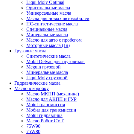
Liqui Moly Optimal
Оригинальные масла
Универсальные масла
Масла для новых автомобилей
HC-синтетические масла
Специальные масла
Минеральные масла
Масло для авто с пробегом
Моторные масла (1л)
Грузовые масла
Синтетические масла
Mobil Delvac для грузовиков
Meguin грузовой
Минеральные масла
Liqui Moly грузовой
Гидравлические масла
Масло в коробку
Масло МКПП (механика)
Масло для АКПП и ГУР
Motul трансмиссия
Мобил для трансмиссии
Motul гидравлика
Масло Робот CVT
75W90
75W80