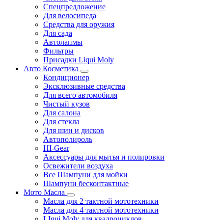
Спецпредложение
Для велосипеда
Средства для оружия
Для сада
Автолапмы
Фильтры
Присадки Liqui Moly
Авто Косметика
Кондиционер
Эксклюзивные средства
Для всего автомобиля
Чистый кузов
Для салона
Для стекла
Для шин и дисков
Автополироль
HI-Gear
Аксессуары для мытья и полировки
Освежители воздуха
Все Шампуни для мойки
Шампуни бесконтактные
Мото Масла
Масла для 2 тактной мототехники
Масла для 4 тактной мототехники
LIqui Moly для квадроциклов