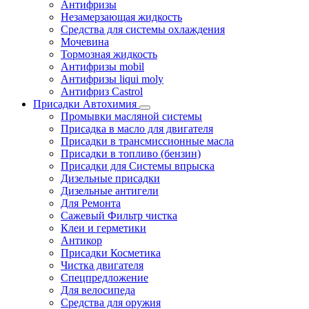
Антифризы
Незамерзающая жидкость
Средства для системы охлаждения
Мочевина
Тормозная жидкость
Антифризы mobil
Антифризы liqui moly
Антифриз Castrol
Присадки Автохимия
Промывки масляной системы
Присадка в масло для двигателя
Присадки в трансмиссионные масла
Присадки в топливо (бензин)
Присадки для Системы впрыска
Дизельные присадки
Дизельные антигели
Для Ремонта
Сажевый Фильтр чистка
Клеи и герметики
Антикор
Присадки Косметика
Чистка двигателя
Спецпредложение
Для велосипеда
Средства для оружия