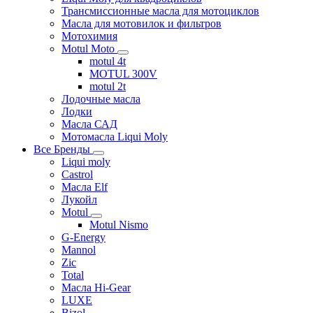
Трансмиссионные масла для мотоциклов
Масла для мотовилок и фильтров
Мотохимия
Motul Moto
motul 4t
MOTUL 300V
motul 2t
Лодочные масла
Лодки
Масла САД
Мотомасла Liqui Moly
Все Бренды
Liqui moly
Castrol
Масла Elf
Лукойл
Motul
Motul Nismo
G-Energy
Mannol
Zic
Total
Масла Hi-Gear
LUXE
Bizol