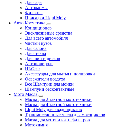
Для сада
Автолапмы
Фильтры
Присадки Liqui Moly
Авто Косметика
Кондиционер
Эксклюзивные средства
Для всего автомобиля
Чистый кузов
Для салона
Для стекла
Для шин и дисков
Автополироль
HI-Gear
Аксессуары для мытья и полировки
Освежители воздуха
Все Шампуни для мойки
Шампуни бесконтактные
Мото Масла
Масла для 2 тактной мототехники
Масла для 4 тактной мототехники
LIqui Moly для квадроциклов
Трансмиссионные масла для мотоциклов
Масла для мотовилок и фильтров
Мотохимия