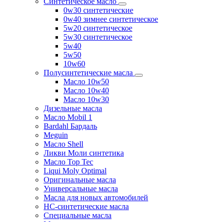
Синтетическое масло
0w30 синтетические
0w40 зимнее синтетическое
5w20 синтетическое
5w30 синтетическое
5w40
5w50
10w60
Полусинтетические масла
Масло 10w50
Масло 10w40
Масло 10w30
Дизельные масла
Масло Mobil 1
Bardahl Бардаль
Meguin
Масло Shell
Ликви Моли синтетика
Масло Top Tec
Liqui Moly Optimal
Оригинальные масла
Универсальные масла
Масла для новых автомобилей
HC-синтетические масла
Специальные масла