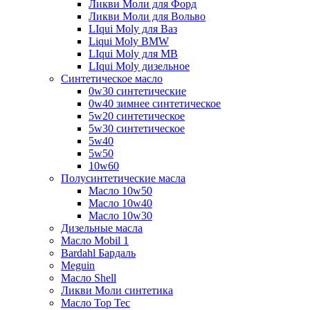
Ликви Моли для Форд
Ликви Моли для Вольво
LIqui Moly для Ваз
Liqui Moly BMW
LIqui Moly для MB
LIqui Moly дизельное
Синтетическое масло
0w30 синтетические
0w40 зимнее синтетическое
5w20 синтетическое
5w30 синтетическое
5w40
5w50
10w60
Полусинтетические масла
Масло 10w50
Масло 10w40
Масло 10w30
Дизельные масла
Масло Mobil 1
Bardahl Бардаль
Meguin
Масло Shell
Ликви Моли синтетика
Масло Top Tec