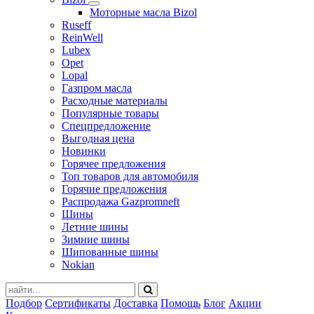
Моторные масла Bizol
Ruseff
ReinWell
Lubex
Opet
Lopal
Газпром масла
Расходные материалы
Популярные товары
Спецпредложение
Выгодная цена
Новинки
Горячее предложения
Топ товаров для автомобиля
Горячие предложения
Распродажа Gazpromneft
Шины
Летние шины
Зимние шины
Шипованные шины
Nokian
Подбор
Сертификаты
Доставка
Помощь
Блог
Акции