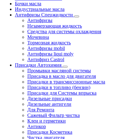
Бочки масла
Индустриальные масла
Антифризы Спецжидкости
Антифризы
Незамерзающая жидкость
Средства для системы охлаждения
Мочевина
Тормозная жидкость
Антифризы mobil
Антифризы liqui moly
Антифриз Castrol
Присадки Автохимия
Промывки масляной системы
Присадка в масло для двигателя
Присадки в трансмиссионные масла
Присадки в топливо (бензин)
Присадки для Системы впрыска
Дизельные присадки
Дизельные антигели
Для Ремонта
Сажевый Фильтр чистка
Клеи и герметики
Антикор
Присадки Косметика
Чистка двигателя