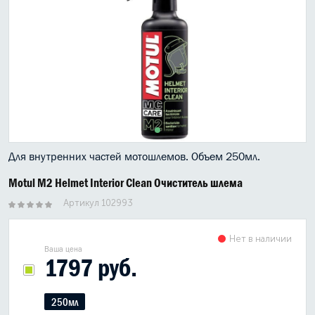
МАСЛО В КОРОБКУ
КОНСИСТЕНТНАЯ СМАЗКА
БОЧКИ МАСЛА
ИНДУСТРИАЛЬНЫЕ МАСЛА
АНТИФРИЗЫ СПЕЦЖИДКОСТИ
Для внутренних частей мотошлемов. Объем 250мл.
ПРИСАДКИ АВТОХИМИЯ
Motul M2 Helmet Interior Clean Очиститель шлема
АВТО КОСМЕТИКА
Артикул 102993
МОТО МАСЛА
Нет в наличии
Ваша цена
1797 руб.
ВСЕ БРЕНДЫ
250мл