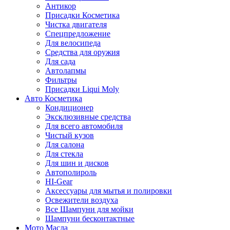
Антикор
Присадки Косметика
Чистка двигателя
Спецпредложение
Для велосипеда
Средства для оружия
Для сада
Автолапмы
Фильтры
Присадки Liqui Moly
Авто Косметика
Кондиционер
Эксклюзивные средства
Для всего автомобиля
Чистый кузов
Для салона
Для стекла
Для шин и дисков
Автополироль
HI-Gear
Аксессуары для мытья и полировки
Освежители воздуха
Все Шампуни для мойки
Шампуни бесконтактные
Мото Масла