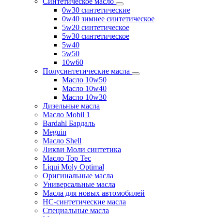
Синтетическое масло
0w30 синтетические
0w40 зимнее синтетическое
5w20 синтетическое
5w30 синтетическое
5w40
5w50
10w60
Полусинтетические масла
Масло 10w50
Масло 10w40
Масло 10w30
Дизельные масла
Масло Mobil 1
Bardahl Бардаль
Meguin
Масло Shell
Ликви Моли синтетика
Масло Top Tec
Liqui Moly Optimal
Оригинальные масла
Универсальные масла
Масла для новых автомобилей
HC-синтетические масла
Специальные масла