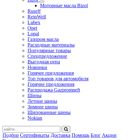
Моторные масла Bizol
Ruseff
ReinWell
Lubex
Opet
Lopal
Газпром масла
Расходные материалы
Популярные товары
Спецпредложение
Выгодная цена
Новинки
Горячее предложения
Топ товаров для автомобиля
Горячие предложения
Распродажа Gazpromneft
Шины
Летние шины
Зимние шины
Шипованные шины
Nokian
Подбор
Сертификаты
Доставка
Помощь
Блог
Акции