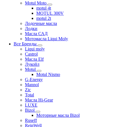
Motul Moto
motul 4t
MOTUL 300V
motul 2t
Лодочные масла
Лодки
Масла САД
Мотомасла Liqui Moly
Все Бренды
Liqui moly
Castrol
Масла Elf
Лукойл
Motul
Motul Nismo
G-Energy
Mannol
Zic
Total
Масла Hi-Gear
LUXE
Bizol
Моторные масла Bizol
Ruseff
ReinWell