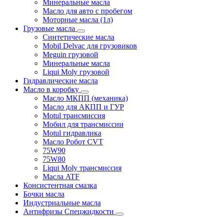
Минеральные масла
Масло для авто с пробегом
Моторные масла (1л)
Грузовые масла
Синтетические масла
Mobil Delvac для грузовиков
Meguin грузовой
Минеральные масла
Liqui Moly грузовой
Гидравлические масла
Масло в коробку
Масло МКПП (механика)
Масло для АКПП и ГУР
Motul трансмиссия
Мобил для трансмиссии
Motul гидравлика
Масло Робот CVT
75W90
75W80
Liqui Moly трансмиссия
Масла ATF
Консистентная смазка
Бочки масла
Индустриальные масла
Антифризы Спецжидкости