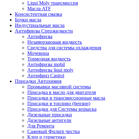
Liqui Moly трансмиссия
Масла ATF
Консистентная смазка
Бочки масла
Индустриальные масла
Антифризы Спецжидкости
Антифризы
Незамерзающая жидкость
Средства для системы охлаждения
Мочевина
Тормозная жидкость
Антифризы mobil
Антифризы liqui moly
Антифриз Castrol
Присадки Автохимия
Промывки масляной системы
Присадка в масло для двигателя
Присадки в трансмиссионные масла
Присадки в топливо (бензин)
Присадки для Системы впрыска
Дизельные присадки
Дизельные антигели
Для Ремонта
Сажевый Фильтр чистка
Клеи и герметики