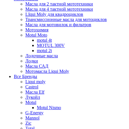
Масла для 2 тактной мототехники
Масла для 4 тактной мототехники
LIqui Moly для квадроциклов
Трансмиссионные масла для мотоциклов
Масла для мотовилок и фильтров
Мотохимия
Motul Moto
motul 4t
MOTUL 300V
motul 2t
Лодочные масла
Лодки
Масла САД
Мотомасла Liqui Moly
Все Бренды
Liqui moly
Castrol
Масла Elf
Лукойл
Motul
Motul Nismo
G-Energy
Mannol
Zic
Total