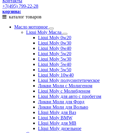
Контакты
+7(495) 799-22-28
корзина:
каталог товаров
Масло моторное
Liqui Moly Масла
Liqui Moly 0w20
Liqui Moly 0w30
Liqui Moly 0w40
Liqui Moly 5w20
Liqui Moly 5w30
Liqui Moly 5w40
Liqui Moly 5w50
Liqui Moly 10w40
Liqui Moly полусинтетическое
Ликви Моли с Молигеном
Liqui Moly с Молибденом
Liqui Moly для авто с пробегом
Ликви Моли для Форд
Ликви Моли для Вольво
LIqui Moly для Ваз
Liqui Moly BMW
LIqui Moly для MB
LIqui Moly дизельное