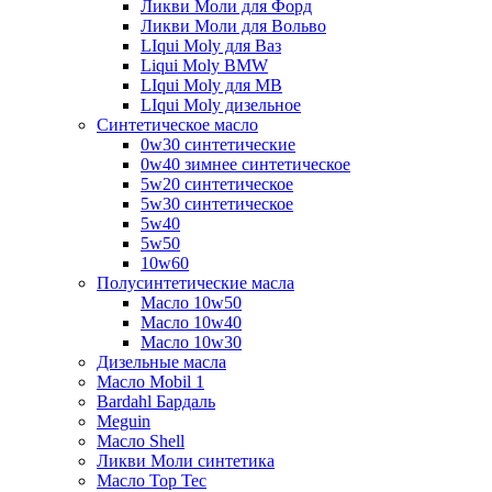
Ликви Моли для Форд
Ликви Моли для Вольво
LIqui Moly для Ваз
Liqui Moly BMW
LIqui Moly для MB
LIqui Moly дизельное
Синтетическое масло
0w30 синтетические
0w40 зимнее синтетическое
5w20 синтетическое
5w30 синтетическое
5w40
5w50
10w60
Полусинтетические масла
Масло 10w50
Масло 10w40
Масло 10w30
Дизельные масла
Масло Mobil 1
Bardahl Бардаль
Meguin
Масло Shell
Ликви Моли синтетика
Масло Top Tec