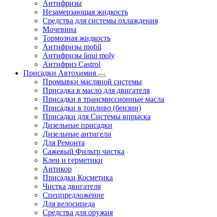
Антифризы
Незамерзающая жидкость
Средства для системы охлаждения
Мочевина
Тормозная жидкость
Антифризы mobil
Антифризы liqui moly
Антифриз Castrol
Присадки Автохимия
Промывки масляной системы
Присадка в масло для двигателя
Присадки в трансмиссионные масла
Присадки в топливо (бензин)
Присадки для Системы впрыска
Дизельные присадки
Дизельные антигели
Для Ремонта
Сажевый Фильтр чистка
Клеи и герметики
Антикор
Присадки Косметика
Чистка двигателя
Спецпредложение
Для велосипеда
Средства для оружия