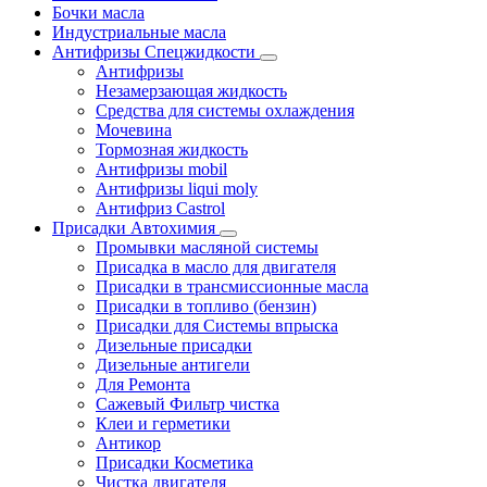
Бочки масла
Индустриальные масла
Антифризы Спецжидкости
Антифризы
Незамерзающая жидкость
Средства для системы охлаждения
Мочевина
Тормозная жидкость
Антифризы mobil
Антифризы liqui moly
Антифриз Castrol
Присадки Автохимия
Промывки масляной системы
Присадка в масло для двигателя
Присадки в трансмиссионные масла
Присадки в топливо (бензин)
Присадки для Системы впрыска
Дизельные присадки
Дизельные антигели
Для Ремонта
Сажевый Фильтр чистка
Клеи и герметики
Антикор
Присадки Косметика
Чистка двигателя