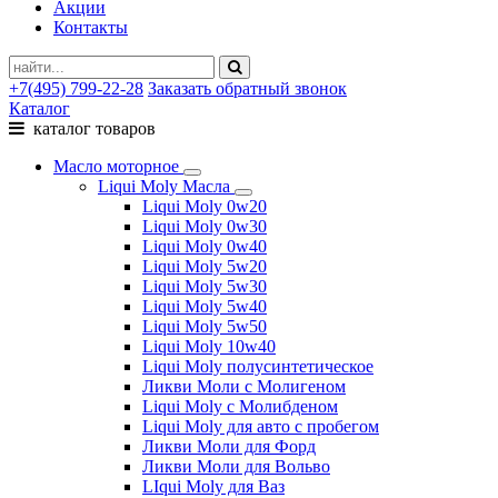
Акции
Контакты
+7(495) 799-22-28
Заказать обратный звонок
Каталог
каталог товаров
Масло моторное
Liqui Moly Масла
Liqui Moly 0w20
Liqui Moly 0w30
Liqui Moly 0w40
Liqui Moly 5w20
Liqui Moly 5w30
Liqui Moly 5w40
Liqui Moly 5w50
Liqui Moly 10w40
Liqui Moly полусинтетическое
Ликви Моли с Молигеном
Liqui Moly с Молибденом
Liqui Moly для авто с пробегом
Ликви Моли для Форд
Ликви Моли для Вольво
LIqui Moly для Ваз