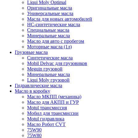
Liqui Moly Optimal
Оригинальные масла
Универсальные масла
Масла для новых автомобилей
HC-синтетические масла
Специальные масла
Минеральные масла
Масло для авто с пробегом
Моторные масла (1л)
Грузовые масла
Синтетические масла
Mobil Delvac для грузовиков
Meguin грузовой
Минеральные масла
Liqui Moly грузовой
Гидравлические масла
Масло в коробку
Масло МКПП (механика)
Масло для АКПП и ГУР
Motul трансмиссия
Мобил для трансмиссии
Motul гидравлика
Масло Робот CVT
75W90
75W80