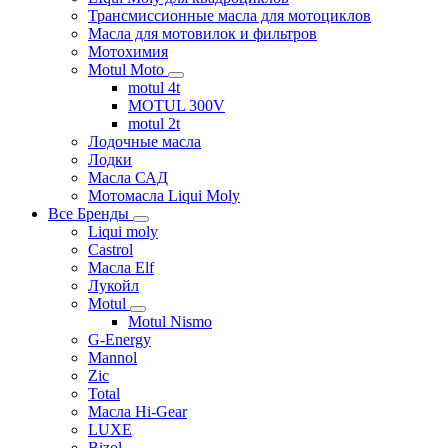
Трансмиссионные масла для мотоциклов
Масла для мотовилок и фильтров
Мотохимия
Motul Moto
motul 4t
MOTUL 300V
motul 2t
Лодочные масла
Лодки
Масла САД
Мотомасла Liqui Moly
Все Бренды
Liqui moly
Castrol
Масла Elf
Лукойл
Motul
Motul Nismo
G-Energy
Mannol
Zic
Total
Масла Hi-Gear
LUXE
Bizol