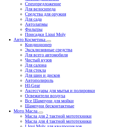
Спецпредложение
Для велосипеда
Средства для оружия
Для сада
Автолапмы
Фильтры
Присадки Liqui Moly
Авто Косметика
Кондиционер
Эксклюзивные средства
Для всего автомобиля
Чистый кузов
Для салона
Для стекла
Для шин и дисков
Автополироль
HI-Gear
Аксессуары для мытья и полировки
Освежители воздуха
Все Шампуни для мойки
Шампуни бесконтактные
Мото Масла
Масла для 2 тактной мототехники
Масла для 4 тактной мототехники
LIqui Moly для квадроциклов