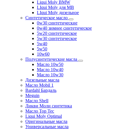
Liqui Moly BMW
LIqui Moly для MB
LIqui Moly дизельное
Синтетическое масло
0w30 синтетические
0w40 зимнее синтетическое
5w20 синтетическое
5w30 синтетическое
5w40
5w50
10w60
Полусинтетические масла
Масло 10w50
Масло 10w40
Масло 10w30
Дизельные масла
Масло Mobil 1
Bardahl Бардаль
Meguin
Масло Shell
Ликви Моли синтетика
Масло Top Tec
Liqui Moly Optimal
Оригинальные масла
Универсальные масла