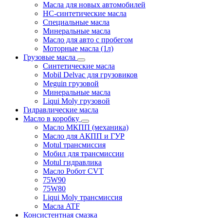
Масла для новых автомобилей
HC-синтетические масла
Специальные масла
Минеральные масла
Масло для авто с пробегом
Моторные масла (1л)
Грузовые масла
Синтетические масла
Mobil Delvac для грузовиков
Meguin грузовой
Минеральные масла
Liqui Moly грузовой
Гидравлические масла
Масло в коробку
Масло МКПП (механика)
Масло для АКПП и ГУР
Motul трансмиссия
Мобил для трансмиссии
Motul гидравлика
Масло Робот CVT
75W90
75W80
Liqui Moly трансмиссия
Масла ATF
Консистентная смазка