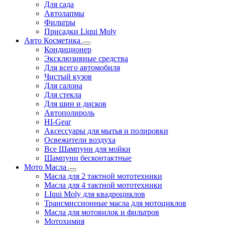
Для сада
Автолапмы
Фильтры
Присадки Liqui Moly
Авто Косметика
Кондиционер
Эксклюзивные средства
Для всего автомобиля
Чистый кузов
Для салона
Для стекла
Для шин и дисков
Автополироль
HI-Gear
Аксессуары для мытья и полировки
Освежители воздуха
Все Шампуни для мойки
Шампуни бесконтактные
Мото Масла
Масла для 2 тактной мототехники
Масла для 4 тактной мототехники
LIqui Moly для квадроциклов
Трансмиссионные масла для мотоциклов
Масла для мотовилок и фильтров
Мотохимия