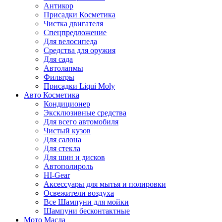
Антикор
Присадки Косметика
Чистка двигателя
Спецпредложение
Для велосипеда
Средства для оружия
Для сада
Автолапмы
Фильтры
Присадки Liqui Moly
Авто Косметика
Кондиционер
Эксклюзивные средства
Для всего автомобиля
Чистый кузов
Для салона
Для стекла
Для шин и дисков
Автополироль
HI-Gear
Аксессуары для мытья и полировки
Освежители воздуха
Все Шампуни для мойки
Шампуни бесконтактные
Мото Масла