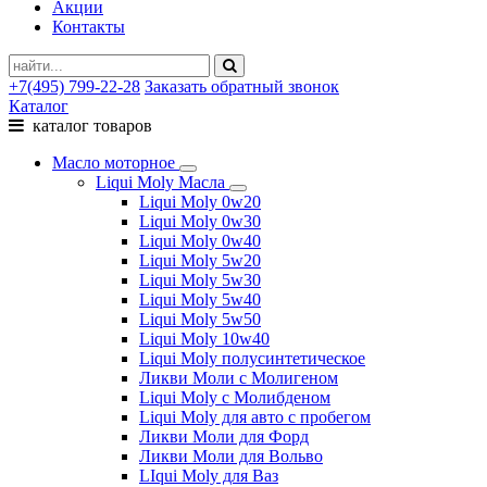
Акции
Контакты
+7(495) 799-22-28
Заказать обратный звонок
Каталог
каталог товаров
Масло моторное
Liqui Moly Масла
Liqui Moly 0w20
Liqui Moly 0w30
Liqui Moly 0w40
Liqui Moly 5w20
Liqui Moly 5w30
Liqui Moly 5w40
Liqui Moly 5w50
Liqui Moly 10w40
Liqui Moly полусинтетическое
Ликви Моли с Молигеном
Liqui Moly с Молибденом
Liqui Moly для авто с пробегом
Ликви Моли для Форд
Ликви Моли для Вольво
LIqui Moly для Ваз