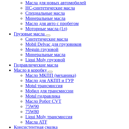
Масла для новых автомобилей
HC-синтетические масла
Специальные масла
Минеральные масла
Масло для авто с пробегом
Моторные масла (1л)
Грузовые масла
Синтетические масла
Mobil Delvac для грузовиков
Meguin грузовой
Минеральные масла
Liqui Moly грузовой
Гидравлические масла
Масло в коробку
Масло МКПП (механика)
Масло для АКПП и ГУР
Motul трансмиссия
Мобил для трансмиссии
Motul гидравлика
Масло Робот CVT
75W90
75W80
Liqui Moly трансмиссия
Масла ATF
Консистентная смазка