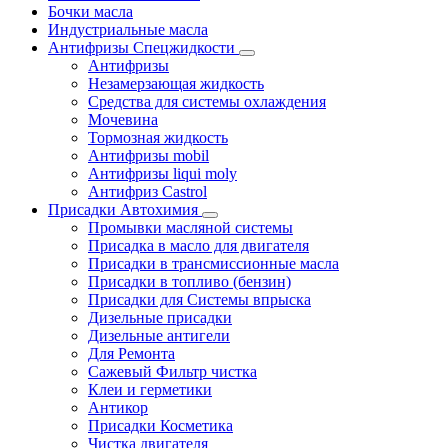
Бочки масла
Индустриальные масла
Антифризы Спецжидкости
Антифризы
Незамерзающая жидкость
Средства для системы охлаждения
Мочевина
Тормозная жидкость
Антифризы mobil
Антифризы liqui moly
Антифриз Castrol
Присадки Автохимия
Промывки масляной системы
Присадка в масло для двигателя
Присадки в трансмиссионные масла
Присадки в топливо (бензин)
Присадки для Системы впрыска
Дизельные присадки
Дизельные антигели
Для Ремонта
Сажевый Фильтр чистка
Клеи и герметики
Антикор
Присадки Косметика
Чистка двигателя