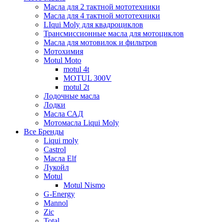
Масла для 2 тактной мототехники
Масла для 4 тактной мототехники
LIqui Moly для квадроциклов
Трансмиссионные масла для мотоциклов
Масла для мотовилок и фильтров
Мотохимия
Motul Moto
motul 4t
MOTUL 300V
motul 2t
Лодочные масла
Лодки
Масла САД
Мотомасла Liqui Moly
Все Бренды
Liqui moly
Castrol
Масла Elf
Лукойл
Motul
Motul Nismo
G-Energy
Mannol
Zic
Total