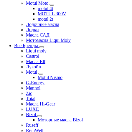
Motul Moto
motul 4t
MOTUL 300V
motul 2t
Лодочные масла
Лодки
Масла САД
Мотомасла Liqui Moly
Все Бренды
Liqui moly
Castrol
Масла Elf
Лукойл
Motul
Motul Nismo
G-Energy
Mannol
Zic
Total
Масла Hi-Gear
LUXE
Bizol
Моторные масла Bizol
Ruseff
ReinWell