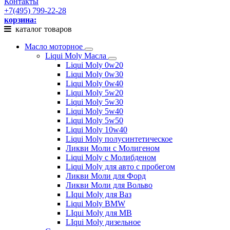
Контакты
+7(495) 799-22-28
корзина:
каталог товаров
Масло моторное
Liqui Moly Масла
Liqui Moly 0w20
Liqui Moly 0w30
Liqui Moly 0w40
Liqui Moly 5w20
Liqui Moly 5w30
Liqui Moly 5w40
Liqui Moly 5w50
Liqui Moly 10w40
Liqui Moly полусинтетическое
Ликви Моли с Молигеном
Liqui Moly с Молибденом
Liqui Moly для авто с пробегом
Ликви Моли для Форд
Ликви Моли для Вольво
LIqui Moly для Ваз
Liqui Moly BMW
LIqui Moly для MB
LIqui Moly дизельное