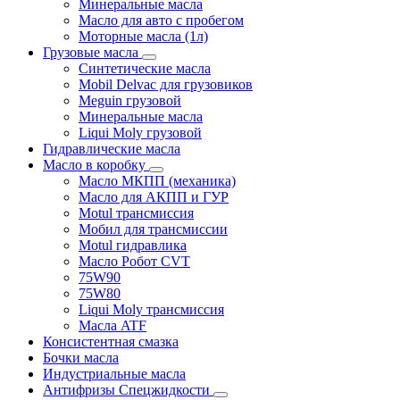
Минеральные масла
Масло для авто с пробегом
Моторные масла (1л)
Грузовые масла
Синтетические масла
Mobil Delvac для грузовиков
Meguin грузовой
Минеральные масла
Liqui Moly грузовой
Гидравлические масла
Масло в коробку
Масло МКПП (механика)
Масло для АКПП и ГУР
Motul трансмиссия
Мобил для трансмиссии
Motul гидравлика
Масло Робот CVT
75W90
75W80
Liqui Moly трансмиссия
Масла ATF
Консистентная смазка
Бочки масла
Индустриальные масла
Антифризы Спецжидкости