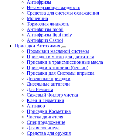
Антифризы
Незамерзающая жидкость
Средства для системы охлаждения
Мочевина
Тормозная жидкость
Антифризы mobil
Антифризы liqui moly
Антифриз Castrol
Присадки Автохимия
Промывки масляной системы
Присадка в масло для двигателя
Присадки в трансмиссионные масла
Присадки в топливо (бензин)
Присадки для Системы впрыска
Дизельные присадки
Дизельные антигели
Для Ремонта
Сажевый Фильтр чистка
Клеи и герметики
Антикор
Присадки Косметика
Чистка двигателя
Спецпредложение
Для велосипеда
Средства для оружия