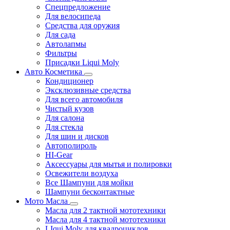
Спецпредложение
Для велосипеда
Средства для оружия
Для сада
Автолапмы
Фильтры
Присадки Liqui Moly
Авто Косметика
Кондиционер
Эксклюзивные средства
Для всего автомобиля
Чистый кузов
Для салона
Для стекла
Для шин и дисков
Автополироль
HI-Gear
Аксессуары для мытья и полировки
Освежители воздуха
Все Шампуни для мойки
Шампуни бесконтактные
Мото Масла
Масла для 2 тактной мототехники
Масла для 4 тактной мототехники
LIqui Moly для квадроциклов