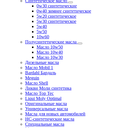
Синтетическое масло
0w30 синтетические
0w40 зимнее синтетическое
5w20 синтетическое
5w30 синтетическое
5w40
5w50
10w60
Полусинтетические масла
Масло 10w50
Масло 10w40
Масло 10w30
Дизельные масла
Масло Mobil 1
Bardahl Бардаль
Meguin
Масло Shell
Ликви Моли синтетика
Масло Top Tec
Liqui Moly Optimal
Оригинальные масла
Универсальные масла
Масла для новых автомобилей
HC-синтетические масла
Специальные масла