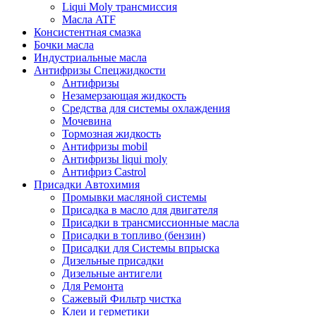
Liqui Moly трансмиссия
Масла ATF
Консистентная смазка
Бочки масла
Индустриальные масла
Антифризы Спецжидкости
Антифризы
Незамерзающая жидкость
Средства для системы охлаждения
Мочевина
Тормозная жидкость
Антифризы mobil
Антифризы liqui moly
Антифриз Castrol
Присадки Автохимия
Промывки масляной системы
Присадка в масло для двигателя
Присадки в трансмиссионные масла
Присадки в топливо (бензин)
Присадки для Системы впрыска
Дизельные присадки
Дизельные антигели
Для Ремонта
Сажевый Фильтр чистка
Клеи и герметики