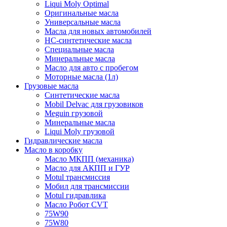
Liqui Moly Optimal
Оригинальные масла
Универсальные масла
Масла для новых автомобилей
HC-синтетические масла
Специальные масла
Минеральные масла
Масло для авто с пробегом
Моторные масла (1л)
Грузовые масла
Синтетические масла
Mobil Delvac для грузовиков
Meguin грузовой
Минеральные масла
Liqui Moly грузовой
Гидравлические масла
Масло в коробку
Масло МКПП (механика)
Масло для АКПП и ГУР
Motul трансмиссия
Мобил для трансмиссии
Motul гидравлика
Масло Робот CVT
75W90
75W80