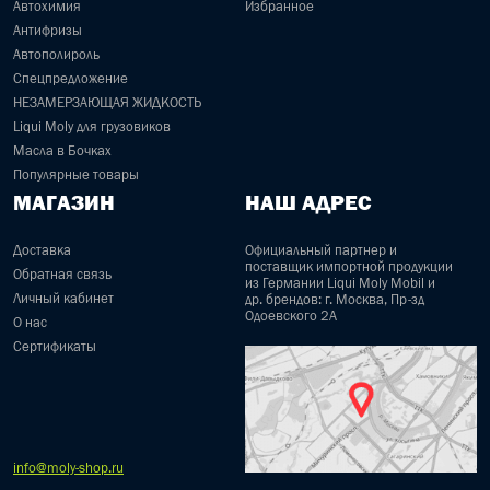
Автохимия
Избранное
Антифризы
Автополироль
Спецпредложение
НЕЗАМЕРЗАЮЩАЯ ЖИДКОСТЬ
Liqui Moly для грузовиков
Масла в Бочках
Популярные товары
МАГАЗИН
НАШ АДРЕС
Доставка
Официальный партнер и
поставщик импортной продукции
Обратная связь
из Германии Liqui Moly Mobil и
Личный кабинет
др. брендов: г. Москва, Пр-зд
Одоевского 2А
О нас
Сертификаты
info@moly-shop.ru