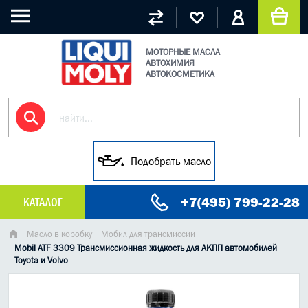
МОТОРНЫЕ МАСЛА
АВТОХИМИЯ
АВТОКОСМЕТИКА
Подобрать масло
+7(495) 799-22-28
КАТАЛОГ
МАСЛО МОТОРНОЕ
Масло в коробку
Мобил для трансмиссии
Mobil ATF 3309 Трансмиссионная жидкость для АКПП автомобилей
Toyota и Volvo
ГРУЗОВЫЕ МАСЛА
ГИДРАВЛИЧЕСКИЕ МАСЛА