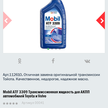
МАСЛО В КОРОБКУ
КОНСИСТЕНТНАЯ СМАЗКА
БОЧКИ МАСЛА
ИНДУСТРИАЛЬНЫЕ МАСЛА
АНТИФРИЗЫ СПЕЦЖИДКОСТИ
ПРИСАДКИ АВТОХИМИЯ
АВТО КОСМЕТИКА
Арт.112610
.
Отличная замена оригинальной трансмиссии
Тойота. Качественное, недорогое, надежное масло.
МОТО МАСЛА
ВСЕ БРЕНДЫ
Mobil ATF 3309 Трансмиссионная жидкость для АКПП
автомобилей Toyota и Volvo
Артикул 00041