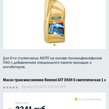
МАСЛО В КОРОБКУ
КОНСИСТЕНТНАЯ СМАЗКА
БОЧКИ МАСЛА
ИНДУСТРИАЛЬНЫЕ МАСЛА
АНТИФРИЗЫ СПЕЦЖИДКОСТИ
Для 6-ти ступенчатых АКПП на основе полиальфаолефинов
ПРИСАДКИ АВТОХИМИЯ
ПАО с добавлением специального пакета присадок и
ингибиторов.
АВТО КОСМЕТИКА
Масло трансмиссионное Ravenol ATF DSIH 6 синтетическая 1 л
МОТО МАСЛА
Артикул 1211133-001-01-999
ВСЕ БРЕНДЫ
Есть в наличии
Ваша цена