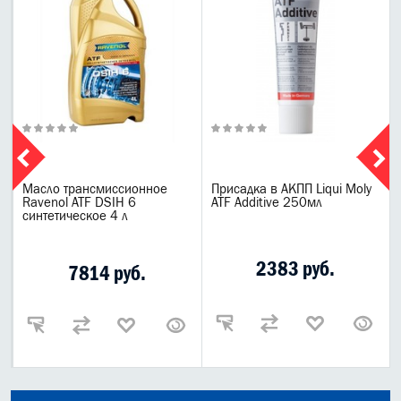
Масло трансмиссионное
Присадка в АКПП Liqui Moly
х
Ravenol ATF DSIH 6
ATF Additive 250мл
синтетическое 4 л
2383 руб.
7814 руб.